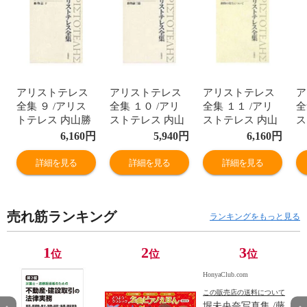
アリストテレス
アリストテレス
アリストテレス
ア
全集 ９ /アリス
全集 １０ /アリ
全集 １１ /アリ
全
トテレス 内山勝
ストテレス 内山
ストテレス 内山
ス
利 神崎繁
勝利 神崎繁
勝利 神崎繁
勝
6,160
円
5,940
円
6,160
円
詳細を見る
詳細を見る
詳細を見る
売れ筋ランキング
ランキングをもっと見る
1
2
3
位
位
位
HonyaClub.com
この販売店の送料について
堀未央奈写真集 /藤