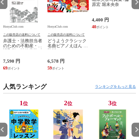
原宏 堀未央奈
4,400 円
40
HonyaClub.com
HonyaClub.com
H
この販売店の送料について
この販売店の送料について
弁護士・法務担当者
どうようクラシック
のための不動産・建
名曲ピアノえほん 新
設取引の法律実務 売
装版 /はっとりなな
買、賃貸借、媒介、
み かいちとおる カ
開発、設計・監理、
ワシマミワコ
7,590 円
6,578 円
4
建設請負 第２版 /富
69
59
3
田裕 小里佳嵩
人気ランキング
ランキングをもっと見る
1
2
3
位
位
位