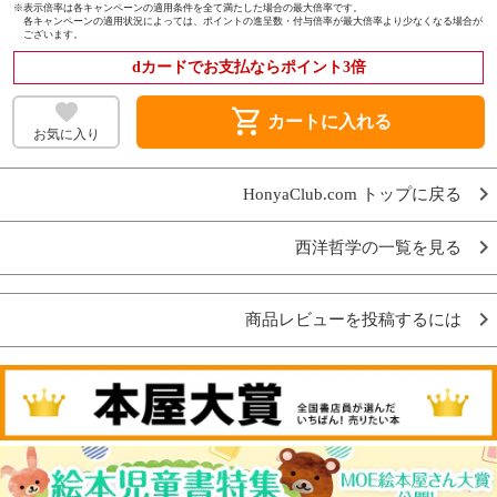
※
表示倍率は各キャンペーンの適用条件を全て満たした場合の最大倍率です。
各キャンペーンの適用状況によっては、ポイントの進呈数・付与倍率が最大倍率より少なくなる場合が
ございます。
dカードでお支払ならポイント3倍
shopping_cart
カートに入れる
お気に入り
HonyaClub.com トップに戻る
西洋哲学の一覧を見る
商品レビューを投稿するには