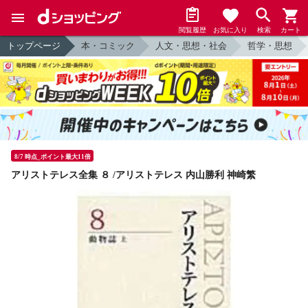
閲覧履歴
お気に入り
検索
カート
トップページ
本・コミック
人文・思想・社会
哲学・思想
8/7 時点_ポイント最大11倍
アリストテレス全集 ８ /アリストテレス 内山勝利 神崎繁