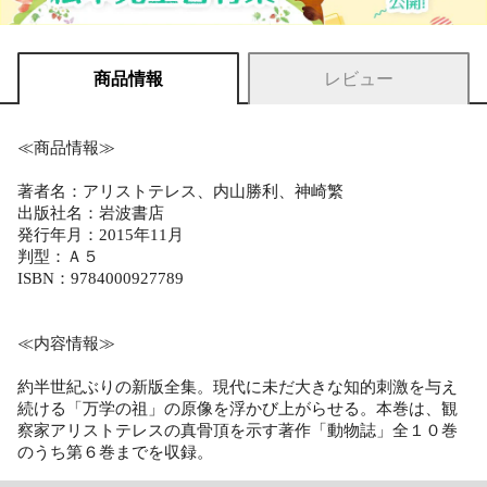
商品情報
レビュー
≪商品情報≫
著者名：アリストテレス、内山勝利、神崎繁
出版社名：岩波書店
発行年月：2015年11月
判型：Ａ５
ISBN：9784000927789
≪内容情報≫
約半世紀ぶりの新版全集。現代に未だ大きな知的刺激を与え
続ける「万学の祖」の原像を浮かび上がらせる。本巻は、観
察家アリストテレスの真骨頂を示す著作「動物誌」全１０巻
のうち第６巻までを収録。