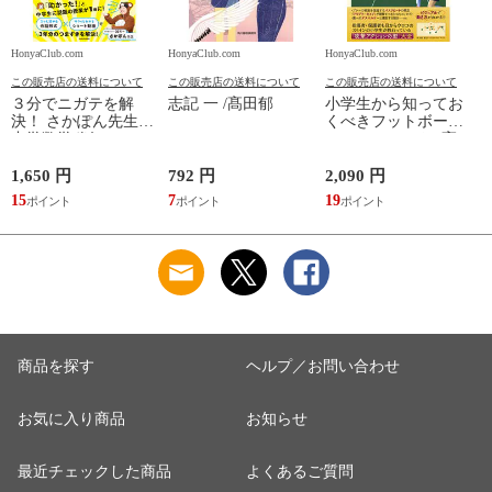
HonyaClub.com
HonyaClub.com
HonyaClub.com
H
この販売店の送料について
この販売店の送料について
この販売店の送料について
３分でニガテを解
志記 一 /髙田郁
小学生から知ってお
決！ さかぽん先生の
くべきフットボール
中学数学秘伝のレッ
のフォーマット /高
スン /さかぽん先生
田純
1,650 円
792 円
2,090 円
8
15
7
19
7
商品を探す
ヘルプ／お問い合わせ
お気に入り商品
お知らせ
最近チェックした商品
よくあるご質問