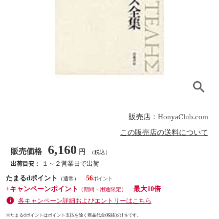
販売店：HonyaClub.com
この販売店の送料について
6,160
販売価格
円
（税込）
１～２営業日で出荷
出荷目安：
たまるdポイント
56
（通常）
+キャンペーンポイント
最大10倍
（期間・用途限定）
各キャンペーン詳細およびエントリーはこちら
※たまるdポイントはポイント支払を除く商品代金(税抜)の1％です。