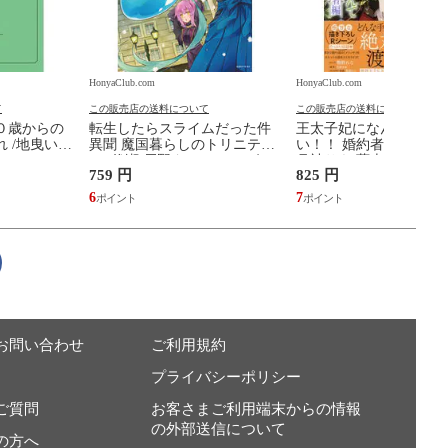
HonyaClub.com
HonyaClub.com
て
この販売店の送料について
この販売店の送料について
０歳からの
転生したらスライムだった件
王太子妃になんてなり
 /地曳いく
異聞 魔国暮らしのトリニティ
い！！ 婚約者編 ２ /鴨
９ /伏瀬 戸野タエ みっつばー
月神サキ 蔦森えん
759 円
825 円
6
7
お問い合わせ
ご利用規約
プライバシーポリシー
ご質問
お客さまご利用端末からの情報
の外部送信について
の方へ