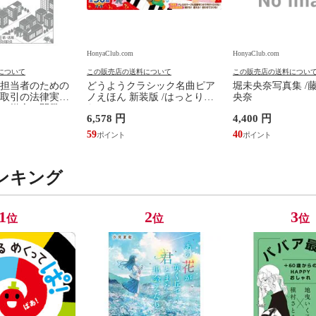
HonyaClub.com
HonyaClub.com
について
この販売店の送料について
この販売店の送料につい
担当者のための
どうようクラシック名曲ピア
堀未央奈写真集 /
取引の法律実務
ノえほん 新装版 /はっとりな
央奈
、媒介、開発、
なみ かいちとおる カワシマミ
6,578 円
4,400 円
建設請負 第２版
ワコ
佳嵩
59
40
ンキング
1
2
3
位
位
位