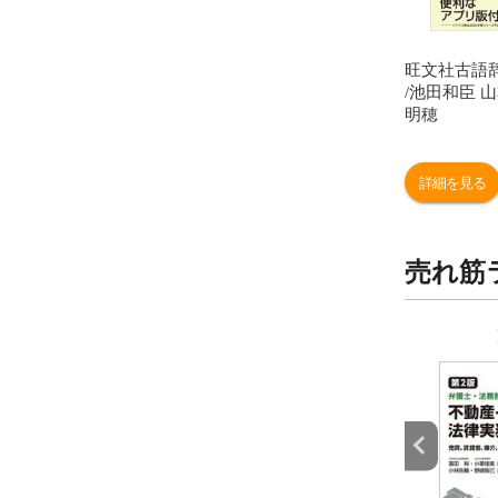
旺文社古語
/池田和臣 
明穂
詳細を見る
売れ筋
9
10
位
位