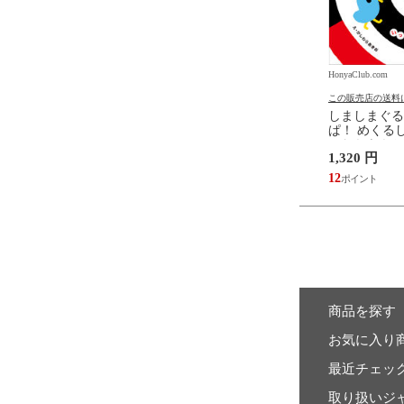
.com
HonyaClub.com
HonyaClub.com
の送料について
この販売店の送料について
この販売店の送料
たらスライムだった件
どうようクラシック名曲ピア
しましまぐる
魔国暮らしのトリニティ
ノえほん 新装版 /はっとりな
ぱ！ めくるし
伏瀬 戸野タエ みっつば
なみ かいちとおる カワシマミ
しわらあきお
6,578 円
1,320 円
ワコ
59
12
商品を探す
お気に入り
最近チェッ
取り扱いジ