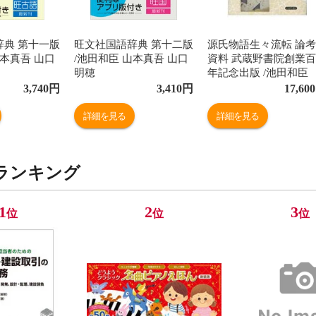
辞典 第十一版
旺文社国語辞典 第十二版
源氏物語生々流転 論
山本真吾 山口
/池田和臣 山本真吾 山口
資料 武蔵野書院創業
明穂
年記念出版 /池田和臣
3,740
円
3,410
円
17,600
詳細を見る
詳細を見る
ランキング
1
2
3
位
位
位