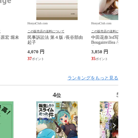
HonyaClub.com
HonyaClub.com
て
この販売店の送料について
この販売店の送料について
藤原宏 堀未
民事訴訟法 第４版 /長谷部由
中田花奈3rd写真集
起子
Bougainvillea /菊地泰
奈
4,070 円
3,850 円
37
35
ランキングをもっと見る
4
5
位
位