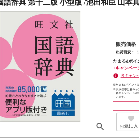
語辞典 第十二版 小型版 /池田和臣 山本
販売価格
出荷目安：
たまるdポイ
+キャンペー
各キャン
※たまるdポイントは
※
表示倍率は各キャ
各キャンペーンの
います。
お気に入