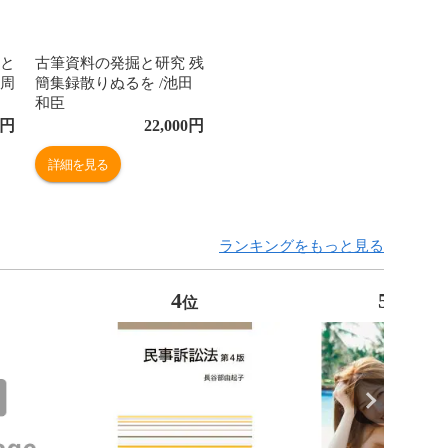
考と
古筆資料の発掘と研究 残
百周
簡集録散りぬるを /池田
和臣
円
22,000
円
詳細を見る
ランキングをもっと見る
4
5
位
位