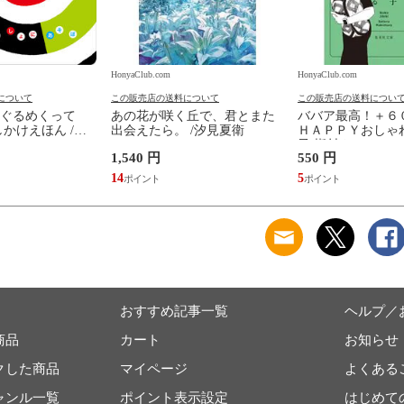
HonyaClub.com
HonyaClub.com
について
この販売店の送料について
この販売店の送料につい
ぐるめくって
あの花が咲く丘で、君とまた
ババア最高！＋６
かけえほん /か
出会えたら。 /汐見夏衛
ＨＡＰＰＹおしゃれ
子 槇村さとる
1,540 円
550 円
14
5
おすすめ記事一覧
ヘルプ／
商品
カート
お知らせ
クした商品
マイページ
よくある
ャンル一覧
ポイント表示設定
はじめて