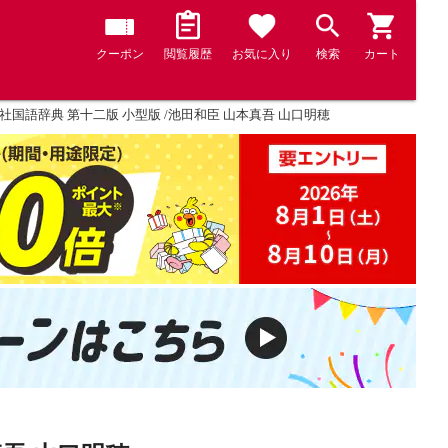
クーポン
閲覧履歴
お気に入り
検索
カート
社国語辞典 第十二版 小型版 /池田和臣 山本真吾 山口明穂