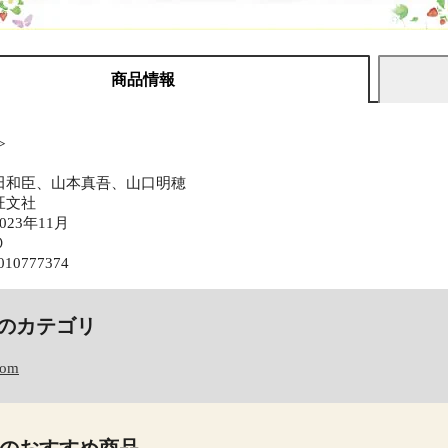
商品情報
≫
田和臣、山本真吾、山口明穂
旺文社
23年11月
０
010777374
のカテゴリ
com