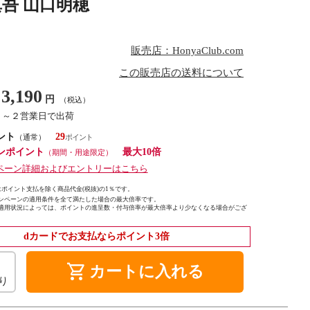
真吾 山口明穂
販売店：HonyaClub.com
この販売店の送料について
3,190
円
（税込）
１～２営業日で出荷
ント
29
（通常）
ンポイント
最大10倍
（期間・用途限定）
ペーン詳細およびエントリーはこちら
ポイント支払を除く商品代金(税抜)の1％です。
ンペーンの適用条件を全て満たした場合の最大倍率です。
適用状況によっては、ポイントの進呈数・付与倍率が最大倍率より少なくなる場合がござ
dカードでお支払ならポイント3倍
shopping_cart
カートに入れる
り