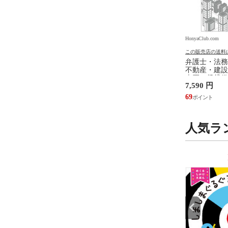
.com
HonyaClub.com
HonyaClub.com
の送料について
この販売店の送料について
この販売店の送料
ジェンダ ２ /井部俊
看護のアジェンダ /井部俊子
弁護士・法務
不動産・建設
売買、賃貸借
円
2,750 円
7,590 円
設計・監理、
/富田裕 小里
25
69
人気ラ
9
10
位
位