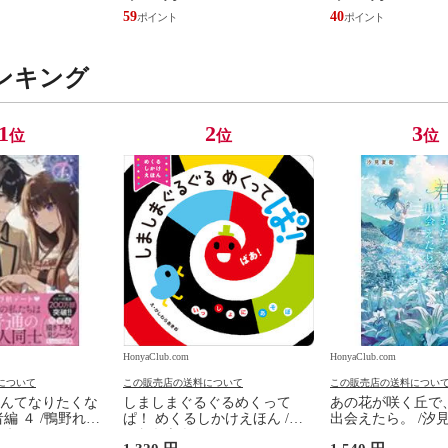
佳嵩
59
40
ンキング
1
2
3
位
位
位
HonyaClub.com
HonyaClub.com
について
この販売店の送料について
この販売店の送料につい
んてなりたくな
しましまぐるぐるめくって
あの花が咲く丘で
編 ４ /鴨野れな
ぱ！ めくるしかけえほん /か
出会えたら。 /汐
森えん
しわらあきお