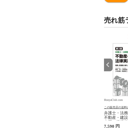
売れ筋
9
10
位
位
.com
HonyaClub.com
HonyaClub.com
の送料について
この販売店の送料について
この販売店の送料
入門 /神保道夫
看護のアジェンダ ２ /井部俊
弁護士・法務
子
不動産・建設
売買、賃貸借
円
2,750 円
7,590 円
設計・監理、