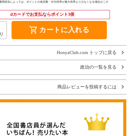
適用状況によっては、ポイントの進呈数・付与倍率が最大倍率より少なくなる場合がござ
dカードでお支払ならポイント3倍
shopping_cart
カートに入れる
り
HonyaClub.com トップに戻る
政治の一覧を見る
商品レビューを投稿するには