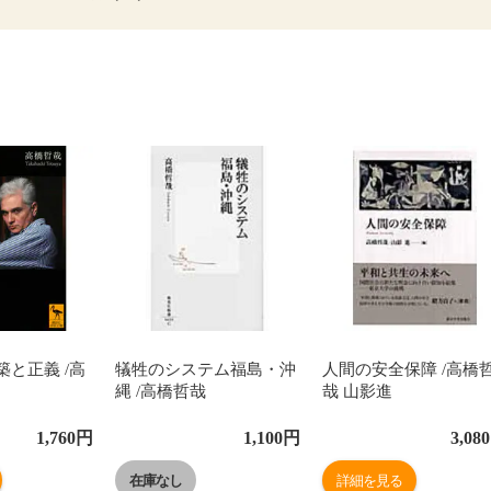
築と正義 /高
犠牲のシステム福島・沖
人間の安全保障 /高橋
縄 /高橋哲哉
哉 山影進
1,760
円
1,100
円
3,080
在庫なし
詳細を見る