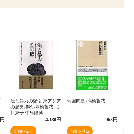
哲
法と暴力の記憶 東アジア
靖国問題 /高橋哲哉
反・
の歴史経験 /高橋哲哉 北
川東子 中島隆博
円
4,180
円
968
円
詳細を見る
詳細を見る
詳