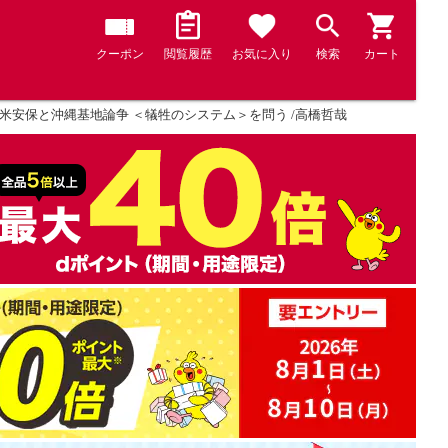
クーポン
閲覧履歴
お気に入り
検索
カート
米安保と沖縄基地論争 ＜犠牲のシステム＞を問う /高橋哲哉