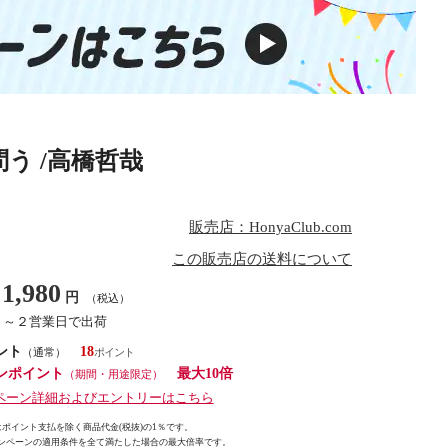
う /高橋哲哉
販売店：HonyaClub.com
この販売店の送料について
1,980
円
（税込）
１～２営業日で出荷
ント
18
（通常）
ンポイント
最大10倍
（期間・用途限定）
ペーン詳細およびエントリーはこちら
ポイント支払を除く商品代金(税抜)の1％です。
ンペーンの適用条件を全て満たした場合の最大倍率です。