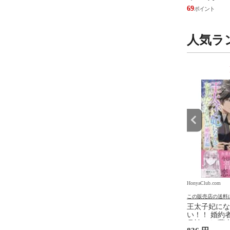
/富田裕 小里
25
69
人気ラ
9
10
位
位
.com
HonyaClub.com
HonyaClub.com
の送料について
この販売店の送料について
この販売店の送料
からはじめる シール
転生したらスライムだった件
王太子妃にな
異聞 魔国暮らしのトリニティ
い！！ 婚約者
１０ /伏瀬 戸野タエ みっつば
月神サキ 蔦