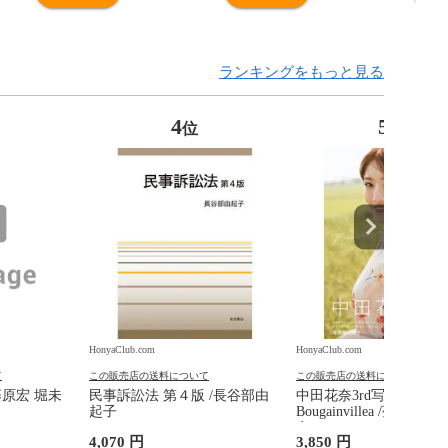
ランキングをもっと見る
4
5
位
位
HonyaClub.com
HonyaClub.com
て
この販売店の送料について
この販売店の送料について
藤原宏 堀未
民事訴訟法 第４版 /長谷部由
中田花奈3rd写真集
起子
Bougainvillea /菊地泰
奈
4,070 円
3,850 円