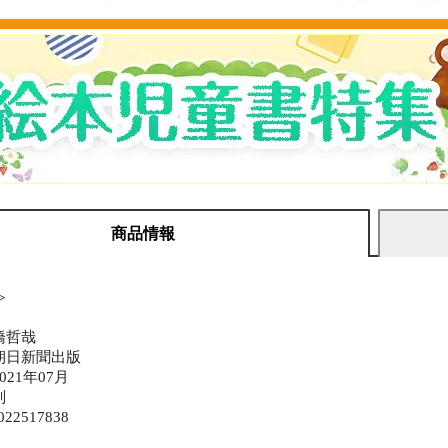
商品情報
≫
橋哲哉
朝日新聞出版
21年07月
判
022517838