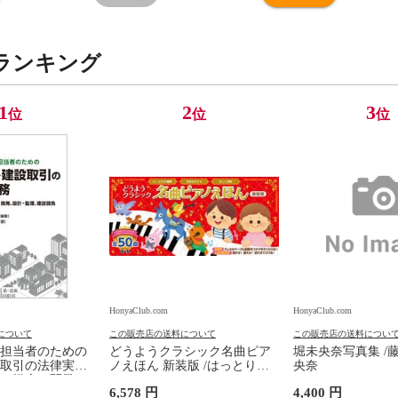
ランキング
1
2
3
位
位
位
HonyaClub.com
HonyaClub.com
について
この販売店の送料について
この販売店の送料につい
担当者のための
どうようクラシック名曲ピア
堀未央奈写真集 /
取引の法律実務
ノえほん 新装版 /はっとりな
央奈
、媒介、開発、
なみ かいちとおる カワシマミ
6,578 円
4,400 円
建設請負 第２版
ワコ