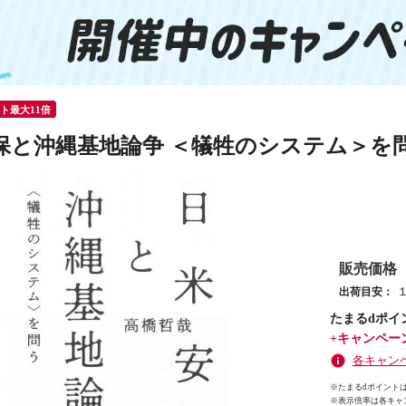
ント最大11倍
保と沖縄基地論争 ＜犠牲のシステム＞を問
販売価格
出荷目安：
たまるdポイ
+キャンペー
各キャン
※たまるdポイントは
※
表示倍率は各キャ