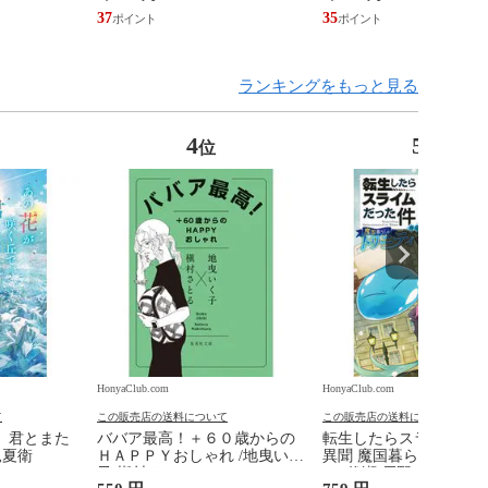
37
35
ランキングをもっと見る
4
5
位
位
HonyaClub.com
HonyaClub.com
て
この販売店の送料について
この販売店の送料について
、君とまた
ババア最高！＋６０歳からの
転生したらスライムだ
見夏衛
ＨＡＰＰＹおしゃれ /地曳いく
異聞 魔国暮らしのトリ
子 槇村さとる
９ /伏瀬 戸野タエ みっ