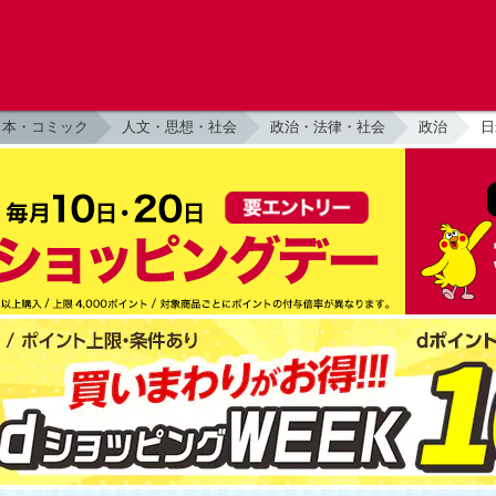
本・コミック
人文・思想・社会
政治・法律・社会
政治
日