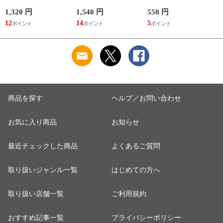
らあきお
子 槇村さとる
1,320 円
1,540 円
550 円
7
12
14
5
6
商品を探す
ヘルプ／お問い合わせ
お気に入り商品
お知らせ
最近チェックした商品
よくあるご質問
取り扱いジャンル一覧
はじめての方へ
取り扱い店舗一覧
ご利用規約
おすすめ記事一覧
プライバシーポリシー