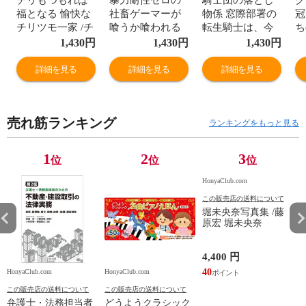
福となる 愉快な
社畜ゲーマーが
物係 窓際部署の
冠
チリツモ一家 /チ
喰うか喰われる
転生騎士は、今
ち
リツモル
かの異世界を生
日も密かに無双
自
1,430
円
1,430
円
1,430
円
き抜くには チー
する ２ /鈴木竜
拾
ト選びから始め
一 もりのみのり
る
詳細を見る
詳細を見る
詳細を見る
る異世界無双攻
物
略 １ /土野子太
郎 ＥＢ十
売れ筋ランキング
ランキングをもっと見る
1
2
3
位
位
位
HonyaClub.com
この販売店の送料について
堀未央奈写真集 /藤
原宏 堀未央奈
4,400 円
40
HonyaClub.com
HonyaClub.com
H
この販売店の送料について
この販売店の送料について
弁護士・法務担当者
どうようクラシック