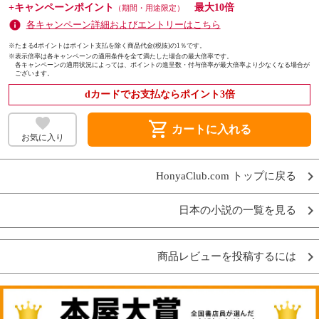
+キャンペーンポイント
最大10倍
（期間・用途限定）
各キャンペーン詳細およびエントリーはこちら
※たまるdポイントはポイント支払を除く商品代金(税抜)の1％です。
※
表示倍率は各キャンペーンの適用条件を全て満たした場合の最大倍率です。
各キャンペーンの適用状況によっては、ポイントの進呈数・付与倍率が最大倍率より少なくなる場合が
ございます。
dカードでお支払ならポイント3倍
shopping_cart
カートに入れる
お気に入り
HonyaClub.com トップに戻る
日本の小説の一覧を見る
商品レビューを投稿するには