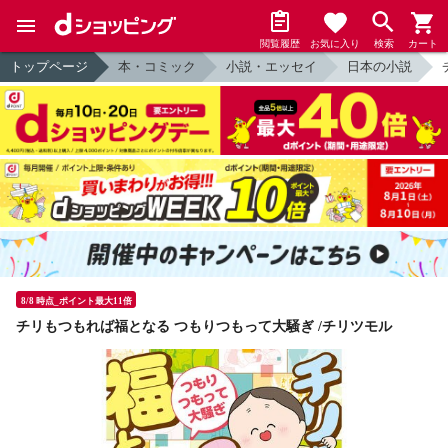
閲覧履歴
お気に入り
検索
カート
トップページ
本・コミック
小説・エッセイ
日本の小説
8/8 時点_ポイント最大11倍
チリもつもれば福となる つもりつもって大騒ぎ /チリツモル