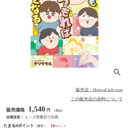
販売店：HonyaClub.com
この販売店の送料について
1,540
販売価格
円
（税込）
１～２営業日で出荷
出荷目安：
たまるdポイント
14
（通常）