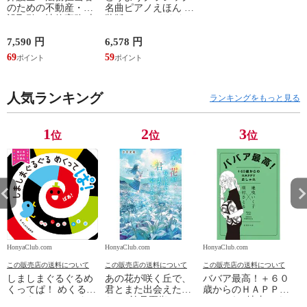
のための不動産・建
名曲ピアノえほん 新
設取引の法律実務 売
装版 /はっとりなな
買、賃貸借、媒介、
み かいちとおる カ
開発、設計・監理、
ワシマミワコ
7,590 円
6,578 円
4
建設請負 第２版 /富
69
59
3
田裕 小里佳嵩
人気ランキング
ランキングをもっと見る
1
2
3
位
位
位
HonyaClub.com
HonyaClub.com
HonyaClub.com
H
この販売店の送料について
この販売店の送料について
この販売店の送料について
しましまぐるぐるめ
あの花が咲く丘で、
ババア最高！＋６０
くってぱ！ めくるし
君とまた出会えた
歳からのＨＡＰＰＹ
かけえほん /かしわ
ら。 /汐見夏衛
おしゃれ /地曳いく