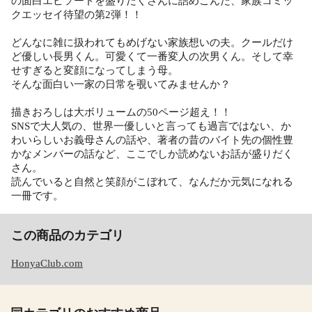
の面白エピソードを盛りだくさんに詰めこんだ、家族コミッ
クエッセイ待望の第2弾！！
どんなに雑に扱われてもめげない家族想いの夫。クールだけ
ど優しい長男くん。可愛くて一番変人の次男くん。そして幸
せすぎると変顔になってしまう母。
そんな面白い一家の日常を覗いてみませんか？
描きおろしは大ボリュームの50ページ超え！！
SNSで大人気の、世界一優しいと言っても過言ではない、か
わいらしいお義母さんの話や、著者の昔のバイト先の個性豊
かなメンバーの話など、ここでしか読めないお話が盛りだく
さん。
読んでいると自然と笑顔がこぼれて、なんだか元気になれる
一冊です。
この商品のカテゴリ
HonyaClub.com