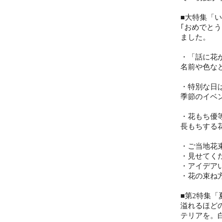
■大特集「
｢おめでと
ました。
・「話に花
名前や色な
・特別な日
季節のイベ
・花もち優
長もちする
・ご当地花
・見せてく
・アイデア
・花の束ね
■第2特集
溢れるほど
テリアを。