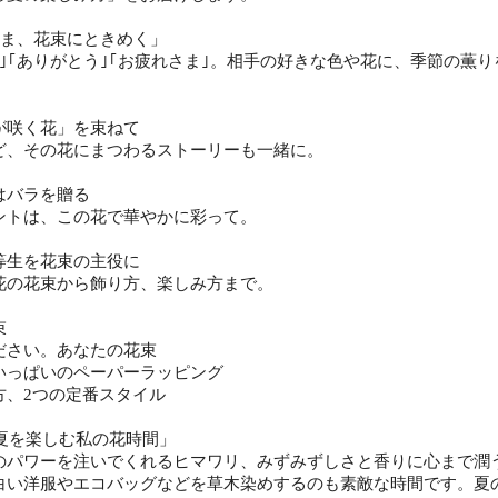
いま、花束にときめく」
う｣｢ありがとう｣｢お疲れさま｣。相手の好きな色や花に、季節の薫
が咲く花」を束ねて
ど、その花にまつわるストーリーも一緒に。
はバラを贈る
ントは、この花で華やかに彩って。
等生を花束の主役に
花の花束から飾り方、楽しみ方まで。
束
ださい。あなたの花束
いっぱいのペーパーラッピング
方、2つの定番スタイル
「夏を楽しむ私の花時間」
のパワーを注いでくれるヒマワリ、みずみずしさと香りに心まで潤
白い洋服やエコバッグなどを草木染めするのも素敵な時間です。夏