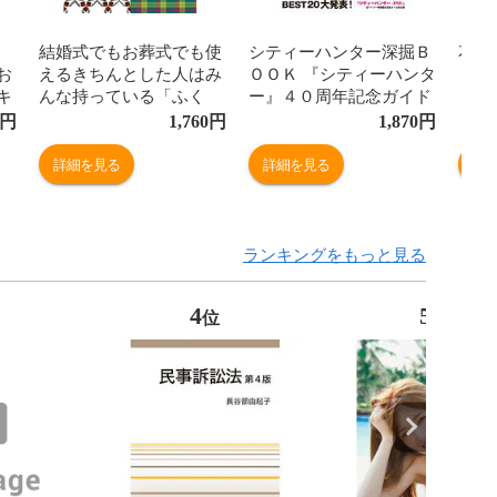
結婚式でもお葬式でも使
シティーハンター深掘Ｂ
花時
お
えるきちんとした人はみ
ＯＯＫ 『シティーハンタ
０２
キ
んな持っている「ふく
ー』４０周年記念ガイド
さ」ＢＯＯＫ 三越伊勢丹
円
1,760
円
1,870
円
監修マナーブック付き /
三越伊勢丹儀式１１０
詳細を見る
詳細を見る
詳
ランキングをもっと見る
4
5
位
位