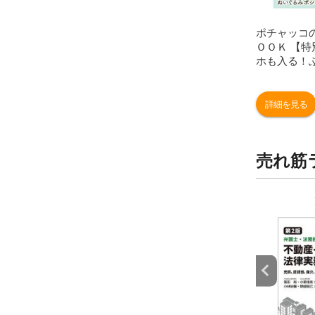
ポチャッコ
ＯＯＫ 【
ホも入る！
ぐるみポシェ
リオ
詳細を見る
売れ筋
9
10
位
位