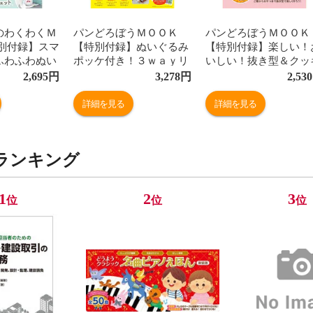
のわくわくＭ
パンどろぼうＭＯＯＫ
パンどろぼうＭＯＯＫ
特別付録】スマ
【特別付録】ぬいぐるみ
【特別付録】楽しい！
ふわふわぬい
ポッケ付き！３ｗａｙリ
いしい！抜き型＆クッ
ット /サン
ュック
ングＢＯＯＫ
2,695
円
3,278
円
2,530
詳細を見る
詳細を見る
ランキング
1
2
3
位
位
位