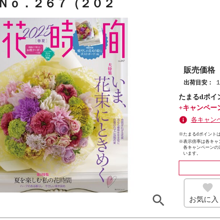
 Ｎｏ．２６７（２０２
販売価格
出荷目安：
たまるdポイ
+キャンペー
各キャン
※たまるdポイントは
※
表示倍率は各キャ
各キャンペーンの
います。
お気に入