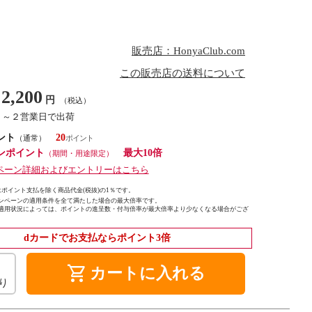
販売店：HonyaClub.com
この販売店の送料について
2,200
円
（税込）
１～２営業日で出荷
ント
20
（通常）
ンポイント
最大10倍
（期間・用途限定）
ペーン詳細およびエントリーはこちら
ポイント支払を除く商品代金(税抜)の1％です。
ンペーンの適用条件を全て満たした場合の最大倍率です。
適用状況によっては、ポイントの進呈数・付与倍率が最大倍率より少なくなる場合がござ
dカードでお支払ならポイント3倍
shopping_cart
カートに入れる
り