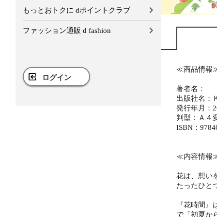
もっとおトクに dポイントクラブ
ファッション通販 d fashion
≪商品情報
ログイン
著者名：
出版社名：
発行年月：20
判型：Ａ４
ISBN：9784
≪内容情報
花は、想い
たったひと
『花時間』
で「初夏か