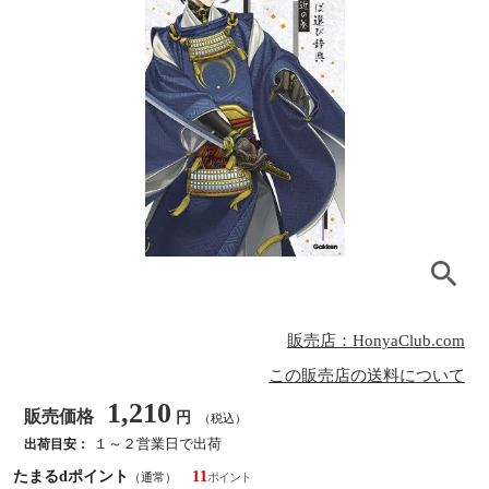
販売店：HonyaClub.com
この販売店の送料について
1,210
販売価格
円
（税込）
１～２営業日で出荷
出荷目安：
たまるdポイント
11
（通常）