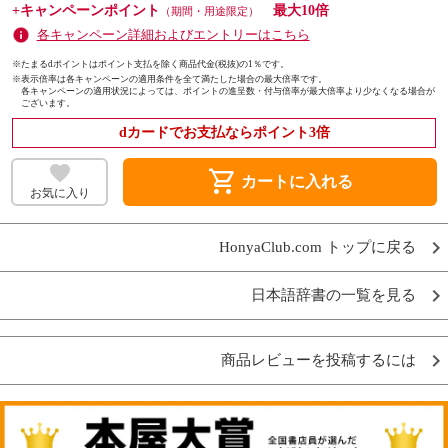
+キャンペーンポイント
最大10倍
（期間・用途限定）
各キャンペーン詳細およびエントリーはこちら
※たまるdポイントはポイント支払を除く商品代金(税抜)の1％です。
※
表示倍率は各キャンペーンの適用条件を全て満たした場合の最大倍率です。
各キャンペーンの適用状況によっては、ポイントの進呈数・付与倍率が最大倍率より少なくなる場合が
ございます。
dカードでお支払ならポイント3倍
shopping_cart
カートに入れる
お気に入り
HonyaClub.com トップに戻る
日本語辞書の一覧を見る
商品レビューを投稿するには