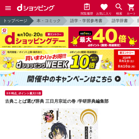
閲覧履歴
お気に入り
検索
カート
トップページ
本・コミック
語学・学習参考書
語学辞書
8/8 時点_ポイント最大11倍
古典ことば選び辞典 三日月宗近の巻 /学研辞典編集部