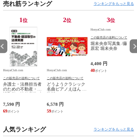
売れ筋ランキング
ランキングをもっと見る
1
2
3
位
位
位
HonyaClub.com
この販売店の送料について
堀未央奈写真集 /藤
原宏 堀未央奈
4,400 円
40
HonyaClub.com
HonyaClub.com
H
この販売店の送料について
この販売店の送料について
弁護士・法務担当者
どうようクラシック
のための不動産・建
名曲ピアノえほん 新
設取引の法律実務 売
装版 /はっとりなな
買、賃貸借、媒介、
み かいちとおる カ
開発、設計・監理、
ワシマミワコ
7,590 円
6,578 円
4
建設請負 第２版 /富
69
59
3
田裕 小里佳嵩
人気ランキング
ランキングをもっと見る