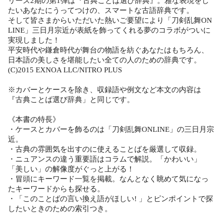
リーズ2期の第1弾は『古典ことば選び辞典』。雅な表現をし
たいあなたにうってつけの、スマートな古語辞典です。
そして皆さまからいただいた熱いご要望により「刀剣乱舞ON
LINE」三日月宗近が表紙を飾ってくれる夢のコラボがついに
実現しました！
平安時代や鎌倉時代が舞台の物語を紡ぐあなたはもちろん、
日本語の美しさを堪能したい全ての人のための辞典です。
(C)2015 EXNOA LLC/NITRO PLUS
※カバーとケースを除き、収録語や例文など本文の内容は
『古典ことば選び辞典」と同じです。
《本書の特長》
・ケースとカバーを飾るのは「刀剣乱舞ONLINE」の三日月宗
近。
・古典の雰囲気を出すのに使えることばを厳選して収録。
・ニュアンスの違う重要語はコラムで解説。「かわいい」
「美しい」の解像度がぐっと上がる！
・冒頭にキーワード一覧を掲載。なんとなく眺めて気になっ
たキーワードからも探せる。
・「このことばの言い換え語がほしい! 」とピンポイントで探
したいときのための索引つき。