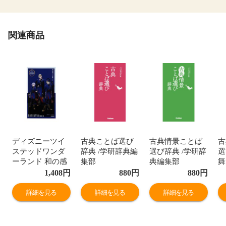
関連商品
ディズニーツイ
古典ことば選び
古典情景ことば
古
ステッドワンダ
辞典 /学研辞典編
選び辞典 /学研辞
選
ーランド 和の感
集部
典編集部
舞
情ことば選び辞
小
1,408
円
880
円
880
円
典ポムフィオー
辞
レエディション /
詳細を見る
詳細を見る
詳細を見る
学研辞典編集部