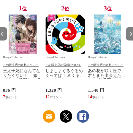
1
2
3
位
位
位
HonyaClub.com
HonyaClub.com
HonyaClub.com
H
この販売店の送料について
この販売店の送料について
この販売店の送料について
王太子妃になんてな
しましまぐるぐるめ
あの花が咲く丘で、
りたくない！！ 婚約
くってぱ！ めくるし
君とまた出会えた
者編 ４ /鴨野れな 月
かけえほん /かしわ
ら。 /汐見夏衛
神サキ 蔦森えん
らあきお
836 円
1,320 円
1,540 円
5
7
12
14
5