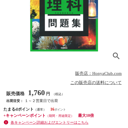
販売店：HonyaClub.com
この販売店の送料について
1,760
販売価格
円
（税込）
１～２営業日で出荷
出荷目安：
たまるdポイント
16
（通常）
+キャンペーンポイント
最大10倍
（期間・用途限定）
各キャンペーン詳細およびエントリーはこちら