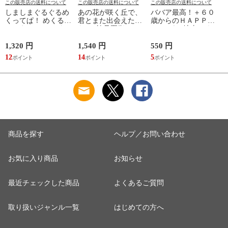
この販売店の送料について
この販売店の送料について
この販売店の送料について
しましまぐるぐるめ
あの花が咲く丘で、
ババア最高！＋６０
くってぱ！ めくるし
君とまた出会えた
歳からのＨＡＰＰＹ
かけえほん /かしわ
ら。 /汐見夏衛
おしゃれ /地曳いく
らあきお
子 槇村さとる
1,320 円
1,540 円
550 円
7
12
14
5
6
商品を探す
ヘルプ／お問い合わせ
お気に入り商品
お知らせ
最近チェックした商品
よくあるご質問
取り扱いジャンル一覧
はじめての方へ