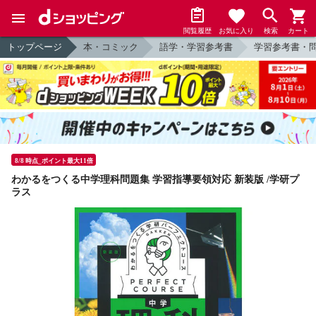
閲覧履歴
お気に入り
検索
カート
トップページ
本・コミック
語学・学習参考書
学習参考書・
8/8 時点_ポイント最大11倍
わかるをつくる中学理科問題集 学習指導要領対応 新装版 /学研プ
ラス