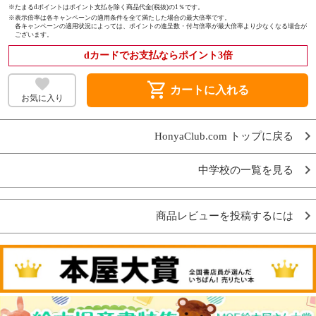
※たまるdポイントはポイント支払を除く商品代金(税抜)の1％です。
※
表示倍率は各キャンペーンの適用条件を全て満たした場合の最大倍率です。
各キャンペーンの適用状況によっては、ポイントの進呈数・付与倍率が最大倍率より少なくなる場合が
ございます。
dカードでお支払ならポイント3倍
shopping_cart
カートに入れる
お気に入り
HonyaClub.com トップに戻る
中学校の一覧を見る
商品レビューを投稿するには