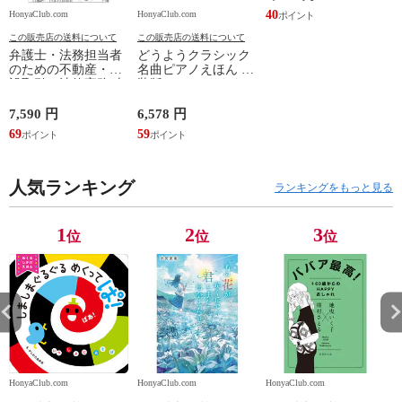
40
HonyaClub.com
HonyaClub.com
H
この販売店の送料について
この販売店の送料について
弁護士・法務担当者
どうようクラシック
のための不動産・建
名曲ピアノえほん 新
設取引の法律実務 売
装版 /はっとりなな
買、賃貸借、媒介、
み かいちとおる カ
開発、設計・監理、
ワシマミワコ
7,590 円
6,578 円
4
建設請負 第２版 /富
69
59
3
田裕 小里佳嵩
人気ランキング
ランキングをもっと見る
1
2
3
位
位
位
HonyaClub.com
HonyaClub.com
HonyaClub.com
H