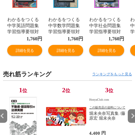
わかるをつくる
わかるをつくる
わかるをつくる
わ
中学英語問題集
中学数学問題集
中学社会問題集
中
学習指導要領対
学習指導要領対
学習指導要領対
学
応 新装版 /学研
応 新装版 /学研
応 新装版 /学研
応
1,760
円
1,760
円
1,760
円
プラス
プラス 柴山達治
プラス
プ
詳細を見る
詳細を見る
詳細を見る
売れ筋ランキング
ランキングをもっと見る
1
2
3
位
位
位
HonyaClub.com
この販売店の送料について
堀未央奈写真集 /藤
原宏 堀未央奈
4,400 円