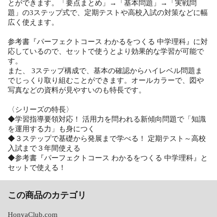
とができます。「要点まとめ」→「基本問題」→「実戦問
題」の3ステップ式で、定期テストや高校入試の対策などに幅
広く使えます。
参考書『パーフェクトコース わかるをつくる 中学理科』に対
応しているので、セットで使うとより効果的な学習が可能で
す。
また、 3ステップ構成で、基本の確認からハイレベル問題ま
でじっくり取り組むことができます。オールカラーで、図や
写真などの資料が見やすいのも特長です。
〈シリーズの特長〉
◆学習指導要領対応！ 活用力を問われる新傾向問題で「知識
を運用する力」も身につく
◆３ステップで基礎から発展まで学べる！ 定期テスト～高校
入試まで３年間使える
◆参考書『パーフェクトコース わかるをつくる 中学理科』と
セットで使える！
この商品のカテゴリ
HonyaClub.com