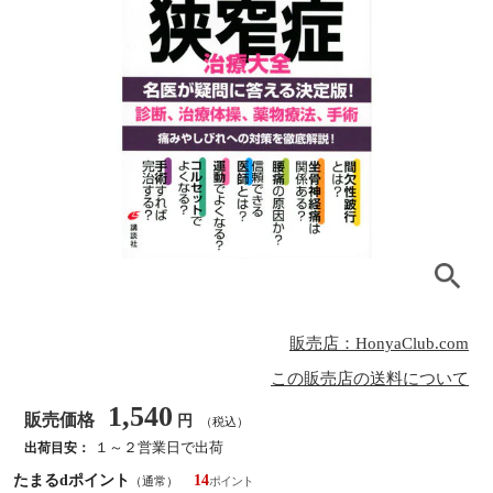
販売店：HonyaClub.com
この販売店の送料について
1,540
販売価格
円
（税込）
１～２営業日で出荷
出荷目安：
たまるdポイント
14
（通常）