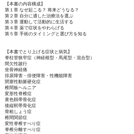
【本書の内容構成】
第１章 なぜ起こる？ 将来どうなる？
第２章 自分に適した治療法を選ぶ
第３章 運動して活動的に生活する
第４章 薬で症状をやわらげる
第５章 手術のタイミングと選び方を知る
【本書でとり上げる症状と病気】
脊柱管狭窄症（神経根型・馬尾型・混合型）
間欠性跛行
坐骨神経痛
排尿障害・排便障害・性機能障害
閉塞性動脈硬化症
椎間板ヘルニア
変形性脊椎症
黄色靱帯骨化症
後縦靭帯骨化症
骨粗しょう症
椎間関節症
変性脊椎すべり症
脊椎分離すべり症