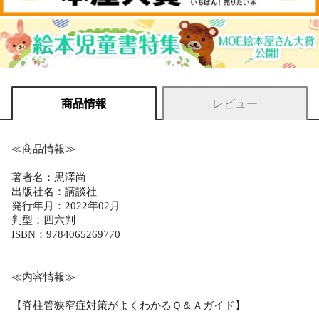
商品情報
レビュー
≪商品情報≫
著者名：黒澤尚
出版社名：講談社
発行年月：2022年02月
判型：四六判
ISBN：9784065269770
≪内容情報≫
【脊柱管狭窄症対策がよくわかるＱ＆Ａガイド】