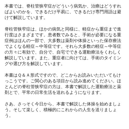
本書では、脊柱管狭窄症がどういう病気か、治療はどうすれ
ばよいのかを、できるだけ平易に、できるだけ専門用語は避
けて解説しています。
脊柱管狭窄症は、ほかの病気と同様に、軽症から重症まで進
行度はさまざまです。患者数でみると、手術が必要になる重
症例はほんの一部で、大多数は薬剤や体操といった保存療法
でよくなる軽症～中等症です。それら大多数の軽症～中等症
の方々に有効で、自分で、自宅でできる運動療法をくわしく
解説しています。また、重症者に向けては、手術のタイミン
グや選び方を解説しています。
本書はＱ＆Ａ形式ですので、どこからお読みいただいてもけ
っこうです。ご関心のある項目から読み進めてください。ほ
とんどの脊柱管狭窄症の方は、本書で解説した運動療法と薬
剤とで、平常の日常生活を送れるようになります。
さあ、さっそく今日から、本書で解説した体操を始めましょ
う。そして楽しく、積極的にこれからの人生を送りましょ
う。