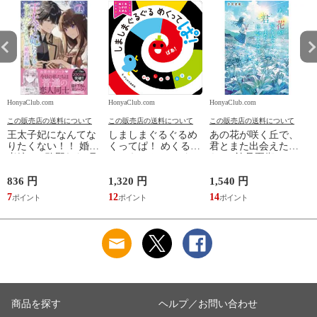
HonyaClub.com
HonyaClub.com
HonyaClub.com
H
この販売店の送料について
この販売店の送料について
この販売店の送料について
王太子妃になんてな
しましまぐるぐるめ
あの花が咲く丘で、
りたくない！！ 婚約
くってぱ！ めくるし
君とまた出会えた
者編 ４ /鴨野れな 月
かけえほん /かしわ
ら。 /汐見夏衛
神サキ 蔦森えん
らあきお
836 円
1,320 円
1,540 円
5
7
12
14
5
商品を探す
ヘルプ／お問い合わせ