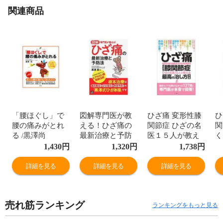
関連商品
「腰ほぐし」で
図解専門医が教
ひざ痛 変形性膝
ひ
腰の痛みがとれ
える！ひざ痛の
関節症 ひざの名
関
る /黒澤尚
最新治療と予防
医１５人が教え
く
法 /黒澤尚
る最高の治し方
名
1,430
円
1,320
円
1,738
円
大全 /黒澤尚 林
新
恭史 佐粧孝久
黒
詳細を見る
詳細を見る
詳細を見る
売れ筋ランキング
ランキングをもっと見る