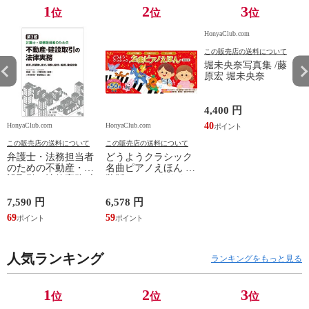
1
2
3
位
位
位
HonyaClub.com
この販売店の送料について
堀未央奈写真集 /藤
原宏 堀未央奈
4,400 円
40
HonyaClub.com
HonyaClub.com
H
この販売店の送料について
この販売店の送料について
弁護士・法務担当者
どうようクラシック
のための不動産・建
名曲ピアノえほん 新
設取引の法律実務 売
装版 /はっとりなな
買、賃貸借、媒介、
み かいちとおる カ
開発、設計・監理、
ワシマミワコ
7,590 円
6,578 円
4
建設請負 第２版 /富
69
59
3
田裕 小里佳嵩
人気ランキング
ランキングをもっと見る
1
2
3
位
位
位