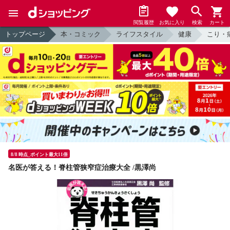
閲覧履歴
お気に入り
検索
カート
トップページ
本・コミック
ライフスタイル
健康
こり・
8/8 時点_ポイント最大11倍
名医が答える！脊柱管狭窄症治療大全 /黒澤尚