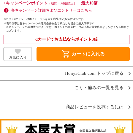
+キャンペーンポイント
最大10倍
（期間・用途限定）
各キャンペーン詳細およびエントリーはこちら
※たまるdポイントはポイント支払を除く商品代金(税抜)の1％です。
※
表示倍率は各キャンペーンの適用条件を全て満たした場合の最大倍率です。
各キャンペーンの適用状況によっては、ポイントの進呈数・付与倍率が最大倍率より少なくなる場合が
ございます。
dカードでお支払ならポイント3倍
shopping_cart
カートに入れる
お気に入り
HonyaClub.com トップに戻る
こり・痛みの一覧を見る
商品レビューを投稿するには