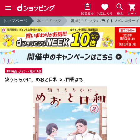
閲覧履歴
お気に入り
検索
カート
トップページ
本・コミック
漫画(コミック）/ライトノベル/ボーイ
8/8 時点_ポイント最大11倍
波うららかに、めおと日和 ２ /西香はち