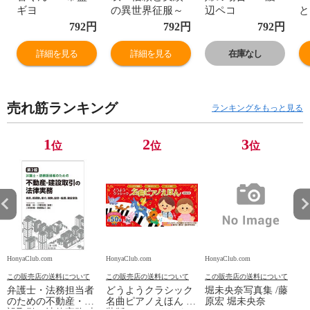
ギヨ
の異世界征服～
辺ペコ
と
８ /見ル野栄司
792
円
792
円
792
円
アビディ井上
詳細を見る
詳細を見る
在庫なし
売れ筋ランキング
ランキングをもっと見る
1
2
3
位
位
位
HonyaClub.com
HonyaClub.com
HonyaClub.com
H
この販売店の送料について
この販売店の送料について
この販売店の送料について
弁護士・法務担当者
どうようクラシック
堀未央奈写真集 /藤
のための不動産・建
名曲ピアノえほん 新
原宏 堀未央奈