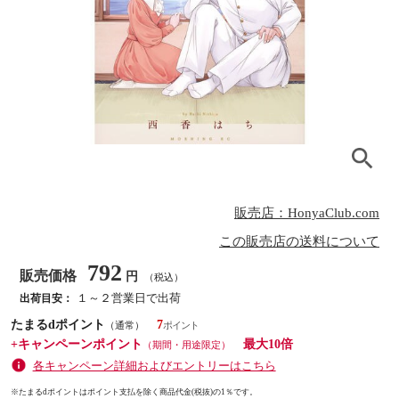
販売店：HonyaClub.com
この販売店の送料について
792
販売価格
円
（税込）
１～２営業日で出荷
出荷目安：
たまるdポイント
7
（通常）
+キャンペーンポイント
最大10倍
（期間・用途限定）
各キャンペーン詳細およびエントリーはこちら
※たまるdポイントはポイント支払を除く商品代金(税抜)の1％です。