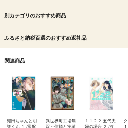
別カテゴリのおすすめ商品
ふるさと納税百選のおすすめ返礼品
関連商品
織田ちゃんと明
異世界町工場無
１１２２ 五代夫
ク
智くん １ /常盤
双～信頼と実績
婦の場合 ２ /渡
１