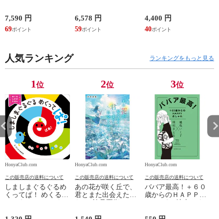
設取引の法律実務 売
装版 /はっとりなな
買、賃貸借、媒介、
み かいちとおる カ
開発、設計・監理、
ワシマミワコ
7,590 円
6,578 円
4,400 円
4
建設請負 第２版 /富
69
59
40
3
田裕 小里佳嵩
人気ランキング
ランキングをもっと見る
1
2
3
位
位
位
HonyaClub.com
HonyaClub.com
HonyaClub.com
H
この販売店の送料について
この販売店の送料について
この販売店の送料について
しましまぐるぐるめ
あの花が咲く丘で、
ババア最高！＋６０
くってぱ！ めくるし
君とまた出会えた
歳からのＨＡＰＰＹ
かけえほん /かしわ
ら。 /汐見夏衛
おしゃれ /地曳いく
らあきお
子 槇村さとる
1,320 円
1,540 円
550 円
7