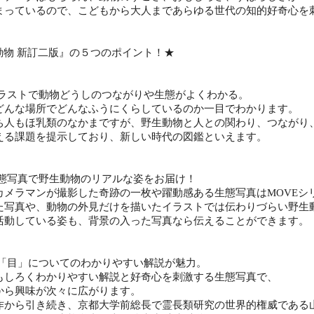
まっているので、こどもから大人まであらゆる世代の知的好奇心を
動物 新訂二版』の５つのポイント！★
イラストで動物どうしのつながりや生態がよくわかる。
どんな場所でどんなふうにくらしているのか一目でわかります。
ち人もほ乳類のなかまですが、野生動物と人との関わり、つながり
える課題を提示しており、新しい時代の図鑑といえます。
生態写真で野生動物のリアルな姿をお届け！
カメラマンが撮影した奇跡の一枚や躍動感ある生態写真はMOVEシ
た写真や、動物の外見だけを描いたイラストでは伝わりづらい野生
活動している姿も、背景の入った写真なら伝えることができます。
各「目」についてのわかりやすい解説が魅力。
もしろくわかりやすい解説と好奇心を刺激する生態写真で、
から興味が次々に広がります。
作から引き続き、京都大学前総長で霊長類研究の世界的権威である