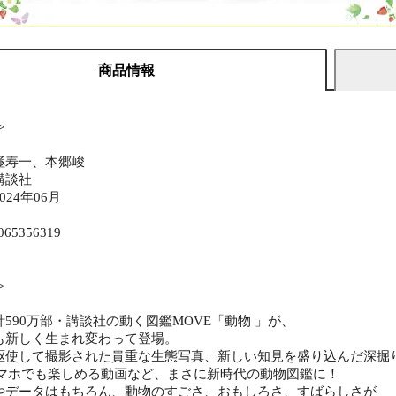
商品情報
≫
極寿一、本郷峻
講談社
24年06月
065356319
≫
590万部・講談社の動く図鑑MOVE「動物 」が、
も新しく生まれ変わって登場。
駆使して撮影された貴重な生態写真、新しい知見を盛り込んだ深掘
スマホでも楽しめる動画など、まさに新時代の動物図鑑に！
やデータはもちろん、動物のすごさ、おもしろさ、すばらしさが