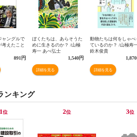
ジャングルで
ぼくたちは、あらそうた
動物たちは何をしゃべ
が考えたこと
めに生きるのか？ /山極
ているのか？ /山極寿
寿一 あべ弘士
鈴木俊貴
891
円
1,540
円
1,870
詳細を見る
詳細を見る
ランキング
1
2
3
位
位
位