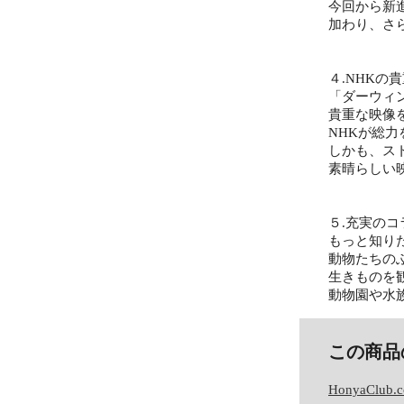
今回から新
加わり、さ
４.NHK
「ダーウィ
貴重な映像
NHKが総
しかも、ス
素晴らしい
５.充実の
もっと知り
動物たちの
生きものを
動物園や水
この商品
HonyaClub.