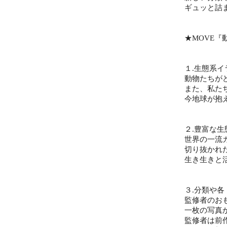
ギュッと詰
★MOVE『
１.生態系
動物たちが
また、私た
今地球が抱
２.豊富な
世界の一流
切り抜かれ
生き生きと
３.分類や
監修者のお
一枚の写真
監修者は前