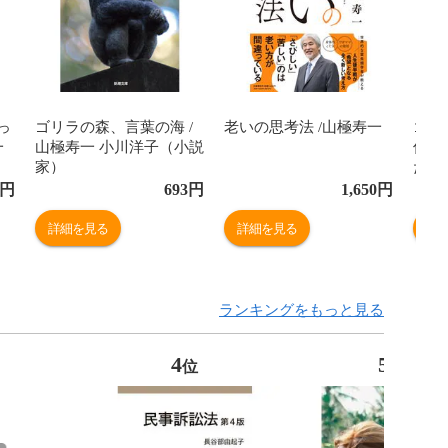
っ
ゴリラの森、言葉の海 /
老いの思考法 /山極寿一
ゴリ
一
山極寿一 小川洋子（小説
信じ
家）
た 
円
693
円
1,650
円
詳細を見る
詳細を見る
詳
ランキングをもっと見る
4
5
位
位