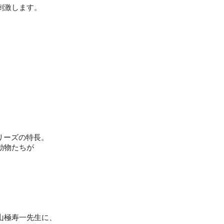
刺激します。
、
リーズの特長。
動物たちが
山極寿一先生に、