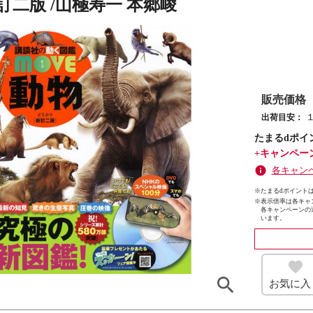
訂二版 /山極寿一 本郷峻
販売価格
出荷目安：
たまるdポイ
+キャンペー
各キャン
※たまるdポイントは
※
表示倍率は各キャ
各キャンペーンの
います。
お気に入