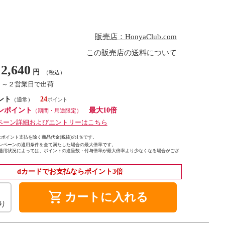
販売店：HonyaClub.com
この販売店の送料について
2,640
円
（税込）
１～２営業日で出荷
ント
24
（通常）
ンポイント
最大10倍
（期間・用途限定）
ペーン詳細およびエントリーはこちら
ポイント支払を除く商品代金(税抜)の1％です。
ンペーンの適用条件を全て満たした場合の最大倍率です。
適用状況によっては、ポイントの進呈数・付与倍率が最大倍率より少なくなる場合がござ
dカードでお支払ならポイント3倍
shopping_cart
カートに入れる
り