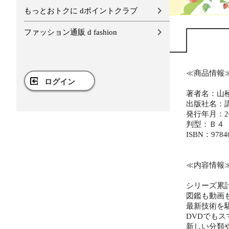
もっとおトクに dポイントクラブ
ファッション通販 d fashion
≪商品情報
ログイン
著者名：山
出版社名：
発行年月：20
判型：Ｂ４
ISBN：9784
≪内容情報
シリーズ累計
図鑑も動画
最新技術を
DVDでも
新しい分類