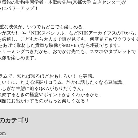
進気鋭の動物生態学者・本郷峻先生(京都大学 白眉センター)が
らにパワーアップ！
の貴重な映像が、いつでもどこでも楽しめる。
ンが来た!」や「NHKスペシャル」などNHKアーカイブスの中から
を厳選し、こどもから大人まで誰が見ても、何度見てもワクワクす
力をあげて取材した貴重な映像がMOVEでなら堪能できます。
トリーミングつきだから、おでかけ先でも、スマホやタブレットで
映像を楽しめます。
コラムで、知れば知るほどおもしろい！ を実感。
たい！にこたえる深掘りコラム、誰かに話したくなる豆知識、
ふしぎな生態に迫るQ&Aがもりだくさん。
観察するときの極意やポイントがよくわかるから、
族館にお出かけするのがもっと楽しくなる！
のカテゴリ
com