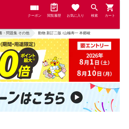
クーポン
閲覧履歴
お気に入り
検索
カート
書・問題集 その他
動物 新訂二版 /山極寿一 本郷峻