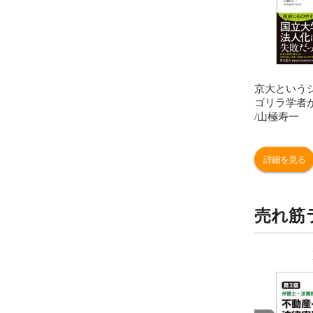
京大という
ゴリラ学者
/山極寿一
詳細を見る
売れ筋
9
10
位
位