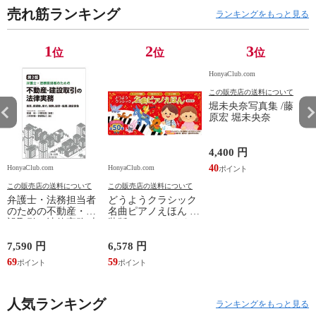
売れ筋ランキング
ランキングをもっと見る
1
2
3
位
位
位
HonyaClub.com
この販売店の送料について
堀未央奈写真集 /藤
原宏 堀未央奈
4,400 円
40
HonyaClub.com
HonyaClub.com
H
この販売店の送料について
この販売店の送料について
弁護士・法務担当者
どうようクラシック
のための不動産・建
名曲ピアノえほん 新
設取引の法律実務 売
装版 /はっとりなな
買、賃貸借、媒介、
み かいちとおる カ
開発、設計・監理、
ワシマミワコ
7,590 円
6,578 円
4
建設請負 第２版 /富
69
59
3
田裕 小里佳嵩
人気ランキング
ランキングをもっと見る