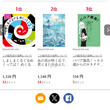
1
2
3
位
位
位
HonyaClub.com
HonyaClub.com
HonyaClub.com
H
この販売店の送料について
この販売店の送料について
この販売店の送料について
しましまぐるぐるめ
あの花が咲く丘で、
ババア最高！＋６０
くってぱ！ めくるし
君とまた出会えた
歳からのＨＡＰＰＹ
かけえほん /かしわ
ら。 /汐見夏衛
おしゃれ /地曳いく
らあきお
子 槇村さとる
1,320 円
1,540 円
550 円
7
12
14
5
6