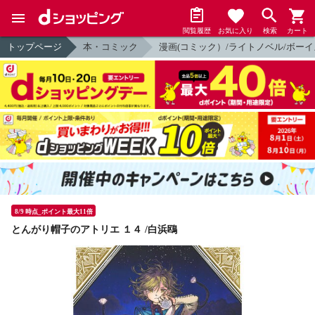
閲覧履歴
お気に入り
検索
カート
トップページ
本・コミック
漫画(コミック）/ライトノベル/ボーイ
8/9 時点_ポイント最大11倍
とんがり帽子のアトリエ １４ /白浜鴎