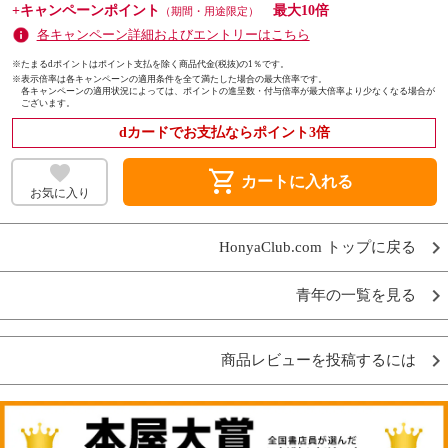
+キャンペーンポイント
最大10倍
（期間・用途限定）
各キャンペーン詳細およびエントリーはこちら
※たまるdポイントはポイント支払を除く商品代金(税抜)の1％です。
※
表示倍率は各キャンペーンの適用条件を全て満たした場合の最大倍率です。
各キャンペーンの適用状況によっては、ポイントの進呈数・付与倍率が最大倍率より少なくなる場合が
ございます。
dカードでお支払ならポイント3倍
shopping_cart
カートに入れる
お気に入り
HonyaClub.com トップに戻る
青年の一覧を見る
商品レビューを投稿するには