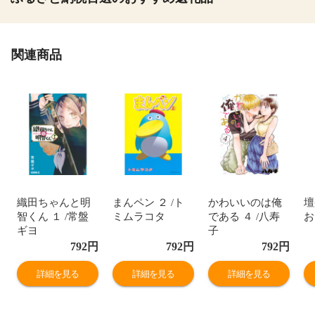
関連商品
織田ちゃんと明
まんペン ２ /ト
かわいいのは俺
壇
智くん １ /常盤
ミムラコタ
である ４ /八寿
お
ギヨ
子
792
円
792
円
792
円
詳細を見る
詳細を見る
詳細を見る