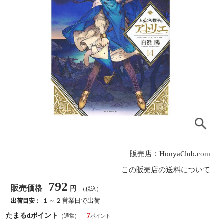
販売店：HonyaClub.com
この販売店の送料について
792
販売価格
円
（税込）
１～２営業日で出荷
出荷目安：
たまるdポイント
7
（通常）