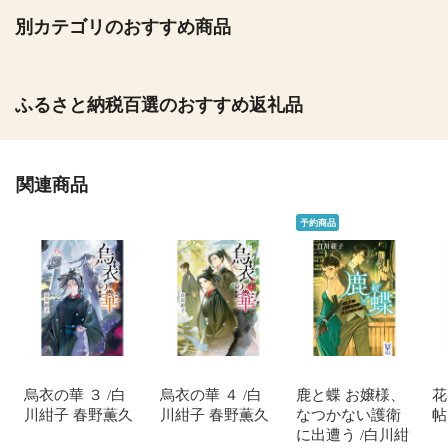
別カテゴリのおすすめ商品
ふるさと納税百選のおすすめ返礼品
関連商品
予約商品
烏衣の華 ３ /白
烏衣の華 ４ /白
鹿と蝶 お嬢様、
花
川紺子 春野薫久
川紺子 春野薫久
なつかない護衛
帖
に出遭う /白川紺