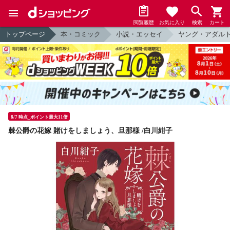
閲覧履歴
お気に入り
検索
カート
トップページ
本・コミック
小説・エッセイ
ヤング・アダル
8/7 時点_ポイント最大11倍
棘公爵の花嫁 賭けをしましょう、旦那様 /白川紺子