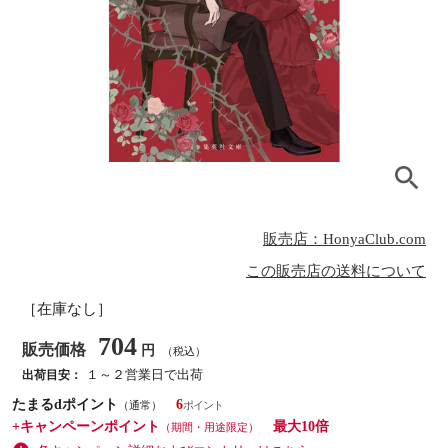
販売店：HonyaClub.com
この販売店の送料について
［在庫なし］
704
販売価格
円
（税込）
１～２営業日で出荷
出荷目安：
たまるdポイント
6
（通常）
+キャンペーンポイント
最大10倍
（期間・用途限定）