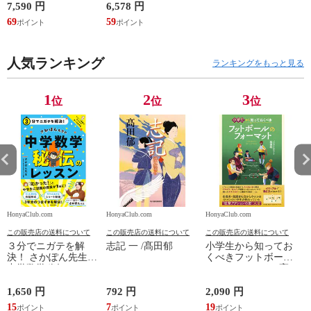
開発、設計・監理、
ワシマミワコ
7,590 円
6,578 円
4
建設請負 第２版 /富
69
59
3
田裕 小里佳嵩
人気ランキング
ランキングをもっと見る
1
2
3
位
位
位
HonyaClub.com
HonyaClub.com
HonyaClub.com
H
この販売店の送料について
この販売店の送料について
この販売店の送料について
３分でニガテを解
志記 一 /髙田郁
小学生から知ってお
決！ さかぽん先生の
くべきフットボール
中学数学秘伝のレッ
のフォーマット /高
スン /さかぽん先生
田純
1,650 円
792 円
2,090 円
8
15
7
19
7