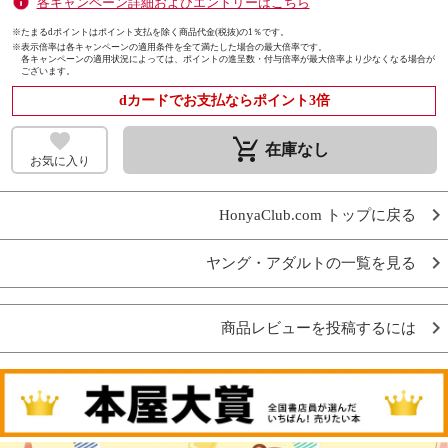
各キャンペーン詳細およびエントリーはこちら
※たまるdポイントはポイント支払を除く商品代金(税抜)の1％です。
※
表示倍率は各キャンペーンの適用条件を全て満たした場合の最大倍率です。
各キャンペーンの適用状況によっては、ポイントの進呈数・付与倍率が最大倍率より少なくなる場合が
ございます。
dカードでお支払ならポイント3倍
remove_shopping_cart
在庫なし
お気に入り
HonyaClub.com トップに戻る
ヤング・アダルトの一覧を見る
商品レビューを投稿するには