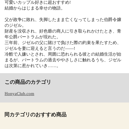
可愛いカップル好きに超おすすめ!
結婚からはじまる幸せの物語。
父が政争に敗れ、失脚したまま亡くなってしまった伯爵令嬢
のジゼル。
財産を没収され、好色爺の商人に引き取られかけたとき、青
年公爵バートラムが現れた。
三年前、ジゼルの父に賭けで負けた際の約束を果たすため、
ジゼルを妻に迎えると言うのだ――!
冷酷で人嫌いとされ、周囲に恐れられる彼との結婚生活が始
まるが、バートラムの過去ややさしさに触れるうち、ジゼル
は次第に惹かれていき……。
この商品のカテゴリ
HonyaClub.com
同カテゴリのおすすめ商品