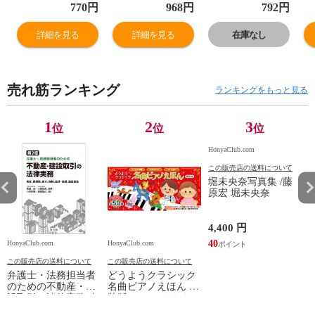
子
770
円
968
円
792
円
詳細を見る
詳細を見る
在庫なし
売れ筋ランキング
ランキングをもっと見る
1
2
3
位
位
位
HonyaClub.com
この販売店の送料について
堀未央奈写真集 /藤
原宏 堀未央奈
4,400 円
40
HonyaClub.com
HonyaClub.com
H
この販売店の送料について
この販売店の送料について
弁護士・法務担当者
どうようクラシック
のための不動産・建
名曲ピアノえほん 新
設取引の法律実務 売
装版 /はっとりなな
買、賃貸借、媒介、
み かいちとおる カ