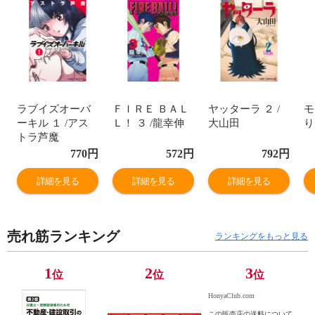
ラブイズオーバ
ＦＩＲＥ ＢＡＬ
ヤッターラ ２ /
モ
ーキル １ /アス
Ｌ！ ３ /龍幸伸
大山田
り
トラ芦魔
770
円
572
円
792
円
詳細を見る
詳細を見る
詳細を見る
売れ筋ランキング
ランキングをもっと見る
1
2
3
位
位
位
HonyaClub.com
この販売店の送料について