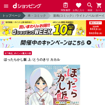
閲覧履歴
お気に入り
検索
カート
トップページ
本・コミック
漫画(コミック）/ライトノベル/ボーイ
8/7 時点_ポイント最大11倍
ほったらかし飯 上 /とうのきり カカル