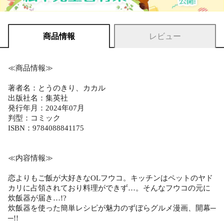
商品情報
レビュー
≪商品情報≫
著者名：とうのきり、カカル
出版社名：集英社
発行年月：2024年07月
判型：コミック
ISBN：9784088841175
≪内容情報≫
恋よりもご飯が大好きなOLフウコ。キッチンはペットのヤド
カリに占領されており料理ができず…。そんなフウコの元に
炊飯器が届き…!?
炊飯器を使った簡単レシピが魅力のずぼらグルメ漫画、開幕─
─!!