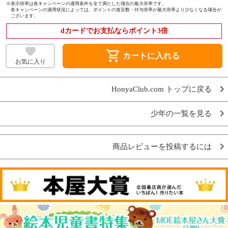
※
表示倍率は各キャンペーンの適用条件を全て満たした場合の最大倍率です。
各キャンペーンの適用状況によっては、ポイントの進呈数・付与倍率が最大倍率より少なくなる場合が
ございます。
dカードでお支払ならポイント3倍
shopping_cart
カートに入れる
お気に入り
HonyaClub.com トップに戻る
少年の一覧を見る
商品レビューを投稿するには