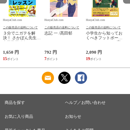
HonyaClub.com
HonyaClub.com
HonyaClub.com
H
この販売店の送料について
この販売店の送料について
この販売店の送料について
３分でニガテを解
志記 一 /髙田郁
小学生から知ってお
決！ さかぽん先生の
くべきフットボール
中学数学秘伝のレッ
のフォーマット /高
スン /さかぽん先生
田純
1,650 円
792 円
2,090 円
8
15
7
19
7
商品を探す
ヘルプ／お問い合わせ
お気に入り商品
お知らせ