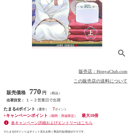
販売店：HonyaClub.com
この販売店の送料について
770
販売価格
円
（税込）
１～２営業日で出荷
出荷目安：
たまるdポイント
7
（通常）
+キャンペーンポイント
最大10倍
（期間・用途限定）
各キャンペーン詳細およびエントリーはこちら
※たまるdポイントはポイント支払を除く商品代金(税抜)の1％です。