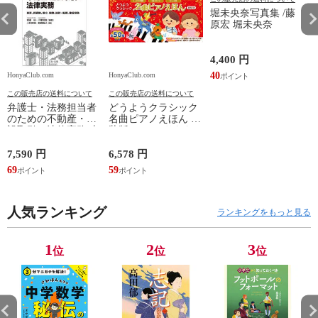
堀未央奈写真集 /藤
原宏 堀未央奈
4,400 円
40
HonyaClub.com
HonyaClub.com
H
この販売店の送料について
この販売店の送料について
弁護士・法務担当者
どうようクラシック
のための不動産・建
名曲ピアノえほん 新
設取引の法律実務 売
装版 /はっとりなな
買、賃貸借、媒介、
み かいちとおる カ
開発、設計・監理、
ワシマミワコ
7,590 円
6,578 円
4
建設請負 第２版 /富
69
59
3
田裕 小里佳嵩
人気ランキング
ランキングをもっと見る
1
2
3
位
位
位