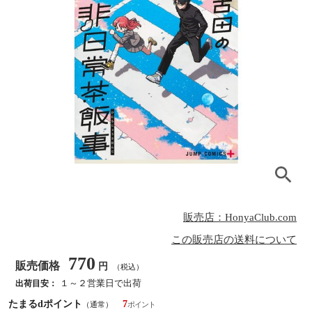
販売店：HonyaClub.com
この販売店の送料について
770
販売価格
円
（税込）
１～２営業日で出荷
出荷目安：
たまるdポイント
7
（通常）