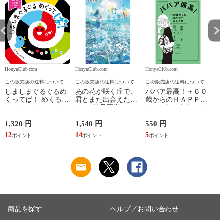
HonyaClub.com
HonyaClub.com
HonyaClub.com
H
この販売店の送料について
この販売店の送料について
この販売店の送料について
しましまぐるぐるめ
あの花が咲く丘で、
ババア最高！＋６０
くってぱ！ めくるし
君とまた出会えた
歳からのＨＡＰＰＹ
かけえほん /かしわ
ら。 /汐見夏衛
おしゃれ /地曳いく
らあきお
子 槇村さとる
1,320 円
1,540 円
550 円
7
12
14
5
6
商品を探す
ヘルプ／お問い合わせ