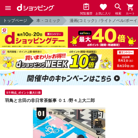
閲覧履歴
お気に入り
検索
カート
トップページ
本・コミック
漫画(コミック）/ライトノベル/ボーイ
8/9 時点_ポイント最大11倍
羽鳥と古田の非日常茶飯事 ０１ /野々上大二郎