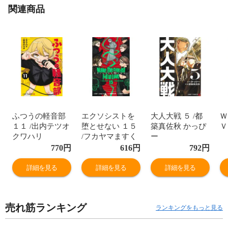
関連商品
ふつうの軽音部
エクソシストを
大人大戦 ５ /都
Ｗ
１１ /出内テツオ
堕とせない １５
築真佐秋 かっぴ
Ｖ
クワハリ
/フカヤマますく
ー
有馬あるま
770
円
616
円
792
円
詳細を見る
詳細を見る
詳細を見る
売れ筋ランキング
ランキングをもっと見る