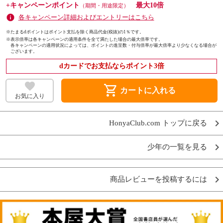
+キャンペーンポイント
最大10倍
（期間・用途限定）
各キャンペーン詳細およびエントリーはこちら
※たまるdポイントはポイント支払を除く商品代金(税抜)の1％です。
※
表示倍率は各キャンペーンの適用条件を全て満たした場合の最大倍率です。
各キャンペーンの適用状況によっては、ポイントの進呈数・付与倍率が最大倍率より少なくなる場合が
ございます。
dカードでお支払ならポイント3倍
shopping_cart
カートに入れる
お気に入り
HonyaClub.com トップに戻る
少年の一覧を見る
商品レビューを投稿するには