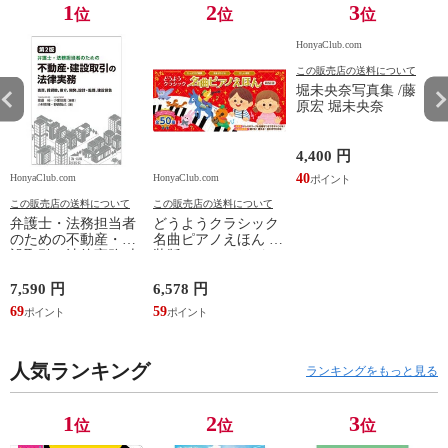
1
2
3
位
位
位
HonyaClub.com
この販売店の送料について
堀未央奈写真集 /藤
原宏 堀未央奈
4,400 円
40
HonyaClub.com
HonyaClub.com
H
この販売店の送料について
この販売店の送料について
弁護士・法務担当者
どうようクラシック
のための不動産・建
名曲ピアノえほん 新
設取引の法律実務 売
装版 /はっとりなな
買、賃貸借、媒介、
み かいちとおる カ
開発、設計・監理、
ワシマミワコ
7,590 円
6,578 円
4
建設請負 第２版 /富
69
59
3
田裕 小里佳嵩
人気ランキング
ランキングをもっと見る
1
2
3
位
位
位