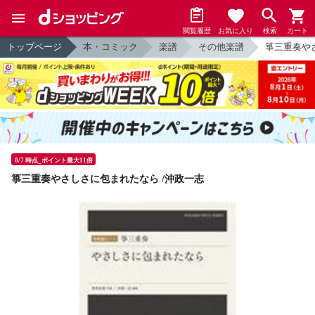
閲覧履歴
お気に入り
検索
カート
トップページ
本・コミック
楽譜
その他楽譜
箏三重奏や
8/7 時点_ポイント最大11倍
箏三重奏やさしさに包まれたなら /沖政一志