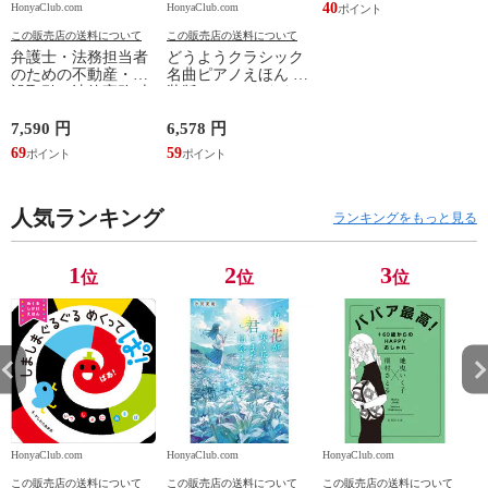
40
HonyaClub.com
HonyaClub.com
H
この販売店の送料について
この販売店の送料について
弁護士・法務担当者
どうようクラシック
のための不動産・建
名曲ピアノえほん 新
設取引の法律実務 売
装版 /はっとりなな
買、賃貸借、媒介、
み かいちとおる カ
開発、設計・監理、
ワシマミワコ
7,590 円
6,578 円
4
建設請負 第２版 /富
69
59
3
田裕 小里佳嵩
人気ランキング
ランキングをもっと見る
1
2
3
位
位
位
HonyaClub.com
HonyaClub.com
HonyaClub.com
H
この販売店の送料について
この販売店の送料について
この販売店の送料について