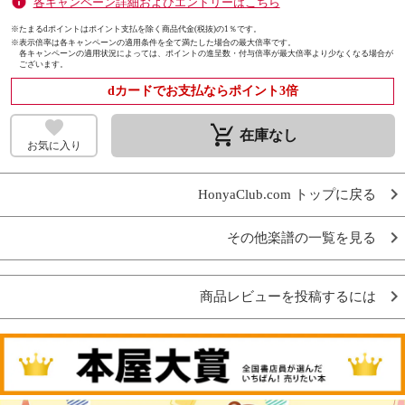
各キャンペーン詳細およびエントリーはこちら
※たまるdポイントはポイント支払を除く商品代金(税抜)の1％です。
※
表示倍率は各キャンペーンの適用条件を全て満たした場合の最大倍率です。
各キャンペーンの適用状況によっては、ポイントの進呈数・付与倍率が最大倍率より少なくなる場合が
ございます。
dカードでお支払ならポイント3倍
remove_shopping_cart
在庫なし
お気に入り
HonyaClub.com トップに戻る
その他楽譜の一覧を見る
商品レビューを投稿するには