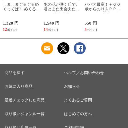
しましまぐるぐるめ
あの花が咲く丘で、
ババア最高！＋６０
くってぱ！ めくるし
君とまた出会えた
歳からのＨＡＰＰＹ
かけえほん /かしわ
ら。 /汐見夏衛
おしゃれ /地曳いく
らあきお
子 槇村さとる
1,320 円
1,540 円
550 円
7
12
14
5
6
商品を探す
ヘルプ／お問い合わせ
お気に入り商品
お知らせ
最近チェックした商品
よくあるご質問
取り扱いジャンル一覧
はじめての方へ
取り扱い店舗一覧
ご利用規約