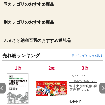
同カテゴリのおすすめ商品
別カテゴリのおすすめ商品
ふるさと納税百選のおすすめ返礼品
売れ筋ランキング
ランキングをもっと見る
1
2
3
位
位
位
HonyaClub.com
この販売店の送料について
堀未央奈写真集 /藤
原宏 堀未央奈
4,400 円