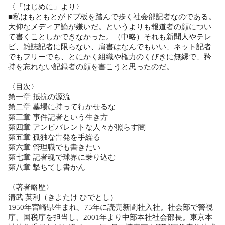
〈「はじめに」より〉
■私はもともとがドブ板を踏んで歩く社会部記者なのである。
大仰なメディア論が嫌いだ。というよりも報道者の顔につい
て書くことしかできなかった。（中略）それも新聞人やテレ
ビ、雑誌記者に限らない、肩書はなんでもいい、ネット記者
でもフリーでも、とにかく組織や権力のくびきに無縁で、矜
持を忘れない記録者の顔を書こうと思ったのだ。
〈目次〉
第一章 抵抗の源流
第二章 墓場に持って行かせるな
第三章 事件記者という生き方
第四章 アンビバレントな人々が照らす闇
第五章 孤独な告発を手繰る
第六章 管理職でも書きたい
第七章 記者魂で球界に乗り込む
第八章 撃ちてし書かん
〈著者略歴〉
清武 英利（きよたけ ひでとし）
1950年宮崎県生まれ。75年に読売新聞社入社。社会部で警視
庁、国税庁を担当し、2001年より中部本社社会部長。東京本