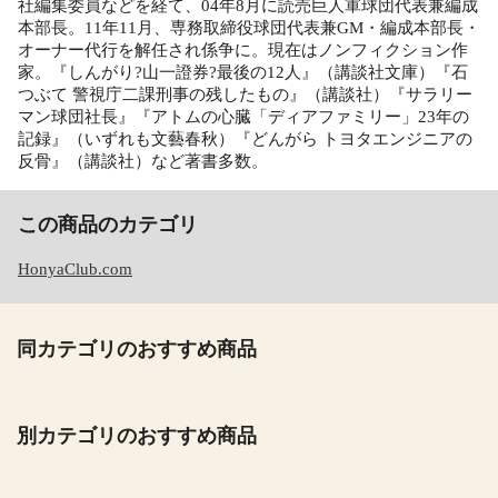
社編集委員などを経て、04年8月に読売巨人軍球団代表兼編成
本部長。11年11月、専務取締役球団代表兼GM・編成本部長・
オーナー代行を解任され係争に。現在はノンフィクション作
家。『しんがり?山一證券?最後の12人』（講談社文庫）『石
つぶて 警視庁二課刑事の残したもの』（講談社）『サラリー
マン球団社長』『アトムの心臓「ディアファミリー」23年の
記録』（いずれも文藝春秋）『どんがら トヨタエンジニアの
反骨』（講談社）など著書多数。
この商品のカテゴリ
HonyaClub.com
同カテゴリのおすすめ商品
別カテゴリのおすすめ商品