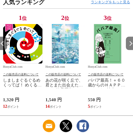
人気ランキング
ランキングをもっと見る
1
2
3
位
位
位
HonyaClub.com
HonyaClub.com
HonyaClub.com
H
この販売店の送料について
この販売店の送料について
この販売店の送料について
しましまぐるぐるめ
あの花が咲く丘で、
ババア最高！＋６０
くってぱ！ めくるし
君とまた出会えた
歳からのＨＡＰＰＹ
かけえほん /かしわ
ら。 /汐見夏衛
おしゃれ /地曳いく
らあきお
子 槇村さとる
1,320 円
1,540 円
550 円
7
12
14
5
6