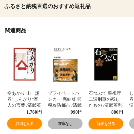
ふるさと納税百選のおすすめ返礼品
関連商品
空あかり 山一證
プライベートバ
石つぶて 警視庁
し
券“しんがり”百
ンカー 完結版 節
二課刑事の残し
券
人の言葉 /清武英
税攻防都市 /清武
たもの /清武英利
清
利
英利
1,760
円
990
円
880
円
詳細を見る
在庫なし
詳細を見る