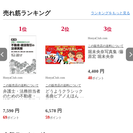
売れ筋ランキング
ランキングをもっと見る
1
2
3
位
位
位
HonyaClub.com
この販売店の送料について
堀未央奈写真集 /藤
原宏 堀未央奈
4,400 円
40
HonyaClub.com
HonyaClub.com
H
この販売店の送料について
この販売店の送料について
弁護士・法務担当者
どうようクラシック
のための不動産・建
名曲ピアノえほん 新
設取引の法律実務 売
装版 /はっとりなな
買、賃貸借、媒介、
み かいちとおる カ
開発、設計・監理、
ワシマミワコ
7,590 円
6,578 円
4
建設請負 第２版 /富
69
59
3
田裕 小里佳嵩