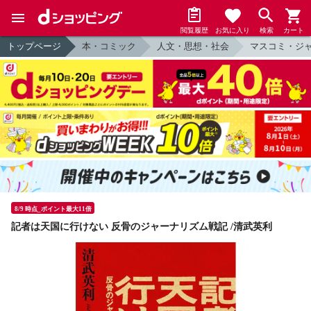
閲覧履歴
お気に入り
検索
カート
トップページ
本・コミック
人文・思想・社会
マスコミ・ジ
8/9 時点_ポイント最大11倍
記者は天国に行けない 反骨のジャーナリズム戦記 /清武英利