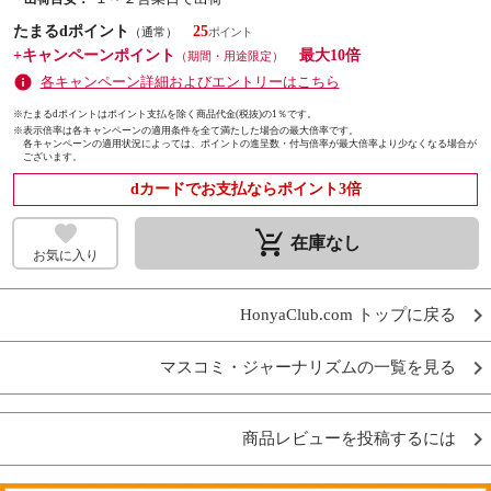
たまるdポイント
25
（通常）
+キャンペーンポイント
最大10倍
（期間・用途限定）
各キャンペーン詳細およびエントリーはこちら
※たまるdポイントはポイント支払を除く商品代金(税抜)の1％です。
※
表示倍率は各キャンペーンの適用条件を全て満たした場合の最大倍率です。
各キャンペーンの適用状況によっては、ポイントの進呈数・付与倍率が最大倍率より少なくなる場合が
ございます。
dカードでお支払ならポイント3倍
remove_shopping_cart
在庫なし
お気に入り
HonyaClub.com トップに戻る
マスコミ・ジャーナリズムの一覧を見る
商品レビューを投稿するには