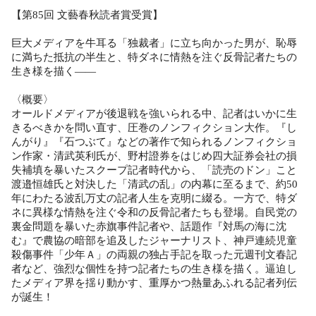
【第85回 文藝春秋読者賞受賞】
巨大メディアを牛耳る「独裁者」に立ち向かった男が、恥辱
に満ちた抵抗の半生と、特ダネに情熱を注ぐ反骨記者たちの
生き様を描く――
〈概要〉
オールドメディアが後退戦を強いられる中、記者はいかに生
きるべきかを問い直す、圧巻のノンフィクション大作。『し
んがり』『石つぶて』などの著作で知られるノンフィクショ
ン作家・清武英利氏が、野村證券をはじめ四大証券会社の損
失補填を暴いたスクープ記者時代から、「読売のドン」こと
渡邉恒雄氏と対決した「清武の乱」の内幕に至るまで、約50
年にわたる波乱万丈の記者人生を克明に綴る。一方で、特ダ
ネに異様な情熱を注ぐ令和の反骨記者たちも登場。自民党の
裏金問題を暴いた赤旗事件記者や、話題作『対馬の海に沈
む』で農協の暗部を追及したジャーナリスト、神戸連続児童
殺傷事件「少年Ａ」の両親の独占手記を取った元週刊文春記
者など、強烈な個性を持つ記者たちの生き様を描く。逼迫し
たメディア界を揺り動かす、重厚かつ熱量あふれる記者列伝
が誕生！