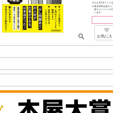
※たまるdポイントは
※
表示倍率は各キャ
各キャンペーンの
います。
お気に入