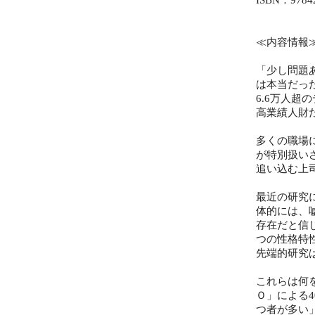
≪内容情報
「少し問題
は本当だっ
6.6万人超
高業績人財
多くの職場
が特別扱い
追い込む上
最近の研究
体的には、
存在だと信
つの性格特
先端的研究
これらは何
Ｏ」による
つ者が多い