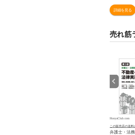
詳細を見る
売れ筋
9
10
位
位
.com
HonyaClub.com
HonyaClub.com
の送料について
この販売店の送料について
この販売店の送料
入門 /神保道夫
看護のアジェンダ ２ /井部俊
弁護士・法務