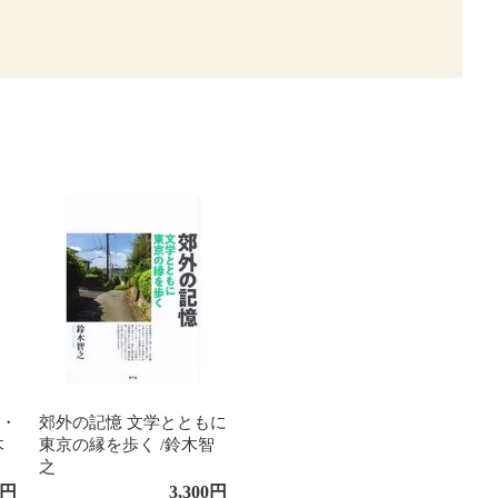
ぶ・
郊外の記憶 文学とともに
木
東京の縁を歩く /鈴木智
之
円
3,300
円