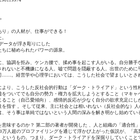
≫
あり」の人材が、仕事ができる！
た。
のデータが浮き彫りにした
たちに秘められたパワーの源泉。
に、協調を拒み、ケンカ腰で、揉め事を起こす人がいる。自分勝手
されないと不機嫌になる人。嘘で問題を隠蔽する人。出世のために
司……。経営学や心理学においては、こうした社会で望ましいとさ
により、こうした反社会的行動は「ダーク・トライアド」という性
嘘をついてでも自分の勢力・権力を拡大しようとすること（マキャ
じること（自己愛傾向）、感情的反応が少なく自分の欲求充足にし
性を指す 。そして従来、主に社会とは相いれない（反社会的な）
は、そう事は単純ではないという人間の深みを解き明かし始めてい
を意味するのか？ 第二部の著者が開発した 、人と組織の「適合性
40万人超のプロファイリングを通じて浮かび上がった仮説が、「高
」というもの。つまり、ダーク・トライアドを深掘りしていくこと