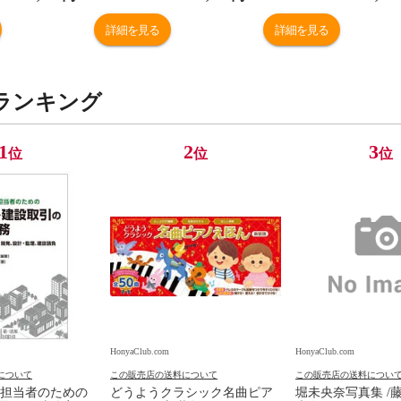
詳細を見る
詳細を見る
ランキング
1
2
3
位
位
位
HonyaClub.com
HonyaClub.com
について
この販売店の送料について
この販売店の送料につい
担当者のための
どうようクラシック名曲ピア
堀未央奈写真集 /