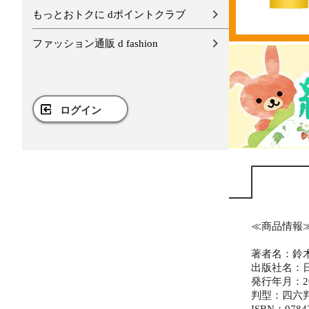
もっとおトクに dポイントクラブ
ファッション通販 d fashion
ログイン
≪商品情報
著者名：鈴
出版社名：
発行年月：20
判型：四六
ISBN：9784