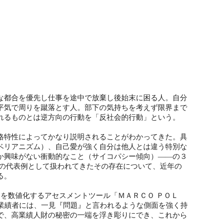
な都合を優先し仕事を途中で放棄し後始末に困る人。自分
平気で周りを蹴落とす人。部下の気持ちを考えず限界まで
れるものとは逆方向の行動を「反社会的行動」という。
格特性によってかなり説明されることがわかってきた。具
ベリアニズム）、自己愛が強く自分は他人とは違う特別な
か興味がない衝動的なこと（サイコパシー傾向）――の３
人の代表例として扱われてきたその存在について、近年の
る。
」を数値化するアセスメントツール「ＭＡＲＣＯ ＰＯＬ
業績者には、一見『問題』と言われるような側面を強く持
で、高業績人財の秘密の一端を浮き彫りにでき、これから