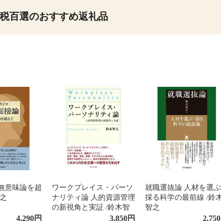
税百選のおすすめ返礼品
 無意味論を超
ワークプレイス・パーソ
就職選抜論 人材を選
智之
ナリティ論 人的資源管理
採る科学の最前線 /鈴
の新視角と実証 /鈴木智
智之
之
4,290
円
3,850
円
2,750