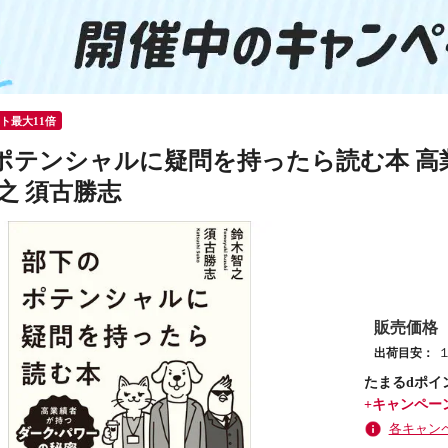
ント最大11倍
ポテンシャルに疑問を持ったら読む本 高
之 須古勝志
販売価格
出荷目安：
たまるdポイ
+キャンペー
各キャン