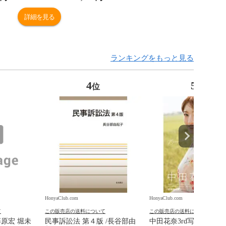
詳細を見る
ランキングをもっと見る
4
5
位
位
HonyaClub.com
HonyaClub.com
て
この販売店の送料について
この販売店の送料について
藤原宏 堀未
民事訴訟法 第４版 /長谷部由
中田花奈3rd写真集