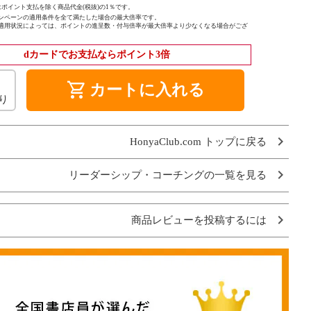
ポイント支払を除く商品代金(税抜)の1％です。
ンペーンの適用条件を全て満たした場合の最大倍率です。
適用状況によっては、ポイントの進呈数・付与倍率が最大倍率より少なくなる場合がござ
dカードでお支払ならポイント3倍
shopping_cart
カートに入れる
り
HonyaClub.com トップに戻る
リーダーシップ・コーチングの一覧を見る
商品レビューを投稿するには