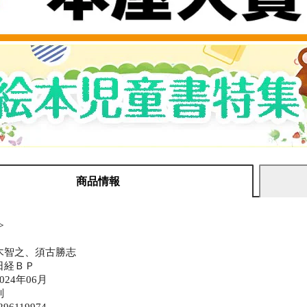
商品情報
≫
木智之、須古勝志
日経ＢＰ
24年06月
判
296119974