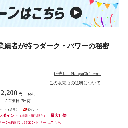
業績者が持つダーク・パワーの秘密
販売店：HonyaClub.com
この販売店の送料について
2,200
円
（税込）
１～２営業日で出荷
ント
20
（通常）
ンポイント
最大10倍
（期間・用途限定）
ペーン詳細およびエントリーはこちら