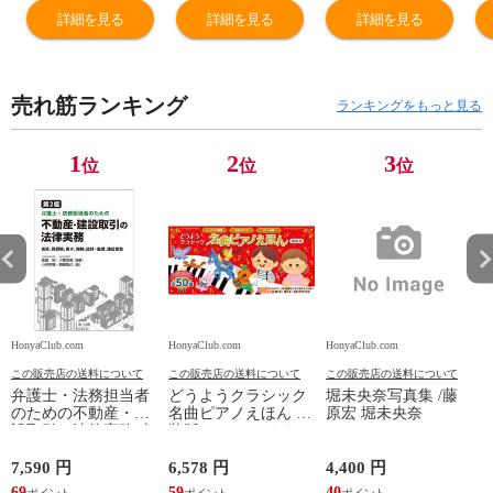
械学習編 Ｇｏｏ
析・システム基
ック 日経アーキ
シ
詳細を見る
詳細を見る
詳細を見る
ｇｌｅ監修 /日経
盤編 Ｇｏｏｇｌ
テクチュア 日経
クロステック 大
ｅ監修 /日経クロ
コンストラクシ
澤文孝 グーグル
ステック 大澤文
ョ
売れ筋ランキング
孝
ランキングをもっと見る
1
2
3
位
位
位
HonyaClub.com
HonyaClub.com
HonyaClub.com
H
この販売店の送料について
この販売店の送料について
この販売店の送料について
弁護士・法務担当者
どうようクラシック
堀未央奈写真集 /藤
のための不動産・建
名曲ピアノえほん 新
原宏 堀未央奈
設取引の法律実務 売
装版 /はっとりなな
買、賃貸借、媒介、
み かいちとおる カ
開発、設計・監理、
ワシマミワコ
7,590 円
6,578 円
4,400 円
4
建設請負 第２版 /富
69
59
40
3