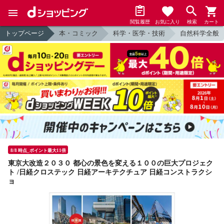
閲覧履歴
お気に入り
検索
カート
トップページ
本・コミック
科学・医学・技術
自然科学全般
8/8 時点_ポイント最大11倍
東京大改造２０３０ 都心の景色を変える１００の巨大プロジェク
ト /日経クロステック 日経アーキテクチュア 日経コンストラクシ
ョ