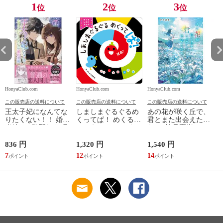
1
2
3
位
位
位
HonyaClub.com
HonyaClub.com
HonyaClub.com
H
この販売店の送料について
この販売店の送料について
この販売店の送料について
王太子妃になんてな
しましまぐるぐるめ
あの花が咲く丘で、
りたくない！！ 婚約
くってぱ！ めくるし
君とまた出会えた
者編 ４ /鴨野れな 月
かけえほん /かしわ
ら。 /汐見夏衛
神サキ 蔦森えん
らあきお
836 円
1,320 円
1,540 円
5
7
12
14
5