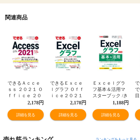
関連商品
できるＡｃｃｅ
できるＥｘｃｅ
Ｅｘｃｅｌグラ
で
ｓｓ ２０２１ Ｏ
ｌグラフ Ｏｆｆ
フ基本＆活用マ
で
ｆｆｉｃｅ ２０
ｉｃｅ２０２１
スターブック /き
目
２１＆Ｍｉｃｒ
／２０１９／２
たみあきこ でき
ｅ
2,178
円
2,178
円
1,188
円
ｏｓｏｆｔ ３６
０１６＆Ｍｉｃ
るシリーズ編集
改
５両対応 /きたみ
ｒｏｓｏｆｔ３
部
き
詳細を見る
詳細を見る
詳細を見る
あきこ できるシ
６５対応 /きたみ
ー
リーズ編集部
あきこ できるシ
リーズ編集部
売れ筋ランキング
ランキングをもっと見る