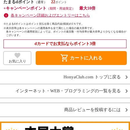
たまるdポイント
22
（通常）
+キャンペーンポイント
最大10倍
（期間・用途限定）
各キャンペーン詳細およびエントリーはこちら
※たまるdポイントはポイント支払を除く商品代金(税抜)の1％です。
※
表示倍率は各キャンペーンの適用条件を全て満たした場合の最大倍率です。
各キャンペーンの適用状況によっては、ポイントの進呈数・付与倍率が最大倍率より少なくなる場合が
ございます。
dカードでお支払ならポイント3倍
shopping_cart
カートに入れる
お気に入り
HonyaClub.com トップに戻る
インターネット・WEB・プログラミングの一覧を見る
商品レビューを投稿するには