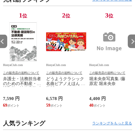
1
2
3
位
位
位
HonyaClub.com
HonyaClub.com
HonyaClub.com
H
この販売店の送料について
この販売店の送料について
この販売店の送料について
弁護士・法務担当者
どうようクラシック
堀未央奈写真集 /藤
のための不動産・建
名曲ピアノえほん 新
原宏 堀未央奈
設取引の法律実務 売
装版 /はっとりなな
買、賃貸借、媒介、
み かいちとおる カ
開発、設計・監理、
ワシマミワコ
7,590 円
6,578 円
4,400 円
4
建設請負 第２版 /富
69
59
40
3
田裕 小里佳嵩
人気ランキング
ランキングをもっと見る