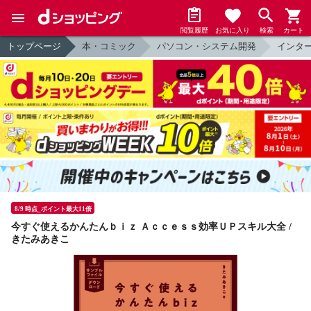
閲覧履歴
お気に入り
検索
カート
トップページ
本・コミック
パソコン・システム開発
インタ
8/9 時点_ポイント最大11倍
今すぐ使えるかんたんｂｉｚ Ａｃｃｅｓｓ効率ＵＰスキル大全 /
きたみあきこ