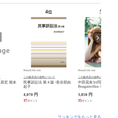
4
5
位
位
HonyaClub.com
HonyaClub.com
て
この販売店の送料について
この販売店の送料について
藤原宏 堀未
民事訴訟法 第４版 /長谷部由
中田花奈3rd写真集
起子
Bougainvillea /菊地泰
奈
4,070 円
3,850 円
37
35
ランキングをもっと見る