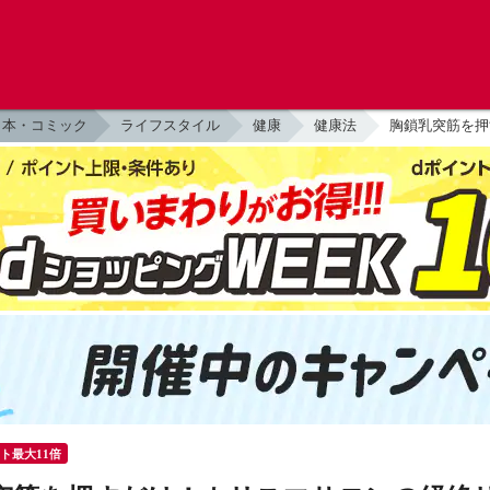
本・コミック
ライフスタイル
健康
健康法
胸鎖乳突筋を押
ント最大11倍