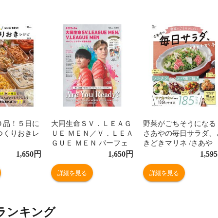
０品！５日に
大同生命ＳＶ．ＬＥＡＧ
野菜がごちそうになる
つくりおきレ
ＵＥ ＭＥＮ／Ｖ．ＬＥＡ
さあやの毎日サラダ、
ＧＵＥ ＭＥＮ パーフェ
きどきマリネ /さあや
クトデータ選手名鑑 ２０
1,650
円
1,650
円
1,595
２５ー２６
詳細を見る
詳細を見る
ランキング