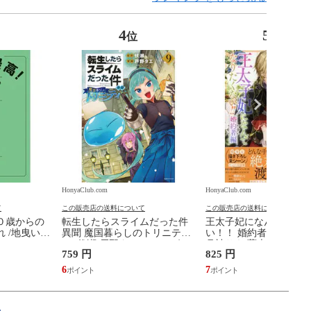
4
5
位
位
HonyaClub.com
HonyaClub.com
て
この販売店の送料について
この販売店の送料について
０歳からの
転生したらスライムだった件
王太子妃になんてなり
 /地曳いく
異聞 魔国暮らしのトリニティ
い！！ 婚約者編 ２ /鴨
９ /伏瀬 戸野タエ みっつばー
月神サキ 蔦森えん
759 円
825 円
6
7