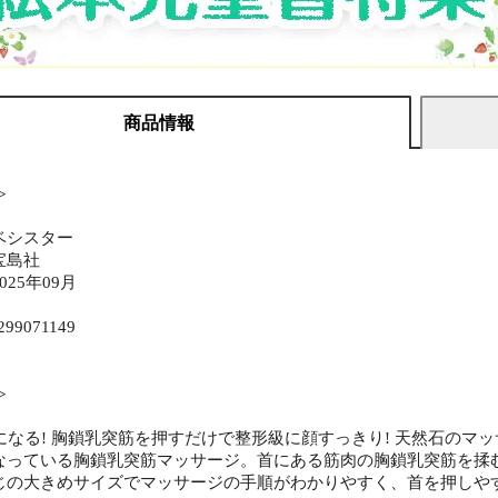
商品情報
≫
ベシスター
宝島社
25年09月
299071149
≫
顔になる! 胸鎖乳突筋を押すだけで整形級に顔すっきり! 天然石の
なっている胸鎖乳突筋マッサージ。首にある筋肉の胸鎖乳突筋を揉
じの大きめサイズでマッサージの手順がわかりやすく、首を押しや