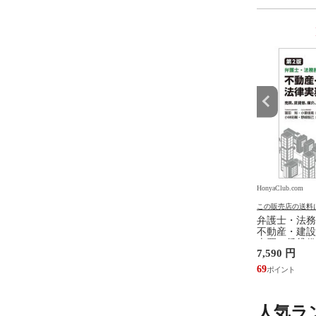
9
10
位
位
.com
HonyaClub.com
HonyaClub.com
の送料について
この販売店の送料について
この販売店の送料
ジェンダ ２ /井部俊
看護のアジェンダ /井部俊子
弁護士・法務
不動産・建設
売買、賃貸借
円
2,750 円
7,590 円
設計・監理、
/富田裕 小里
25
69
人気ラ