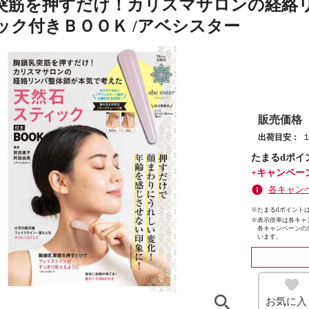
突筋を押すだけ！カリスマサロンの経絡
ック付きＢＯＯＫ /アベシスター
販売価格
出荷目安：
たまるdポイ
+キャンペー
各キャン
※たまるdポイントは
※
表示倍率は各キャ
各キャンペーンの
います。
お気に入