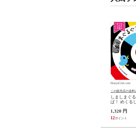
9
10
位
位
.com
HonyaClub.com
HonyaClub.com
の送料について
この販売店の送料について
この販売店の送料
たらスライムだった件
どうようクラシック名曲ピア
しましまぐる
魔国暮らしのトリニティ
ノえほん 新装版 /はっとりな
ぱ！ めくるし
伏瀬 戸野タエ みっつば
なみ かいちとおる カワシマミ
しわらあきお
6,578 円
1,320 円
ワコ
59
12