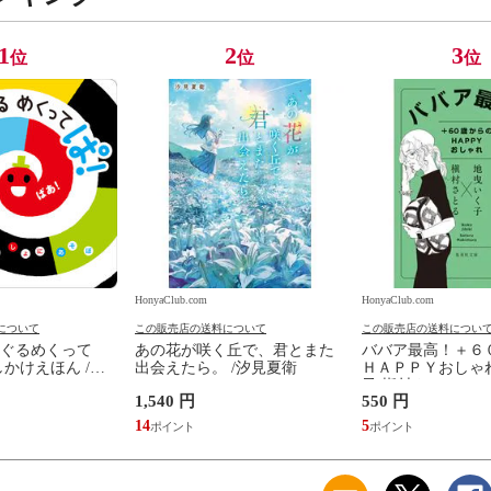
1
2
3
位
位
位
HonyaClub.com
HonyaClub.com
について
この販売店の送料について
この販売店の送料につい
ぐるめくって
あの花が咲く丘で、君とまた
ババア最高！＋６
かけえほん /か
出会えたら。 /汐見夏衛
ＨＡＰＰＹおしゃれ
子 槇村さとる
1,540 円
550 円
14
5