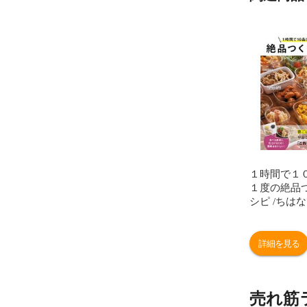
１時間で１
１度の絶品
シピ /ちはな
詳細を見る
売れ筋