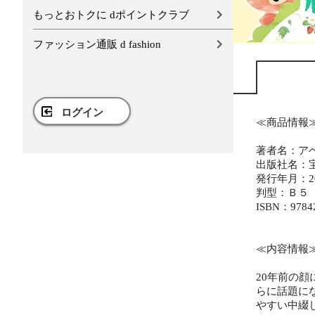
もっとおトクに dポイントクラブ
ファッション通販 d fashion
ログイン
≪商品情報
著者名：ア
出版社名：
発行年月：20
判型：Ｂ５
ISBN：9784
≪内容情報
20年前の
らに話題に
やすい中綴