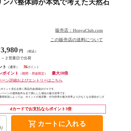
リンパ整体師が本気で考えた天然石
販売店：HonyaClub.com
この販売店の送料について
3,980
円
（税込）
１～２営業日で出荷
ント
36
（通常）
ンポイント
最大10倍
（期間・用途限定）
ペーン詳細およびエントリーはこちら
ポイント支払を除く商品代金(税抜)の1％です。
ンペーンの適用条件を全て満たした場合の最大倍率です。
適用状況によっては、ポイントの進呈数・付与倍率が最大倍率より少なくなる場合がござ
dカードでお支払ならポイント3倍
shopping_cart
カートに入れる
り