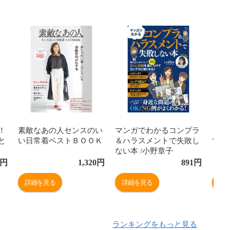
！
素敵なあの人センスのい
マンガでわかるコンプラ
うち
と
い日常着ベストＢＯＯＫ
＆ハラスメントで失敗し
する
ない本 /小野章子
円
1,320
円
891
円
詳細を見る
詳細を見る
詳
ランキングをもっと見る