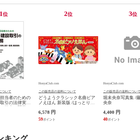
1
2
3
位
位
位
HonyaClub.com
HonyaClub.com
について
この販売店の送料について
この販売店の送料につい
担当者のための
どうようクラシック名曲ピア
堀未央奈写真集 /
取引の法律実務
ノえほん 新装版 /はっとりな
央奈
、媒介、開発、
なみ かいちとおる カワシマミ
6,578 円
4,400 円
建設請負 第２版
ワコ
佳嵩
59
40
ンキング