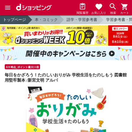
閲覧履歴
お気に入り
検索
カート
トップページ
本・コミック
語学・学習参考書
学習参考書・
8/8 時点_ポイント最大11倍
毎日をかざろう！たのしいおりがみ 学校生活をたのしもう 図書館
用堅牢製本 /新宮文明 アルバ