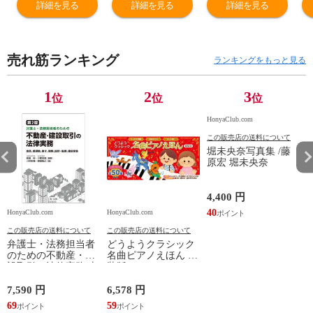
新宮文明 アルバ
製本 /新宮文明
製本 /新宮文明
文
詳細を見る
詳細を見る
詳細を見る
アルバ
アルバ
売れ筋ランキング
ランキングをもっと見る
1
2
3
位
位
位
HonyaClub.com
この販売店の送料について
堀未央奈写真集 /藤
原宏 堀未央奈
4,400 円
40
HonyaClub.com
HonyaClub.com
H
この販売店の送料について
この販売店の送料について
弁護士・法務担当者
どうようクラシック
のための不動産・建
名曲ピアノえほん 新
設取引の法律実務 売
装版 /はっとりなな
買、賃貸借、媒介、
み かいちとおる カ
開発、設計・監理、
ワシマミワコ
7,590 円
6,578 円
4
建設請負 第２版 /富
69
59
3
田裕 小里佳嵩