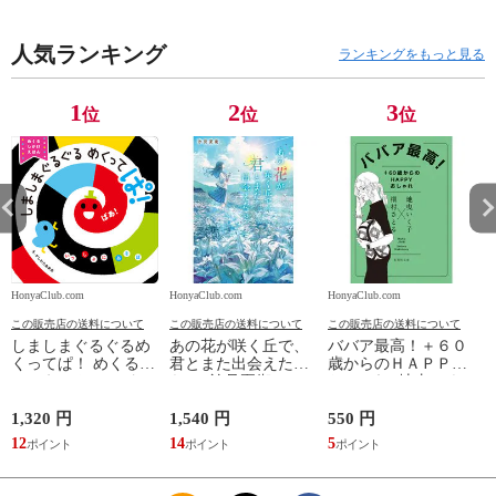
人気ランキング
ランキングをもっと見る
1
2
3
位
位
位
HonyaClub.com
HonyaClub.com
HonyaClub.com
H
この販売店の送料について
この販売店の送料について
この販売店の送料について
しましまぐるぐるめ
あの花が咲く丘で、
ババア最高！＋６０
くってぱ！ めくるし
君とまた出会えた
歳からのＨＡＰＰＹ
かけえほん /かしわ
ら。 /汐見夏衛
おしゃれ /地曳いく
らあきお
子 槇村さとる
1,320 円
1,540 円
550 円
7
12
14
5
6