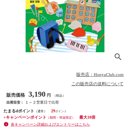
販売店：HonyaClub.com
この販売店の送料について
3,190
販売価格
円
（税込）
１～２営業日で出荷
出荷目安：
たまるdポイント
29
（通常）
+キャンペーンポイント
最大10倍
（期間・用途限定）
各キャンペーン詳細およびエントリーはこちら