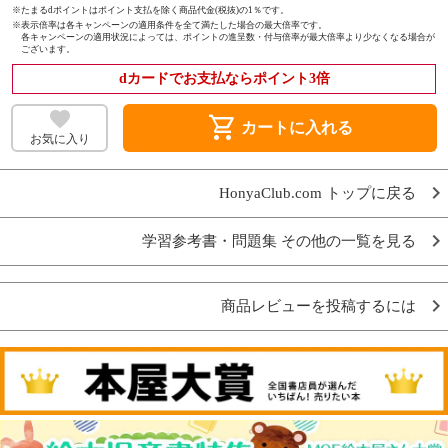
※たまるdポイントはポイント支払を除く商品代金(税抜)の1％です。
※
表示倍率は各キャンペーンの適用条件を全て満たした場合の最大倍率です。
各キャンペーンの適用状況によっては、ポイントの進呈数・付与倍率が最大倍率より少なくなる場合が
ございます。
dカードでお支払ならポイント3倍
shopping_cart
カートに入れる
お気に入り
HonyaClub.com トップに戻る
学習参考書・問題集 その他の一覧を見る
商品レビューを投稿するには