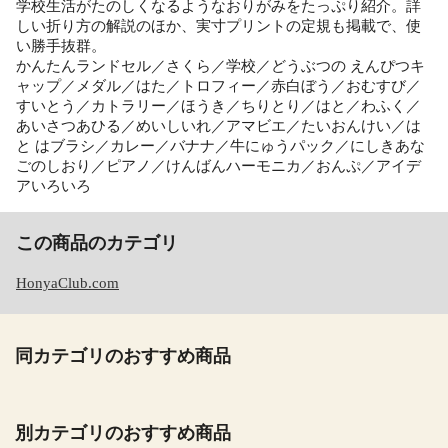
学校生活がたのしくなるようなおりがみをたっぷり紹介。詳
しい折り方の解説のほか、実寸プリントの定規も掲載で、使
い勝手抜群。
かんたんランドセル／さくら／学校／どうぶつの えんぴつキ
ャップ／メダル／はた／トロフィー／赤白ぼう／おむすび／
すいとう／カトラリー／ほうき／ちりとり／はと／わふく／
あいさつあひる／めいしいれ／アマビエ／たいおんけい／は
と はブラシ／カレー／バナナ／牛にゅうパック／にしきあな
ごのしおり／ピアノ／けんばんハーモニカ／おんぷ／アイデ
アいろいろ
この商品のカテゴリ
HonyaClub.com
同カテゴリのおすすめ商品
別カテゴリのおすすめ商品