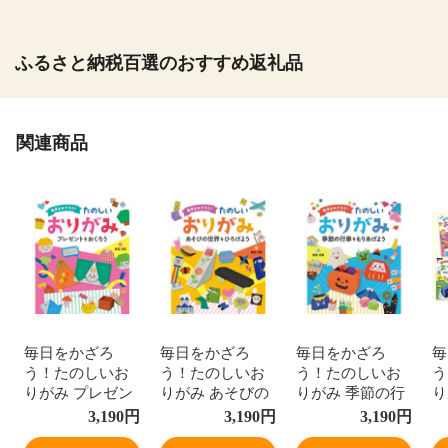
ふるさと納税百選のおすすめ返礼品
関連商品
毎日をかざろ
毎日をかざろ
毎日をかざろ
毎
う！たのしいお
う！たのしいお
う！たのしいお
う
りがみ プレゼン
りがみ あそびの
りがみ 季節の行
り
トをおくろう 図
世界をひろげよ
事をもりあげよ
セ
3,190
円
3,190
円
3,190
円
書館用堅牢製本 /
う 図書館用堅牢
う 図書館用堅牢
用