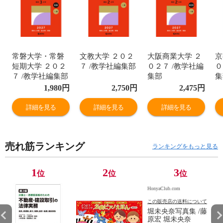
常磐大学・常磐
文教大学 ２０２
大阪商業大学 ２
京
短期大学 ２０２
７ /教学社編集部
０２７ /教学社編
０
７ /教学社編集部
集部
集
1,980
円
2,750
円
2,475
円
詳細を見る
詳細を見る
詳細を見る
売れ筋ランキング
ランキングをもっと見る
1
2
3
位
位
位
HonyaClub.com
この販売店の送料について
堀未央奈写真集 /藤
原宏 堀未央奈