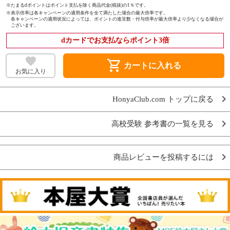
※たまるdポイントはポイント支払を除く商品代金(税抜)の1％です。
※
表示倍率は各キャンペーンの適用条件を全て満たした場合の最大倍率です。
各キャンペーンの適用状況によっては、ポイントの進呈数・付与倍率が最大倍率より少なくなる場合が
ございます。
dカードでお支払ならポイント3倍
shopping_cart
カートに入れる
お気に入り
HonyaClub.com トップに戻る
高校受験 参考書の一覧を見る
商品レビューを投稿するには