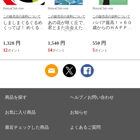
HonyaClub.com
HonyaClub.com
HonyaClub.com
H
この販売店の送料について
この販売店の送料について
この販売店の送料について
しましまぐるぐるめ
あの花が咲く丘で、
ババア最高！＋６０
くってぱ！ めくるし
君とまた出会えた
歳からのＨＡＰＰＹ
かけえほん /かしわ
ら。 /汐見夏衛
おしゃれ /地曳いく
らあきお
子 槇村さとる
1,320 円
1,540 円
550 円
7
12
14
5
6
商品を探す
ヘルプ／お問い合わせ
お気に入り商品
お知らせ
最近チェックした商品
よくあるご質問