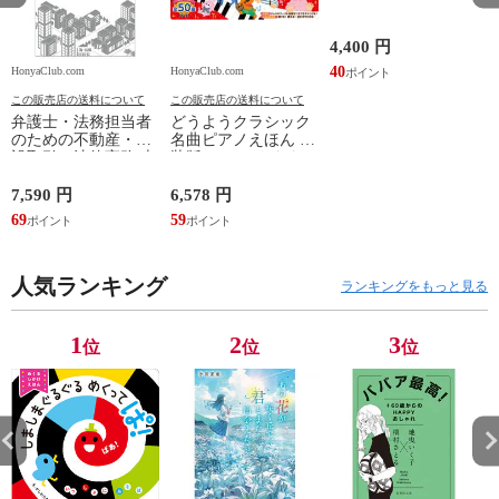
4,400 円
40
HonyaClub.com
HonyaClub.com
H
この販売店の送料について
この販売店の送料について
弁護士・法務担当者
どうようクラシック
のための不動産・建
名曲ピアノえほん 新
設取引の法律実務 売
装版 /はっとりなな
買、賃貸借、媒介、
み かいちとおる カ
開発、設計・監理、
ワシマミワコ
7,590 円
6,578 円
4
建設請負 第２版 /富
69
59
3
田裕 小里佳嵩
人気ランキング
ランキングをもっと見る
1
2
3
位
位
位