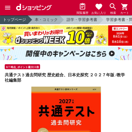
閲覧履歴
お気に入り
検索
カート
トップページ
本・コミック
語学・学習参考書
学習参考書・
8/7 時点_ポイント最大11倍
共通テスト過去問研究 歴史総合、日本史探究 ２０２７年版 /教学
社編集部