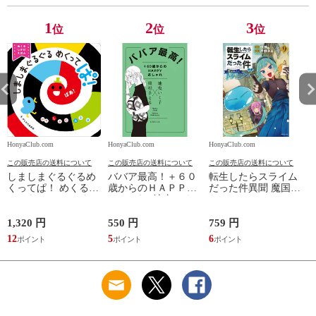
1
2
3
位
位
位
HonyaClub.com
HonyaClub.com
HonyaClub.com
H
この販売店の送料について
この販売店の送料について
この販売店の送料について
しましまぐるぐるめ
ババア最高！＋６０
転生したらスライム
くってぱ！ めくるし
歳からのＨＡＰＰＹ
だった件異聞 魔国暮
かけえほん /かしわ
おしゃれ /地曳いく
らしのトリニティ ９
らあきお
子 槇村さとる
/伏瀬 戸野タエ みっ
つばー
1,320 円
550 円
759 円
8
12
5
6
7