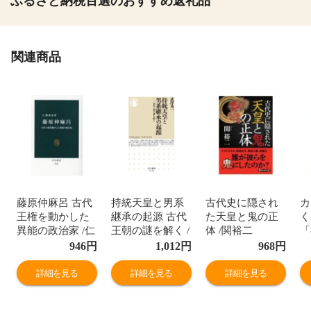
ふるさと納税百選のおすすめ返礼品
関連商品
藤原仲麻呂 古代
持統天皇と男系
古代史に隠され
カ
王権を動かした
継承の起源 古代
た天皇と鬼の正
く
異能の政治家 /仁
王朝の謎を解く /
体 /関裕二
「
藤敦史
武澤秀一
折
946
円
1,012
円
968
円
雅
詳細を見る
詳細を見る
詳細を見る