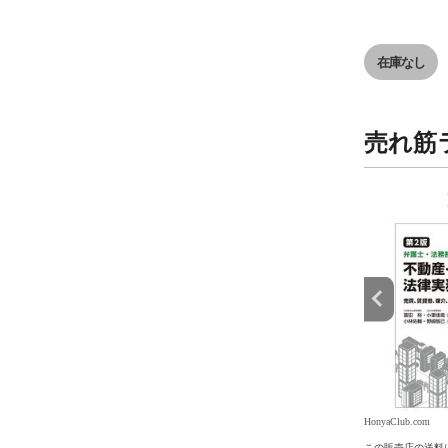
在庫なし
売れ筋
9
10
位
位
.com
HonyaClub.com
HonyaClub.com
の送料について
この販売店の送料について
この販売店の送料