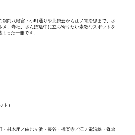
の鶴岡八幡宮・小町通りや北鎌倉から江ノ電沿線まで、さ
ルメ、寺社、さんぽ途中に立ち寄りたい素敵なスポットを
詰まった一冊です。
ット）
町・材木座／由比ヶ浜・長谷・極楽寺／江ノ電沿線・鎌倉