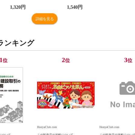
1,320
円
1,540
円
詳細を見る
ランキング
1
2
3
位
位
位
HonyaClub.com
HonyaClub.com
について
この販売店の送料について
この販売店の送料につい