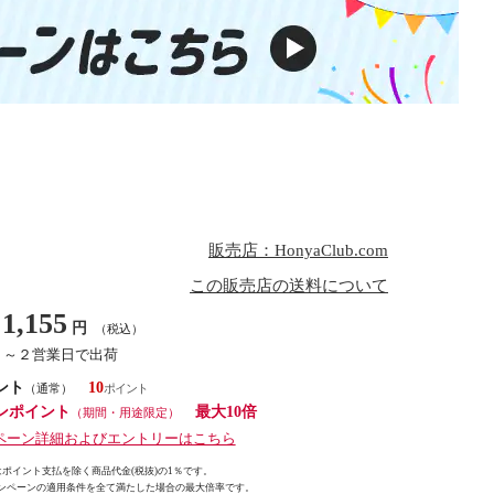
販売店：HonyaClub.com
この販売店の送料について
1,155
円
（税込）
１～２営業日で出荷
ント
10
（通常）
ンポイント
最大10倍
（期間・用途限定）
ペーン詳細およびエントリーはこちら
ポイント支払を除く商品代金(税抜)の1％です。
ンペーンの適用条件を全て満たした場合の最大倍率です。