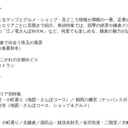
≫
よるマップとグルメ・ショップ・見どころ情報が満載の一冊。定番
をエリアごとに見開きで紹介。巻頭特集では、四季の絶景や鎌倉グ
の「江ノ電さんぽBOOK」など、何度でも楽しめる、鎌倉の魅力が
鎌倉で出会う珠玉の風景
（春夏秋冬）
あこがれの古都めぐり
ストラン
ト
エリア別特集
宮・小町通り（地図・さんぽコース）／ 鶴岡八幡宮（テッパンスポ
楽寺（地図・さんぽコース、ショップ＆グルメ）
・小町通り／北鎌倉／源氏山・銭洗弁財天／金沢街道・二階堂／大