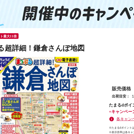
ント最大11倍
る超詳細！鎌倉さんぽ地図
販売価格
出荷目安：
たまるdポイ
+キャンペー
各キャン
※たまるdポイントは
※
表示倍率は各キャ