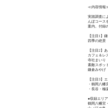
≪内容情報
実踏調査に
んぽコース
案内。付録
【注目1】
四季の絶景
【注目2】
カフェ＆レ
寺社まいり
素敵スポッ
鎌倉みやげ
【注目3】
・鶴岡八幡
・長谷・極
●収録エリア
鶴岡八幡宮