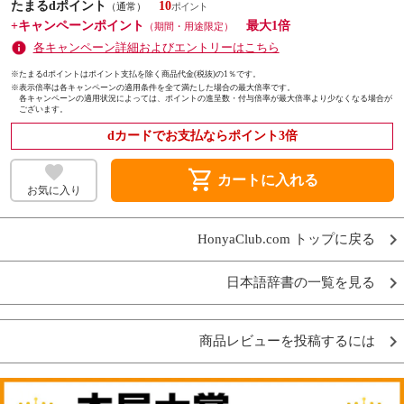
たまるdポイント
10
（通常）
+キャンペーンポイント
最大1倍
（期間・用途限定）
各キャンペーン詳細およびエントリーはこちら
※たまるdポイントはポイント支払を除く商品代金(税抜)の1％です。
※
表示倍率は各キャンペーンの適用条件を全て満たした場合の最大倍率です。
各キャンペーンの適用状況によっては、ポイントの進呈数・付与倍率が最大倍率より少なくなる場合が
ございます。
dカードでお支払ならポイント3倍
shopping_cart
カートに入れる
お気に入り
HonyaClub.com トップに戻る
日本語辞書の一覧を見る
商品レビューを投稿するには