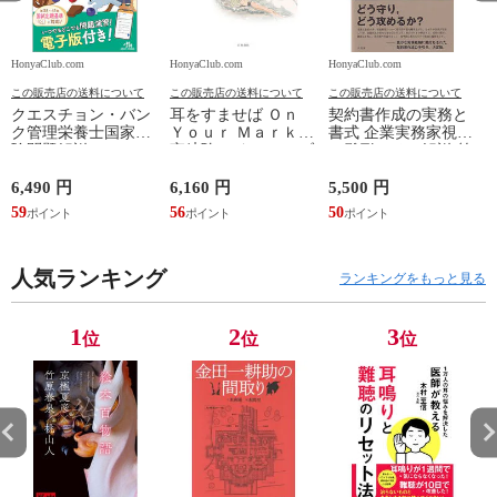
HonyaClub.com
HonyaClub.com
HonyaClub.com
H
この販売店の送料について
この販売店の送料について
この販売店の送料について
クエスチョン・バン
耳をすませば Ｏｎ
契約書作成の実務と
ク管理栄養士国家試
Ｙｏｕｒ Ｍａｒｋ /
書式 企業実務家視点
験問題解説 ２０２７
宮﨑駿 スタジオジブ
の雛形とその解説 第
第２３版 /医療情報
リ
３版 /阿部・井窪・
科学研究所
片山法律
6,490 円
6,160 円
5,500 円
2
59
56
50
2
人気ランキング
ランキングをもっと見る
1
2
3
位
位
位