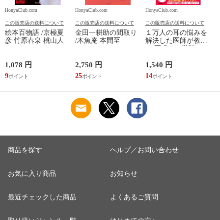
HonyaClub.com
HonyaClub.com
HonyaClub.com
H
この販売店の送料について
この販売店の送料について
この販売店の送料について
絵本百物語 /京極夏
金田一耕助の間取り
１万人の耳の悩みを
彦 竹原春泉 桃山人
/木魚庵 本間至
解決した医師が教え
る 耳鳴りと難聴のリ
セット法 /木村至信
1,078 円
2,750 円
1,540 円
1
9
25
14
9
商品を探す
ヘルプ／お問い合わせ
お気に入り商品
お知らせ
最近チェックした商品
よくあるご質問