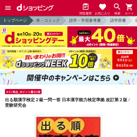
閲覧履歴
お気に入り
検索
カート
トップページ
本・コミック
語学・学習参考書
語学辞書
8/11 時点_ポイント最大2倍
出る順漢字検定２級一問一答 日本漢字能力検定準拠 改訂第２版 /
受験研究会