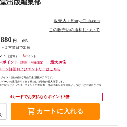
美堂出版編集部
販売店：HonyaClub.com
この販売店の送料について
880
円
（税込）
１～２営業日で出荷
ント
8
（通常）
ンポイント
最大10倍
（期間・用途限定）
ペーン詳細およびエントリーはこちら
ポイント支払を除く商品代金(税抜)の1％です。
ンペーンの適用条件を全て満たした場合の最大倍率です。
適用状況によっては、ポイントの進呈数・付与倍率が最大倍率より少なくなる場合がござ
dカードでお支払ならポイント3倍
shopping_cart
カートに入れる
り