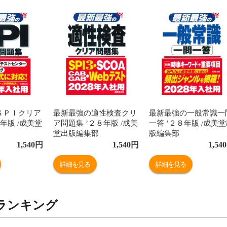
ＳＰＩクリア
最新最強の適性検査クリ
最新最強の一般常識一
年版 /成美堂
ア問題集 ’２８年版 /成美
一答 ’２８年版 /成美
堂出版編集部
版編集部
1,540
円
1,540
円
1,540
詳細を見る
詳細を見る
ランキング