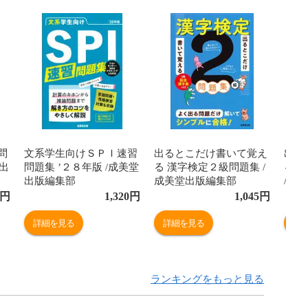
問
文系学生向けＳＰＩ速習
出るとこだけ書いて覚え
出る
堂出
問題集 ’２８年版 /成美堂
る 漢字検定２級問題集 /
る 
出版編集部
成美堂出版編集部
/成
円
1,320
円
1,045
円
詳細を見る
詳細を見る
詳
ランキングをもっと見る