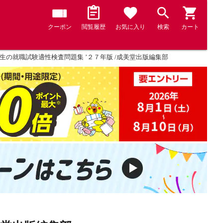
クーポン
閲覧履歴
お気に入り
検索
カート
生の就職試験適性検査問題集 ’２７年版 /成美堂出版編集部