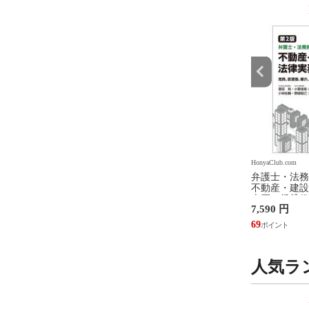
9
10
位
位
.com
HonyaClub.com
HonyaClub.com
ジェンダ ２ /井部俊
看護のアジェンダ /井部俊子
弁護士・法務
不動産・建設
売買、賃貸借
円
2,750 円
7,590 円
設計・監理、
/富田裕 小里
25
69
人気ラ
9
10
位
位