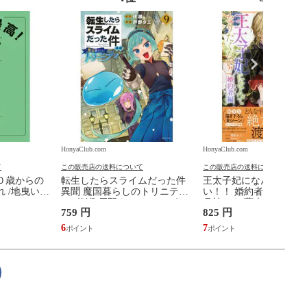
HonyaClub.com
HonyaClub.com
て
この販売店の送料について
この販売店の送料について
０歳からの
転生したらスライムだった件
王太子妃になんてなり
 /地曳いく
異聞 魔国暮らしのトリニティ
い！！ 婚約者編 ２ /鴨
９ /伏瀬 戸野タエ みっつばー
月神サキ 蔦森えん
759 円
825 円
6
7