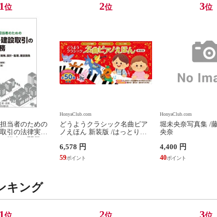
1
2
3
位
位
位
HonyaClub.com
HonyaClub.com
担当者のための
どうようクラシック名曲ピア
堀未央奈写真集 /
取引の法律実務
ノえほん 新装版 /はっとりな
央奈
、媒介、開発、
なみ かいちとおる カワシマミ
6,578 円
4,400 円
建設請負 第２版
ワコ
佳嵩
59
40
ンキング
1
2
3
位
位
位