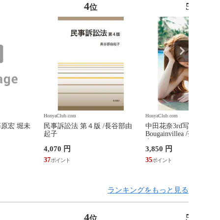
4
5
位
位
HonyaClub.com
HonyaClub.com
藤原宏 堀未
民事訴訟法 第４版 /長谷部由
中田花奈3rd写真集
起子
Bougainvillea /菊地泰
奈
4,070 円
3,850 円
37
35
ランキングをもっと見る
4
5
位
位