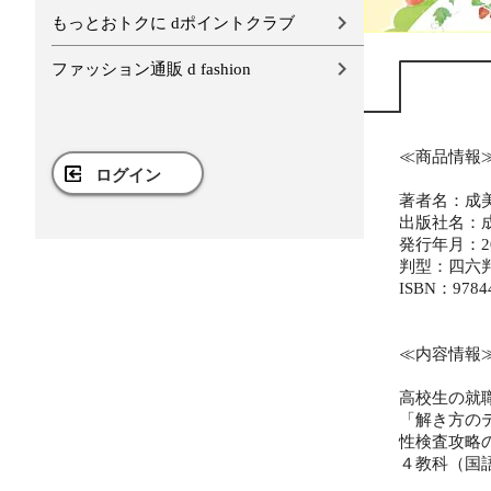
もっとおトクに dポイントクラブ
ファッション通販 d fashion
≪商品情報
ログイン
著者名：成
出版社名：
発行年月：20
判型：四六
ISBN：9784
≪内容情報
高校生の就
「解き方の
性検査攻略
４教科（国