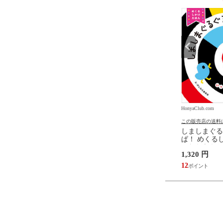
.com
HonyaClub.com
HonyaClub.com
の送料について
この販売店の送料について
この販売店の送料
たらスライムだった件
どうようクラシック名曲ピア
しましまぐる
魔国暮らしのトリニティ
ノえほん 新装版 /はっとりな
ぱ！ めくるし
伏瀬 戸野タエ みっつば
なみ かいちとおる カワシマミ
しわらあきお
6,578 円
1,320 円
ワコ
59
12