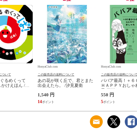
HonyaClub.com
HonyaClub.com
について
この販売店の送料について
この販売店の送料につい
ぐるめくって
あの花が咲く丘で、君とまた
ババア最高！＋６
かけえほん /か
出会えたら。 /汐見夏衛
ＨＡＰＰＹおしゃれ
子 槇村さとる
1,540 円
550 円
14
5