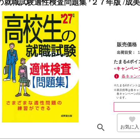
の就職試験適性検査問題集 ’２７年版 /成
販売価格
出荷目安：
たまるdポイ
+キャンペー
各キャン
※たまるdポイントは
※
表示倍率は各キャ
各キャンペーンの
います。
お気に入