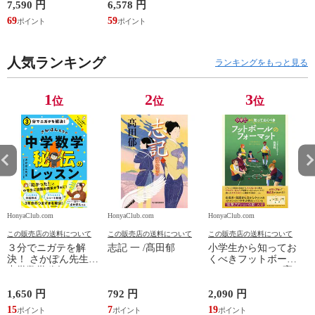
開発、設計・監理、
ワシマミワコ
7,590 円
6,578 円
4
建設請負 第２版 /富
69
59
3
田裕 小里佳嵩
人気ランキング
ランキングをもっと見る
1
2
3
位
位
位
HonyaClub.com
HonyaClub.com
HonyaClub.com
H
この販売店の送料について
この販売店の送料について
この販売店の送料について
３分でニガテを解
志記 一 /髙田郁
小学生から知ってお
決！ さかぽん先生の
くべきフットボール
中学数学秘伝のレッ
のフォーマット /高
スン /さかぽん先生
田純
1,650 円
792 円
2,090 円
8
15
7
19
7