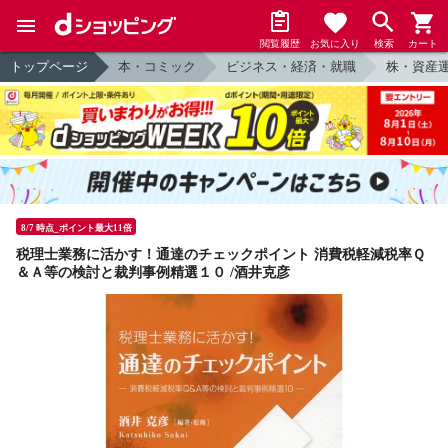
閲覧履歴
お気に入り
検索
カート
トップページ
本・コミック
ビジネス・経済・就職
株・資産
8/7 時点_ポイント最大11倍
税理士業務に活かす！通達のチェックポイント 消費税軽減税率Ｑ
＆Ａ等の検討と裁判事例精選１０ /酒井克彦