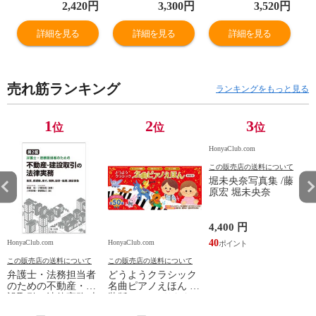
ドブック /酒井克
2,420
円
3,300
円
3,520
円
彦 東京税理士会
業務対策
詳細を見る
詳細を見る
詳細を見る
売れ筋ランキング
ランキングをもっと見る
1
2
3
位
位
位
HonyaClub.com
この販売店の送料について
堀未央奈写真集 /藤
原宏 堀未央奈
4,400 円
40
HonyaClub.com
HonyaClub.com
H
この販売店の送料について
この販売店の送料について
弁護士・法務担当者
どうようクラシック
のための不動産・建
名曲ピアノえほん 新
設取引の法律実務 売
装版 /はっとりなな
買、賃貸借、媒介、
み かいちとおる カ