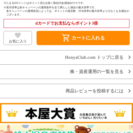
※たまるdポイントはポイント支払を除く商品代金(税抜)の1％です。
※
表示倍率は各キャンペーンの適用条件を全て満たした場合の最大倍率です。
各キャンペーンの適用状況によっては、ポイントの進呈数・付与倍率が最大倍率より少なくなる場合が
ございます。
dカードでお支払ならポイント3倍
shopping_cart
カートに入れる
お気に入り
HonyaClub.com トップに戻る
株・資産運用の一覧を見る
商品レビューを投稿するには