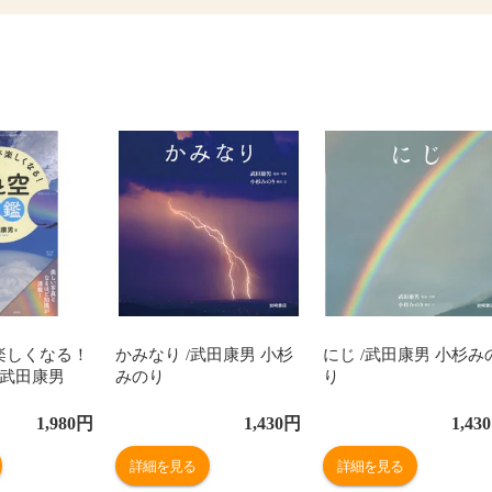
楽しくなる！
かみなり /武田康男 小杉
にじ /武田康男 小杉み
/武田康男
みのり
り
1,980
円
1,430
円
1,430
詳細を見る
詳細を見る