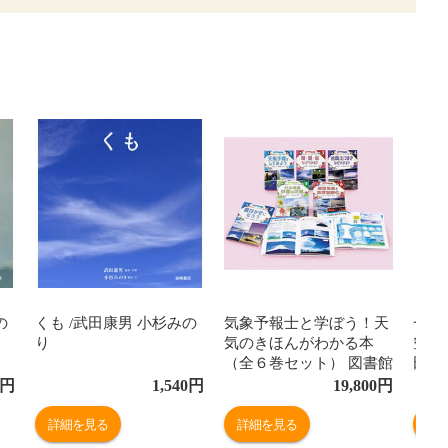
の
くも /武田康男 小杉みの
気象予報士と学ぼう！天
一生
り
気のきほんがわかる本
空の
（全６巻セット） 図書館
田康
用特別堅牢製本図書 /武
円
1,540
円
19,800
円
田康男 菊池真以
詳細を見る
詳細を見る
詳