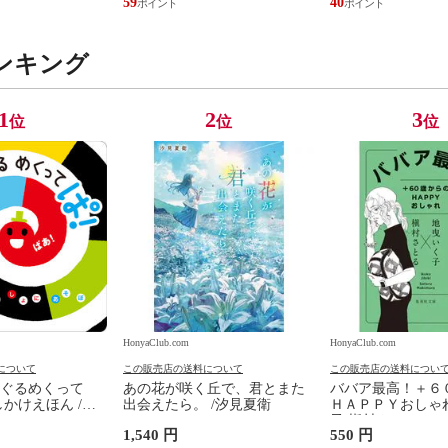
59
40
ンキング
1
2
3
位
位
位
HonyaClub.com
HonyaClub.com
について
この販売店の送料について
この販売店の送料につい
ぐるめくって
あの花が咲く丘で、君とまた
ババア最高！＋６
かけえほん /か
出会えたら。 /汐見夏衛
ＨＡＰＰＹおしゃれ
子 槇村さとる
1,540 円
550 円