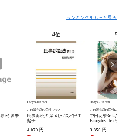
ランキングをもっと見る
4
5
位
位
HonyaClub.com
HonyaClub.com
て
この販売店の送料について
この販売店の送料について
藤原宏 堀未
民事訴訟法 第４版 /長谷部由
中田花奈3rd写真集
起子
Bougainvillea /菊地泰
奈
4,070 円
3,850 円