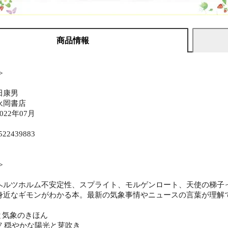
商品情報
≫
田康男
永岡書店
22年07月
522439883
≫
ヘルツホルム不安定性、スプライト、モルゲンロート、天使の梯子
身近なギモンがわかる本。最新の気象事情やニュースの言葉が理解
気と気象のきほん
春の空 穏やかな陽光と芽吹き