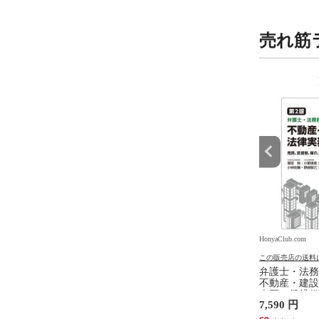
売れ筋
9
10
位
位
.com
HonyaClub.com
HonyaClub.com
の送料について
この販売店の送料について
この販売店の送料
ジェンダ ２ /井部俊
看護のアジェンダ /井部俊子
弁護士・法務
不動産・建設
売買、賃貸借
円
2,750 円
7,590 円
設計・監理、
/富田裕 小里