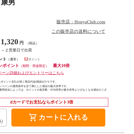
田康男
販売店：HonyaClub.com
この販売店の送料について
1,320
円
（税込）
１～２営業日で出荷
ント
12
（通常）
ンポイント
最大10倍
（期間・用途限定）
ペーン詳細およびエントリーはこちら
ポイント支払を除く商品代金(税抜)の1％です。
ンペーンの適用条件を全て満たした場合の最大倍率です。
適用状況によっては、ポイントの進呈数・付与倍率が最大倍率より少なくなる場合がござ
dカードでお支払ならポイント3倍
shopping_cart
カートに入れる
り