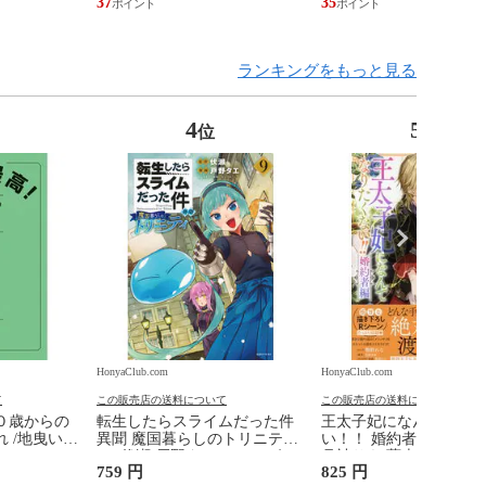
37
35
ランキングをもっと見る
4
5
位
位
HonyaClub.com
HonyaClub.com
て
この販売店の送料について
この販売店の送料について
０歳からの
転生したらスライムだった件
王太子妃になんてなり
 /地曳いく
異聞 魔国暮らしのトリニティ
い！！ 婚約者編 ２ /鴨
９ /伏瀬 戸野タエ みっつばー
月神サキ 蔦森えん
759 円
825 円