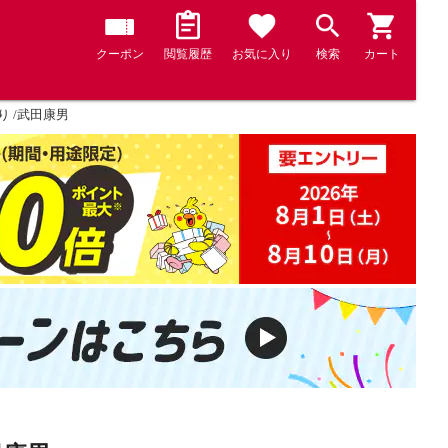
クーポン
閲覧履歴
お気に入り
検索
カート
 /武田康男