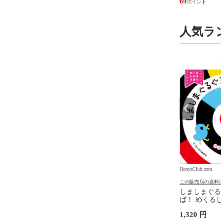
25
69
人気ラ
9
10
位
位
.com
HonyaClub.com
HonyaClub.com
の送料について
この販売店の送料について
この販売店の送料
たらスライムだった件
どうようクラシック名曲ピア
しましまぐる
魔国暮らしのトリニティ
ノえほん 新装版 /はっとりな
ぱ！ めくるし
伏瀬 戸野タエ みっつば
なみ かいちとおる カワシマミ
しわらあきお
6,578 円
1,320 円
ワコ