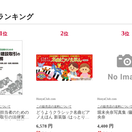
ランキング
1
2
3
位
位
位
HonyaClub.com
HonyaClub.com
について
この販売店の送料について
この販売店の送料につい
担当者のための
どうようクラシック名曲ピア
堀未央奈写真集 /
取引の法律実務
ノえほん 新装版 /はっとりな
央奈
、媒介、開発、
なみ かいちとおる カワシマミ
6,578 円
4,400 円
建設請負 第２版
ワコ
佳嵩