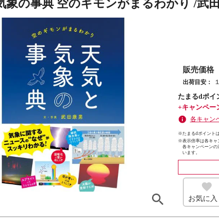
気象の事典 空のギモンがまるわかり /武
販売価格
出荷目安：
たまるdポイ
+キャンペー
各キャン
※たまるdポイントは
※
表示倍率は各キャ
各キャンペーンの
います。
お気に入