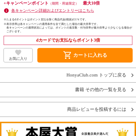
+キャンペーンポイント
最大10倍
（期間・用途限定）
各キャンペーン詳細およびエントリーはこちら
※たまるdポイントはポイント支払を除く商品代金(税抜)の1％です。
※
表示倍率は各キャンペーンの適用条件を全て満たした場合の最大倍率です。
各キャンペーンの適用状況によっては、ポイントの進呈数・付与倍率が最大倍率より少なくなる場合が
ございます。
dカードでお支払ならポイント3倍
shopping_cart
カートに入れる
お気に入り
HonyaClub.com トップに戻る
書籍 その他の一覧を見る
商品レビューを投稿するには