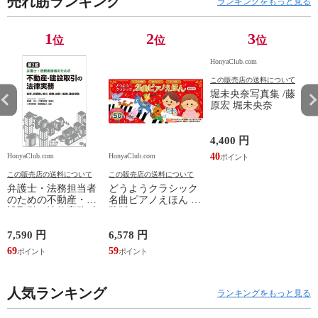
売れ筋ランキング
ランキングをもっと見る
1
2
3
位
位
位
HonyaClub.com
この販売店の送料について
堀未央奈写真集 /藤
原宏 堀未央奈
4,400 円
40
HonyaClub.com
HonyaClub.com
H
この販売店の送料について
この販売店の送料について
弁護士・法務担当者
どうようクラシック
のための不動産・建
名曲ピアノえほん 新
設取引の法律実務 売
装版 /はっとりなな
買、賃貸借、媒介、
み かいちとおる カ
開発、設計・監理、
ワシマミワコ
7,590 円
6,578 円
4
建設請負 第２版 /富
69
59
3
田裕 小里佳嵩
人気ランキング
ランキングをもっと見る