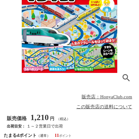
販売店：HonyaClub.com
この販売店の送料について
1,210
販売価格
円
（税込）
１～２営業日で出荷
出荷目安：
たまるdポイント
11
（通常）