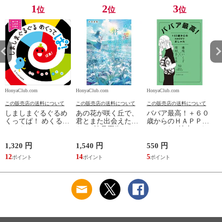
1
2
3
位
位
位
HonyaClub.com
HonyaClub.com
HonyaClub.com
H
この販売店の送料について
この販売店の送料について
この販売店の送料について
しましまぐるぐるめ
あの花が咲く丘で、
ババア最高！＋６０
くってぱ！ めくるし
君とまた出会えた
歳からのＨＡＰＰＹ
かけえほん /かしわ
ら。 /汐見夏衛
おしゃれ /地曳いく
らあきお
子 槇村さとる
1,320 円
1,540 円
550 円
7
12
14
5
6