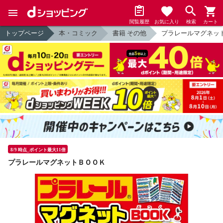
閲覧履歴
お気に入り
検索
カート
トップページ
本・コミック
書籍 その他
プラレールマグネッ
8/9 時点_ポイント最大11倍
プラレールマグネットＢＯＯＫ