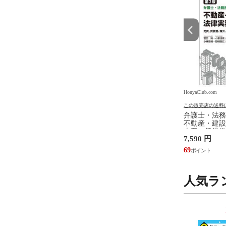
.com
HonyaClub.com
HonyaClub.com
の送料について
この販売店の送料について
この販売店の送料
ジェンダ ２ /井部俊
看護のアジェンダ /井部俊子
弁護士・法務
不動産・建設
売買、賃貸借
円
2,750 円
7,590 円
設計・監理、
/富田裕 小里
25
69
人気ラ
9
10
位
位