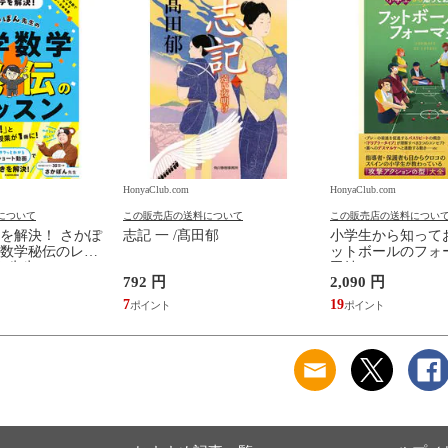
HonyaClub.com
HonyaClub.com
について
この販売店の送料について
この販売店の送料につい
を解決！ さかぽ
志記 一 /髙田郁
小学生から知って
数学秘伝のレッ
ットボールのフォー
ん先生
田純
792 円
2,090 円
7
19