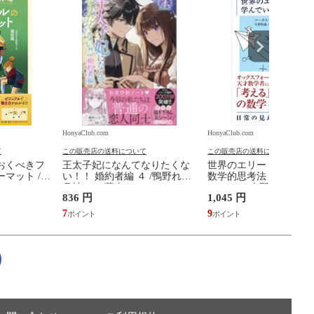
HonyaClub.com
HonyaClub.com
て
この販売店の送料について
この販売店の送料について
おくべきフ
王太子妃になんてなりたくな
世界のエリートが学ん
マット /高
い！！ 婚約者編 ４ /鴨野れな
数学的思考法 /マーカス
月神サキ 蔦森えん
ュ・ソー 大野和基
836 円
1,045 円
7
9