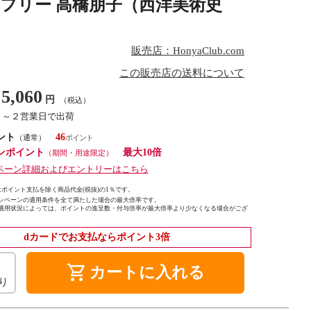
フリー 高橋朋子（西洋美術史
販売店：HonyaClub.com
この販売店の送料について
5,060
円
（税込）
１～２営業日で出荷
ント
46
（通常）
ンポイント
最大10倍
（期間・用途限定）
ペーン詳細およびエントリーはこちら
ポイント支払を除く商品代金(税抜)の1％です。
ンペーンの適用条件を全て満たした場合の最大倍率です。
適用状況によっては、ポイントの進呈数・付与倍率が最大倍率より少なくなる場合がござ
dカードでお支払ならポイント3倍
shopping_cart
カートに入れる
り