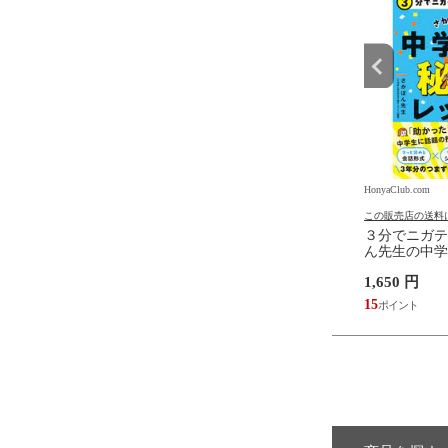
.com
HonyaClub.com
HonyaClub.com
の送料について
この販売店の送料について
この販売店の送料
み小学校 /姫野カオルコ
「みんいく」ハンドブック 小
３分でニガテ
学校 睡眠について知ろう 新版
ん先生の中学
/内村直尚 木田哲生 「みんい
スン /さかぽ
円
1,320 円
1,650 円
く」地域づく
12
15