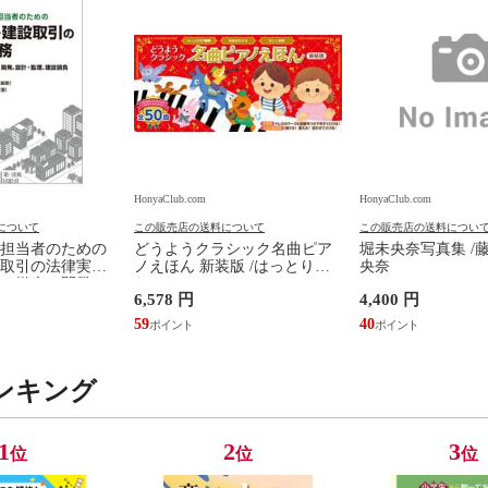
HonyaClub.com
HonyaClub.com
について
この販売店の送料について
この販売店の送料につい
担当者のための
どうようクラシック名曲ピア
堀未央奈写真集 /
取引の法律実務
ノえほん 新装版 /はっとりな
央奈
、媒介、開発、
なみ かいちとおる カワシマミ
6,578 円
4,400 円
建設請負 第２版
ワコ
佳嵩
59
40
ンキング
1
2
3
位
位
位