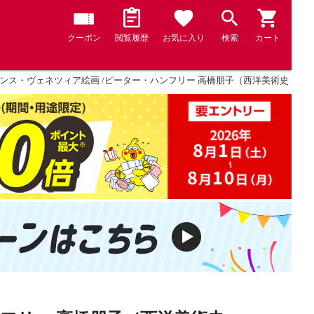
クーポン
閲覧履歴
お気に入り
検索
カート
ンス・ヴェネツィア絵画 /ピーター・ハンフリー 高橋朋子（西洋美術史