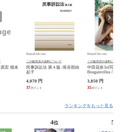
HonyaClub.com
HonyaClub.com
て
この販売店の送料について
この販売店の送料について
藤原宏 堀未
民事訴訟法 第４版 /長谷部由
中田花奈3rd写真集
起子
Bougainvillea /菊地泰
奈
4,070 円
3,850 円
37
35
ランキングをもっと見る
4
5
位
位