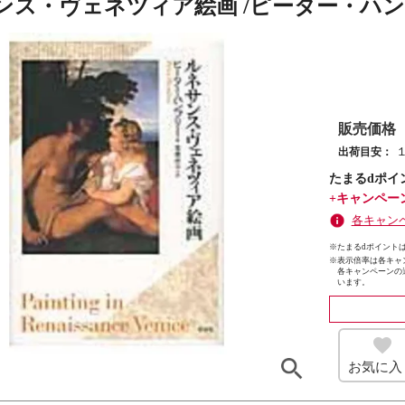
ンス・ヴェネツィア絵画 /ピーター・ハン
販売価格
出荷目安：
たまるdポイ
+キャンペー
各キャン
※たまるdポイントは
※
表示倍率は各キャ
各キャンペーンの
います。
お気に入