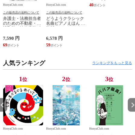
40
HonyaClub.com
HonyaClub.com
H
この販売店の送料について
この販売店の送料について
弁護士・法務担当者
どうようクラシック
のための不動産・建
名曲ピアノえほん 新
設取引の法律実務 売
装版 /はっとりなな
買、賃貸借、媒介、
み かいちとおる カ
開発、設計・監理、
ワシマミワコ
7,590 円
6,578 円
4
建設請負 第２版 /富
69
59
3
田裕 小里佳嵩
人気ランキング
ランキングをもっと見る
1
2
3
位
位
位
HonyaClub.com
HonyaClub.com
HonyaClub.com
H