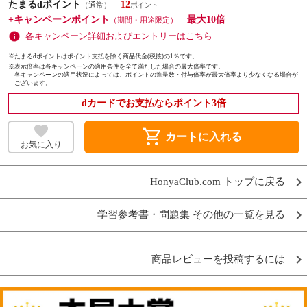
たまるdポイント
12
（通常）
+キャンペーンポイント
最大10倍
（期間・用途限定）
各キャンペーン詳細およびエントリーはこちら
※たまるdポイントはポイント支払を除く商品代金(税抜)の1％です。
※
表示倍率は各キャンペーンの適用条件を全て満たした場合の最大倍率です。
各キャンペーンの適用状況によっては、ポイントの進呈数・付与倍率が最大倍率より少なくなる場合が
ございます。
dカードでお支払ならポイント3倍
shopping_cart
カートに入れる
お気に入り
HonyaClub.com トップに戻る
学習参考書・問題集 その他の一覧を見る
商品レビューを投稿するには