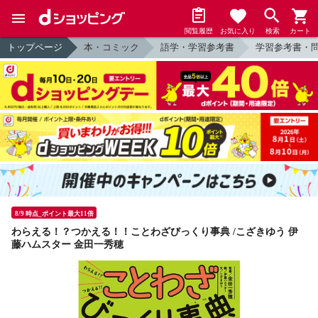
閲覧履歴
お気に入り
検索
カート
トップページ
本・コミック
語学・学習参考書
学習参考書・
8/9 時点_ポイント最大11倍
わらえる！？つかえる！！ことわざびっくり事典 /こざきゆう 伊
藤ハムスター 金田一秀穂