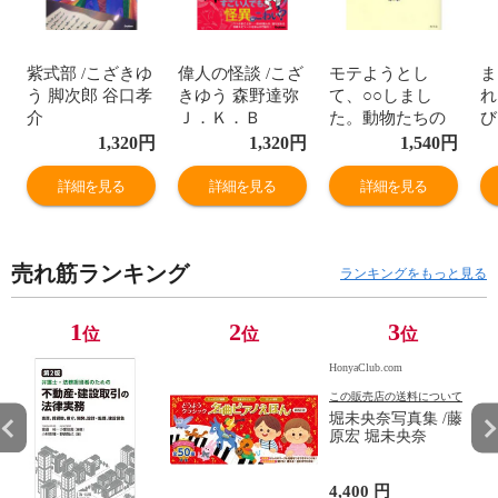
紫式部 /こざきゆ
偉人の怪談 /こざ
モテようとし
ま
う 脚次郎 谷口孝
きゆう 森野達弥
て、○○しまし
れ
介
Ｊ．Ｋ．Ｂ
た。動物たちの
び
奇妙な求愛図鑑 /
ざ
1,320
円
1,320
円
1,540
円
こざきゆう 今泉
ジ
忠明
詳細を見る
詳細を見る
詳細を見る
売れ筋ランキング
ランキングをもっと見る
1
2
3
位
位
位
HonyaClub.com
この販売店の送料について
堀未央奈写真集 /藤
原宏 堀未央奈
4,400 円