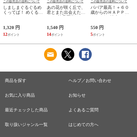
この販売店の送料について
この販売店の送料について
この販売店の送料について
しましまぐるぐるめ
あの花が咲く丘で、
ババア最高！＋６０
くってぱ！ めくるし
君とまた出会えた
歳からのＨＡＰＰＹ
かけえほん /かしわ
ら。 /汐見夏衛
おしゃれ /地曳いく
らあきお
子 槇村さとる
1,320 円
1,540 円
550 円
7
12
14
5
6
商品を探す
ヘルプ／お問い合わせ
お気に入り商品
お知らせ
最近チェックした商品
よくあるご質問
取り扱いジャンル一覧
はじめての方へ