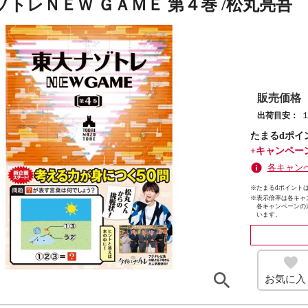
ゾトレＮＥＷ ＧＡＭＥ 第４巻 /松丸亮吾
販売価格
出荷目安：
たまるdポイ
+キャンペー
各キャン
※たまるdポイントは
※
表示倍率は各キャ
各キャンペーンの
います。
お気に入