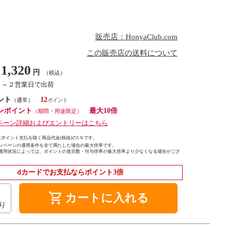
販売店：HonyaClub.com
この販売店の送料について
1,320
円
（税込）
１～２営業日で出荷
ント
12
（通常）
ンポイント
最大10倍
（期間・用途限定）
ペーン詳細およびエントリーはこちら
ポイント支払を除く商品代金(税抜)の1％です。
ンペーンの適用条件を全て満たした場合の最大倍率です。
適用状況によっては、ポイントの進呈数・付与倍率が最大倍率より少なくなる場合がござ
dカードでお支払ならポイント3倍
shopping_cart
カートに入れる
り