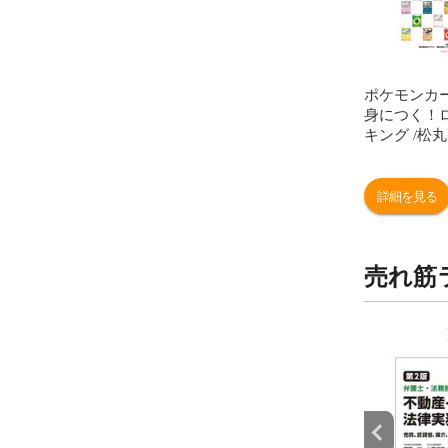
ポケモンカ
身につく！
キング /松
詳細を見る
売れ筋
9
10
位
位