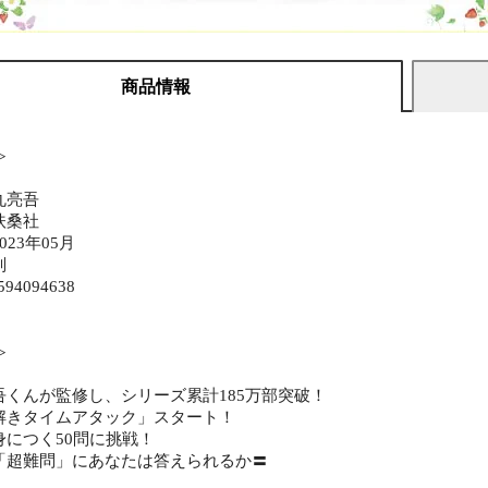
商品情報
≫
丸亮吾
扶桑社
23年05月
判
594094638
≫
吾くんが監修し、シリーズ累計185万部突破！
解きタイムアタック」スタート！
身につく50問に挑戦！
「超難問」にあなたは答えられるか〓