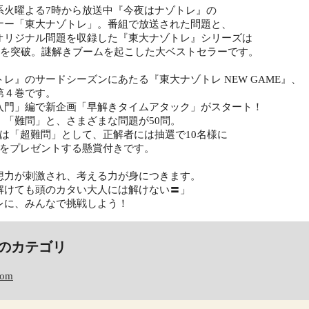
系火曜よる7時から放送中『今夜はナゾトレ』の
ナー「東大ナゾトレ」。番組で放送された問題と、
オリジナル問題を収録した『東大ナゾトレ』シリーズは
万部を突破。謎解きブームを起こした大ベストセラーです。
レ』のサードシーズンにあたる『東大ナゾトレ NEW GAME』、
第４巻です。
入門」編で新企画「早解きタイムアタック」がスタート！
」「難問」と、さまざまな問題が50問。
問は「超難問」として、正解者には抽選で10名様に
分をプレゼントする懸賞付きです。
想力が刺激され、考える力が身につきます。
解けても頭のカタい大人には解けない〓」
レに、みんなで挑戦しよう！
のカテゴリ
com