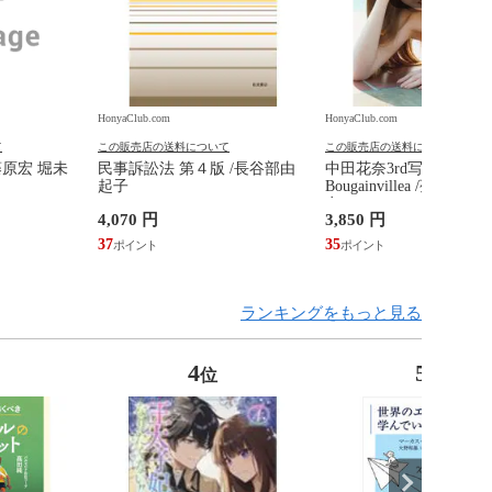
HonyaClub.com
HonyaClub.com
て
この販売店の送料について
この販売店の送料について
藤原宏 堀未
民事訴訟法 第４版 /長谷部由
中田花奈3rd写真集
起子
Bougainvillea /菊地泰
奈
4,070 円
3,850 円
37
35
ランキングをもっと見る
4
5
位
位