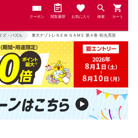
クーポン
閲覧履歴
お気に入り
検索
カート
イズ・パズル
東大ナゾトレＮＥＷ ＧＡＭＥ 第４巻 /松丸亮吾