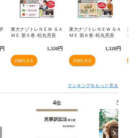
学
東大ナゾトレＮＥＷ ＧＡ
東大ナゾトレＮＥＷ ＧＡ
東大
ＭＥ 第５巻 /松丸亮吾
ＭＥ 第６巻 /松丸亮吾
ＭＥ
円
1,320
円
1,320
円
詳細を見る
詳細を見る
詳
ランキングをもっと見る
4
5
位
位