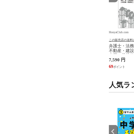
.com
HonyaClub.com
HonyaClub.com
の送料について
この販売店の送料について
この販売店の送料
ジェンダ ２ /井部俊
看護のアジェンダ /井部俊子
弁護士・法務
不動産・建設
売買、賃貸借
円
2,750 円
7,590 円
設計・監理、
/富田裕 小里
25
69
人気ラ
9
10
位
位