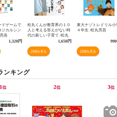
ードゲームで
松丸くんが教育界の１０
東大ナゾトレドリル小
ロジカルシン
人と考える答えがない時
４年生 /松丸亮吾
丸亮吾
代の新しい子育て /松丸
亮吾
1,320
円
1,650
円
990
詳細を見る
詳細を見る
ランキング
1
2
3
位
位
位