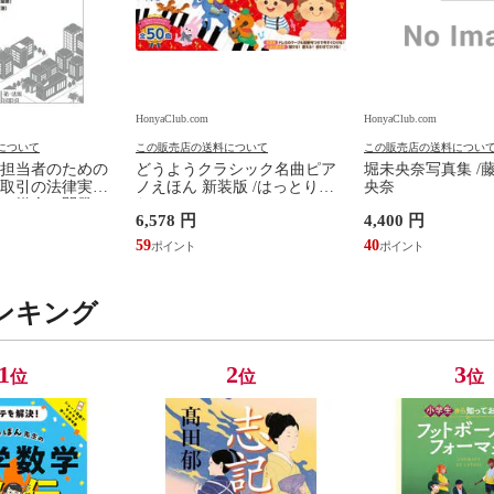
HonyaClub.com
HonyaClub.com
について
この販売店の送料について
この販売店の送料につい
担当者のための
どうようクラシック名曲ピア
堀未央奈写真集 /
取引の法律実務
ノえほん 新装版 /はっとりな
央奈
、媒介、開発、
なみ かいちとおる カワシマミ
6,578 円
4,400 円
建設請負 第２版
ワコ
佳嵩
59
40
ンキング
1
2
3
位
位
位