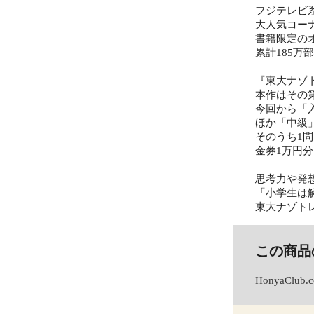
フジテレビ
大人気コー
書籍限定の
累計185
『東大ナゾト
本作はその
今回から「
ほか「中級
そのうち1
金券1万円
思考力や発
「小学生は
東大ナゾト
この商品
HonyaClub.