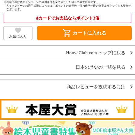
※
表示倍率は各キャンペーンの適用条件を全て満たした場合の最大倍率です。
各キャンペーンの適用状況によっては、ポイントの進呈数・付与倍率が最大倍率より少なくなる場合が
ございます。
dカードでお支払ならポイント3倍
shopping_cart
カートに入れる
お気に入り
HonyaClub.com トップに戻る
日本の歴史の一覧を見る
商品レビューを投稿するには