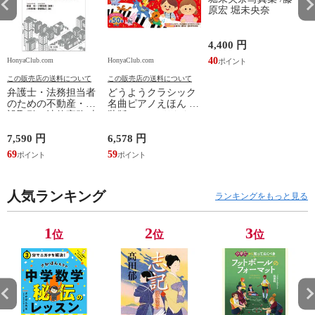
原宏 堀未央奈
4,400 円
40
HonyaClub.com
HonyaClub.com
H
この販売店の送料について
この販売店の送料について
弁護士・法務担当者
どうようクラシック
のための不動産・建
名曲ピアノえほん 新
設取引の法律実務 売
装版 /はっとりなな
買、賃貸借、媒介、
み かいちとおる カ
開発、設計・監理、
ワシマミワコ
7,590 円
6,578 円
4
建設請負 第２版 /富
69
59
3
田裕 小里佳嵩
人気ランキング
ランキングをもっと見る
1
2
3
位
位
位