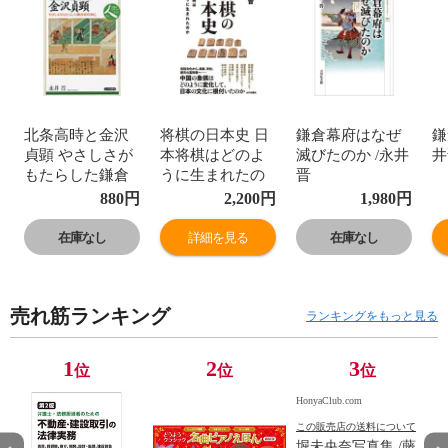
北条高時と金沢
将棋の日本史 日
鎌倉幕府はなぜ
鎌
貞顕 やさしさが
本将棋はどのよ
滅びたのか /永井
井
もたらした鎌倉
うに生まれたの
晋
幕府滅亡 /永井晋
か /永井晋
880
円
2,200
円
1,980
円
在庫なし
詳細を見る
在庫なし
売れ筋ランキング
ランキングをもっと見る
1
2
3
位
位
位
HonyaClub.com
この販売店の送料について
堀未央奈写真集 /藤