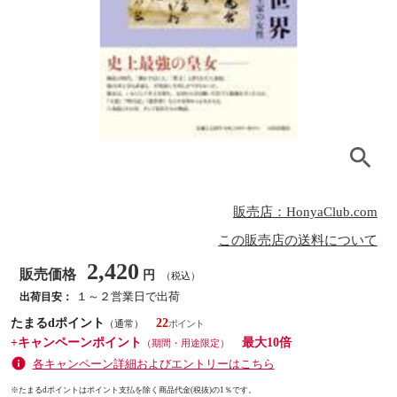
販売店：HonyaClub.com
この販売店の送料について
2,420
販売価格
円
（税込）
１～２営業日で出荷
出荷目安：
たまるdポイント
22
（通常）
+キャンペーンポイント
最大10倍
（期間・用途限定）
各キャンペーン詳細およびエントリーはこちら
※たまるdポイントはポイント支払を除く商品代金(税抜)の1％です。