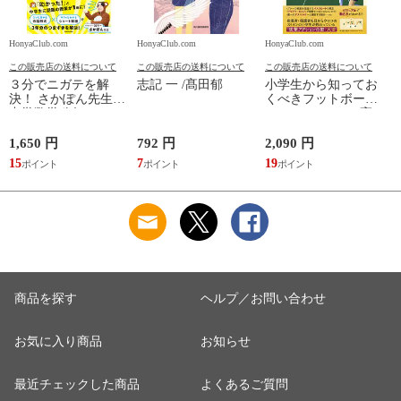
HonyaClub.com
HonyaClub.com
HonyaClub.com
H
この販売店の送料について
この販売店の送料について
この販売店の送料について
３分でニガテを解
志記 一 /髙田郁
小学生から知ってお
決！ さかぽん先生の
くべきフットボール
中学数学秘伝のレッ
のフォーマット /高
スン /さかぽん先生
田純
1,650 円
792 円
2,090 円
8
15
7
19
7
商品を探す
ヘルプ／お問い合わせ
お気に入り商品
お知らせ
最近チェックした商品
よくあるご質問