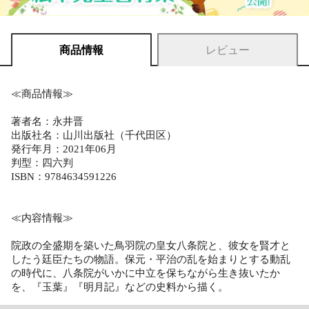
商品情報
レビュー
≪商品情報≫
著者名：永井晋
出版社名：山川出版社（千代田区）
発行年月：2021年06月
判型：四六判
ISBN：9784634591226
≪内容情報≫
院政の全盛期を築いた鳥羽院の皇女八条院と、彼女を賢才と
したう廷臣たちの物語。保元・平治の乱を始まりとする動乱
の時代に、八条院がいかに中立を保ちながら生き抜いたか
を、『玉葉』『明月記』などの史料から描く。