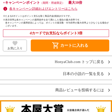
+キャンペーンポイント
最大10倍
（期間・用途限定）
各キャンペーン詳細およびエントリーはこちら
※たまるdポイントはポイント支払を除く商品代金(税抜)の1％です。
※
表示倍率は各キャンペーンの適用条件を全て満たした場合の最大倍率です。
各キャンペーンの適用状況によっては、ポイントの進呈数・付与倍率が最大倍率より少なくなる場合が
ございます。
dカードでお支払ならポイント3倍
shopping_cart
カートに入れる
お気に入り
HonyaClub.com トップに戻る
日本の小説の一覧を見る
商品レビューを投稿するには