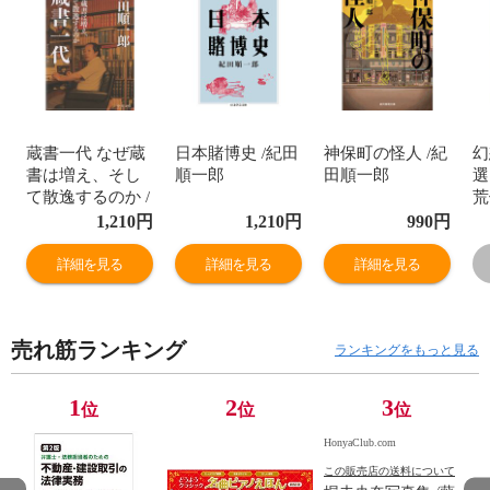
蔵書一代 なぜ蔵
日本賭博史 /紀田
神保町の怪人 /紀
幻
書は増え、そし
順一郎
田順一郎
選
て散逸するのか /
荒
紀田順一郎
1,210
円
1,210
円
990
円
詳細を見る
詳細を見る
詳細を見る
売れ筋ランキング
ランキングをもっと見る
1
2
3
位
位
位
HonyaClub.com
この販売店の送料について