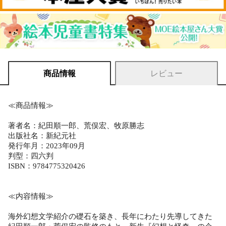
商品情報
レビュー
≪商品情報≫
著者名：紀田順一郎、荒俣宏、牧原勝志
出版社名：新紀元社
発行年月：2023年09月
判型：四六判
ISBN：9784775320426
≪内容情報≫
海外幻想文学紹介の礎石を築き、長年にわたり先導してきた