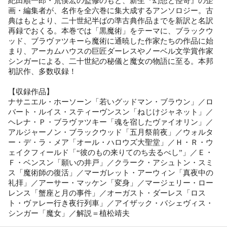
紀田順一郎・荒俣宏の監修のもと、新生『幻想と怪奇』の企
画・編集者が、名作を全六巻に集大成するアンソロジー。古
典はもとより、二十世紀半ばの準古典作品までを新訳と名訳
再録でおくる。本巻では「黒魔術」をテーマに、ブラックウ
ッド、ブラヴァツキーら魔術に通暁した作家たちの作品に始
まり、アーカムハウスの巨匠ダーレスやノーベル文学賞作家
シンガーによる、二十世紀の秘儀と魔女の物語に至る。本邦
初訳作、多数収録！
【収録作品】
ナサニエル・ホーソーン「若いグッドマン・ブラウン」／ロ
バート・ルイス・スティーヴンスン「ねじけジャネット」／
ヘレナ・Ｐ・ブラヴァツキー「魂を宿したヴァイオリン」／
アルジャーノン・ブラックウッド「五月祭前夜」／ウォルタ
ー・デ・ラ・メア「オール・ハロウズ大聖堂」／Ｈ・Ｒ・ウ
ェイクフィールド「“彼のもの来りてのち去るべし”」／Ｅ・
Ｆ・ベンスン「願いの井戸」／クラーク・アシュトン・スミ
ス「魔術師の復活」／マーガレット・アーウィン「真夜中の
礼拝」／アーサー・マッケン「変身」／マージェリー・ロー
レンス「蟹座と月の事件」／オーガスト・ダーレス「ロス
ト・ヴァレー行き夜行列車」／アイザック・バシェヴィス・
シンガー「魔女」／解説＝植松靖夫