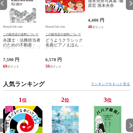
堀未央奈写真集 /藤
原宏 堀未央奈
4,400 円
40
HonyaClub.com
HonyaClub.com
H
この販売店の送料について
この販売店の送料について
弁護士・法務担当者
どうようクラシック
のための不動産・建
名曲ピアノえほん 新
設取引の法律実務 売
装版 /はっとりなな
買、賃貸借、媒介、
み かいちとおる カ
開発、設計・監理、
ワシマミワコ
7,590 円
6,578 円
4
建設請負 第２版 /富
69
59
3
田裕 小里佳嵩
人気ランキング
ランキングをもっと見る
1
2
3
位
位
位