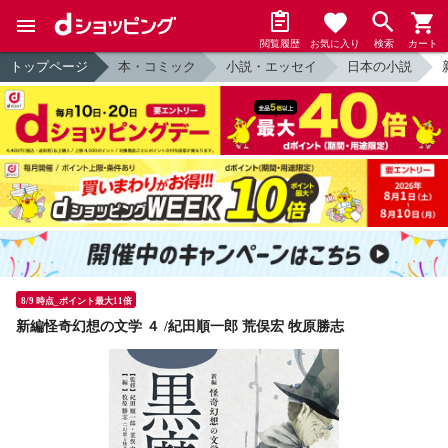
閲覧履歴
お気に入り
検索
カート
トップページ
本・コミック
小説・エッセイ
日本の小説
8/9 時点_ポイント最大11倍
新編怪奇幻想の文学 ４ /紀田順一郎 荒俣宏 牧原勝志