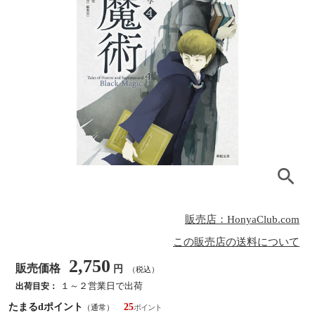
販売店：HonyaClub.com
この販売店の送料について
2,750
販売価格
円
（税込）
１～２営業日で出荷
出荷目安：
たまるdポイント
25
（通常）