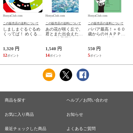
HonyaClub.com
HonyaClub.com
HonyaClub.com
H
この販売店の送料について
この販売店の送料について
この販売店の送料について
しましまぐるぐるめ
あの花が咲く丘で、
ババア最高！＋６０
くってぱ！ めくるし
君とまた出会えた
歳からのＨＡＰＰＹ
かけえほん /かしわ
ら。 /汐見夏衛
おしゃれ /地曳いく
らあきお
子 槇村さとる
1,320 円
1,540 円
550 円
7
12
14
5
6
商品を探す
ヘルプ／お問い合わせ
お気に入り商品
お知らせ
最近チェックした商品
よくあるご質問