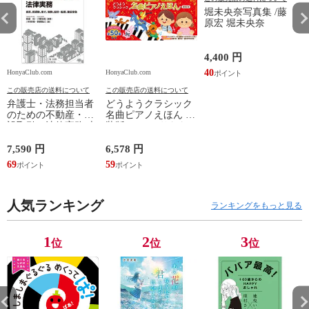
堀未央奈写真集 /藤
原宏 堀未央奈
4,400 円
40
HonyaClub.com
HonyaClub.com
H
この販売店の送料について
この販売店の送料について
弁護士・法務担当者
どうようクラシック
のための不動産・建
名曲ピアノえほん 新
設取引の法律実務 売
装版 /はっとりなな
買、賃貸借、媒介、
み かいちとおる カ
開発、設計・監理、
ワシマミワコ
7,590 円
6,578 円
4
建設請負 第２版 /富
69
59
3
田裕 小里佳嵩
人気ランキング
ランキングをもっと見る
1
2
3
位
位
位