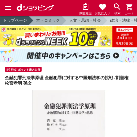
閲覧履歴
お気に入り
検索
カート
トップページ
本・コミック
人文・思想・社会
政治・法律・
8/7 時点_ポイント最大11倍
金融犯罪刑法学原理 金融犯罪に対する中国刑法学の挑戦 /劉憲権
松宮孝明 孫文