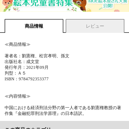
商品情報
レビュー
≪商品情報≫
著者名：劉憲権、松宮孝明、孫文
出版社名：成文堂
発行年月：2021年09月
判型：Ａ５
ISBN：9784792353377
≪内容情報≫
中国における経済刑法分野の第一人者である劉憲権教授の著
作集『金融犯罪刑法学原理』の日本語訳。