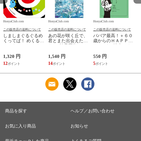
HonyaClub.com
HonyaClub.com
HonyaClub.com
H
この販売店の送料について
この販売店の送料について
この販売店の送料について
しましまぐるぐるめ
あの花が咲く丘で、
ババア最高！＋６０
くってぱ！ めくるし
君とまた出会えた
歳からのＨＡＰＰＹ
かけえほん /かしわ
ら。 /汐見夏衛
おしゃれ /地曳いく
らあきお
子 槇村さとる
1,320 円
1,540 円
550 円
7
12
14
5
6
商品を探す
ヘルプ／お問い合わせ
お気に入り商品
お知らせ