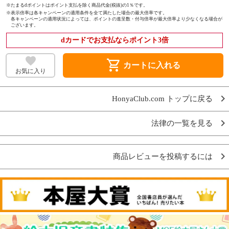
※たまるdポイントはポイント支払を除く商品代金(税抜)の1％です。
※
表示倍率は各キャンペーンの適用条件を全て満たした場合の最大倍率です。
各キャンペーンの適用状況によっては、ポイントの進呈数・付与倍率が最大倍率より少なくなる場合が
ございます。
dカードでお支払ならポイント3倍
shopping_cart
カートに入れる
お気に入り
HonyaClub.com トップに戻る
法律の一覧を見る
商品レビューを投稿するには