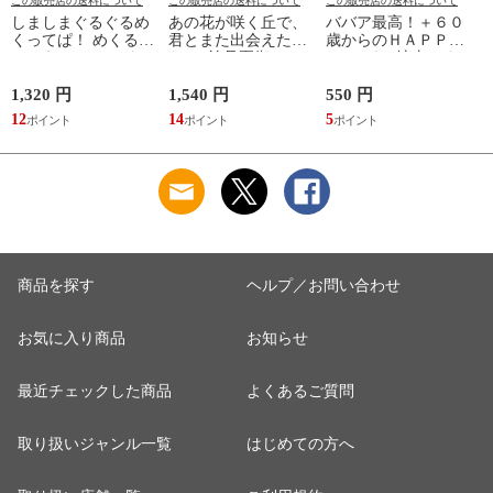
この販売店の送料について
この販売店の送料について
この販売店の送料について
しましまぐるぐるめ
あの花が咲く丘で、
ババア最高！＋６０
くってぱ！ めくるし
君とまた出会えた
歳からのＨＡＰＰＹ
かけえほん /かしわ
ら。 /汐見夏衛
おしゃれ /地曳いく
らあきお
子 槇村さとる
1,320 円
1,540 円
550 円
7
12
14
5
6
商品を探す
ヘルプ／お問い合わせ
お気に入り商品
お知らせ
最近チェックした商品
よくあるご質問
取り扱いジャンル一覧
はじめての方へ