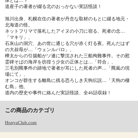
体とは…？
道産子の著者が綴る北のおっかない実話怪談！
旭川出身、札幌在住の著者が丹念な取材のもとに綴る地元・
北海道の怪。
ネットフリマで落札したアイヌの小刀に宿る、死者の念…
「マキリ」、
石灰山の洞穴、あの世に通じる穴が赤く灯る夜。死んだはず
の大叔母が…「ウェンルパロ」、
樺太からの引揚船がソ連に撃沈された三船殉難事件。その慰
霊碑そばの海岸を彷徨う少女の正体とは…「符合」、
三毛別羆事件の跡地で著者が耳にした死者の声…「羆嵐の現
場にて」、
オンコが群生する離島に残る恐ろしき天狗伝説…「天狗の棲
む島」他、
道内の歴史や事件に絡んだ実話怪談、全46話収録！
この商品のカテゴリ
HonyaClub.com