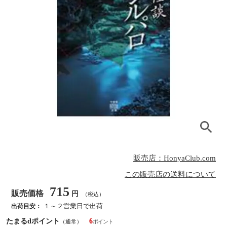
販売店：HonyaClub.com
この販売店の送料について
715
販売価格
円
（税込）
１～２営業日で出荷
出荷目安：
たまるdポイント
6
（通常）