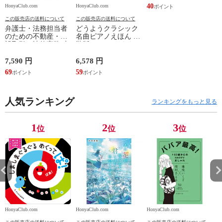
40
HonyaClub.com
HonyaClub.com
H
この販売店の送料について
この販売店の送料について
弁護士・法務担当者
どうようクラシック
のための不動産・建
名曲ピアノえほん 新
設取引の法律実務 売
装版 /はっとりなな
買、賃貸借、媒介、
み かいちとおる カ
開発、設計・監理、
ワシマミワコ
7,590 円
6,578 円
4
建設請負 第２版 /富
69
59
3
田裕 小里佳嵩
人気ランキング
ランキングをもっと見る
1
2
3
位
位
位
HonyaClub.com
HonyaClub.com
HonyaClub.com
H