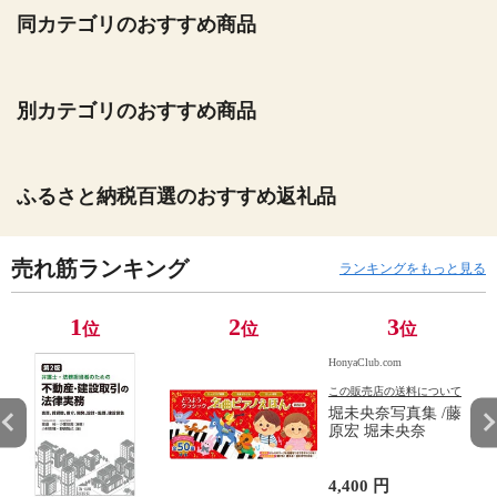
同カテゴリのおすすめ商品
別カテゴリのおすすめ商品
ふるさと納税百選のおすすめ返礼品
売れ筋ランキング
ランキングをもっと見る
1
2
3
位
位
位
HonyaClub.com
この販売店の送料について
堀未央奈写真集 /藤
原宏 堀未央奈
4,400 円