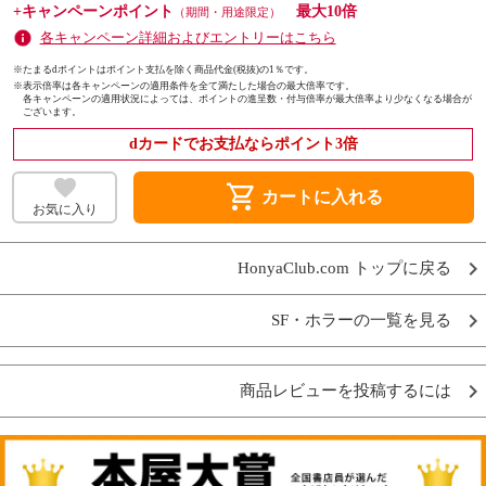
+キャンペーンポイント
最大10倍
（期間・用途限定）
各キャンペーン詳細およびエントリーはこちら
※たまるdポイントはポイント支払を除く商品代金(税抜)の1％です。
※
表示倍率は各キャンペーンの適用条件を全て満たした場合の最大倍率です。
各キャンペーンの適用状況によっては、ポイントの進呈数・付与倍率が最大倍率より少なくなる場合が
ございます。
dカードでお支払ならポイント3倍
shopping_cart
カートに入れる
お気に入り
HonyaClub.com トップに戻る
SF・ホラーの一覧を見る
商品レビューを投稿するには