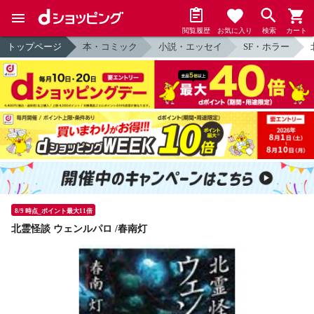
閲覧履歴
お気に入り
検索
カート
トップページ
本・コミック
小説・エッセイ
SF・ホラー
8/9 時点_ポイント最大11倍
北霊怪談 ウェンルパロ /春南灯