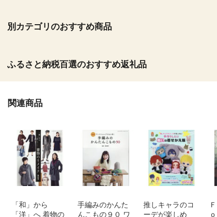
別カテゴリのおすすめ商品
ふるさと納税百選のおすすめ返礼品
関連商品
「和」から
手編みのかんた
推しキャラのコ
Ｆ
「洋」へ 着物の
んこもの９０ ワ
ーデが楽しめ
ｏ