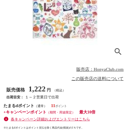
販売店：HonyaClub.com
この販売店の送料について
1,222
販売価格
円
（税込）
１～２営業日で出荷
出荷目安：
たまるdポイント
11
（通常）
+キャンペーンポイント
最大10倍
（期間・用途限定）
各キャンペーン詳細およびエントリーはこちら
※たまるdポイントはポイント支払を除く商品代金(税抜)の1％です。