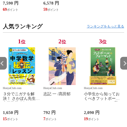
開発、設計・監理、
ワシマミワコ
7,590 円
6,578 円
4
建設請負 第２版 /富
69
59
3
田裕 小里佳嵩
人気ランキング
ランキングをもっと見る
1
2
3
位
位
位
HonyaClub.com
HonyaClub.com
HonyaClub.com
H
３分でニガテを解
志記 一 /髙田郁
小学生から知ってお
決！ さかぽん先生の
くべきフットボール
中学数学秘伝のレッ
のフォーマット /高
スン /さかぽん先生
田純
1,650 円
792 円
2,090 円
8
15
7
19
7