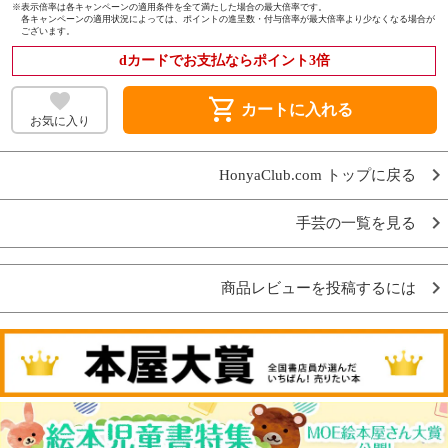
※
表示倍率は各キャンペーンの適用条件を全て満たした場合の最大倍率です。
各キャンペーンの適用状況によっては、ポイントの進呈数・付与倍率が最大倍率より少なくなる場合が
ございます。
dカードでお支払ならポイント3倍
shopping_cart
カートに入れる
お気に入り
HonyaClub.com トップに戻る
手芸の一覧を見る
商品レビューを投稿するには