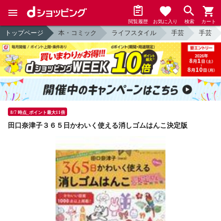
閲覧履歴
お気に入り
検索
カート
トップページ
本・コミック
ライフスタイル
手芸
手芸
8/7 時点_ポイント最大11倍
田口奈津子３６５日かわいく使える消しゴムはんこ決定版