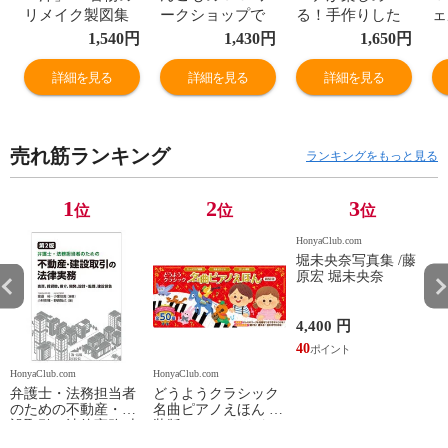
リメイク製図集
ークショップで
る！手作りした
ェ
も人気！ 改訂版
いぬいの着せか
界
1,540
円
1,430
円
1,650
円
/岡本啓子
え服
ｉ
詳細を見る
詳細を見る
詳細を見る
売れ筋ランキング
ランキングをもっと見る
1
2
3
位
位
位
HonyaClub.com
堀未央奈写真集 /藤
原宏 堀未央奈
4,400 円
40
HonyaClub.com
HonyaClub.com
H
弁護士・法務担当者
どうようクラシック
のための不動産・建
名曲ピアノえほん 新
設取引の法律実務 売
装版 /はっとりなな
買、賃貸借、媒介、
み かいちとおる カ