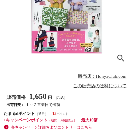
販売店：HonyaClub.com
この販売店の送料について
1,650
販売価格
円
（税込）
１～２営業日で出荷
出荷目安：
たまるdポイント
15
（通常）
+キャンペーンポイント
最大10倍
（期間・用途限定）
各キャンペーン詳細およびエントリーはこちら