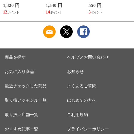
らあきお
子 槇村さとる
1,320 円
1,540 円
550 円
7
12
14
5
6
商品を探す
ヘルプ／お問い合わせ
お気に入り商品
お知らせ
最近チェックした商品
よくあるご質問
取り扱いジャンル一覧
はじめての方へ
取り扱い店舗一覧
ご利用規約
おすすめ記事一覧
プライバシーポリシー