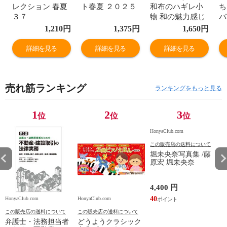
レクション 春夏
ト春夏 ２０２５
和布のハギレ小
ち
３７
物 和の魅力感じ
バ
る１１４点！ 改
季
1,210
円
1,375
円
1,650
円
訂版
詳細を見る
詳細を見る
詳細を見る
売れ筋ランキング
ランキングをもっと見る
1
2
3
位
位
位
HonyaClub.com
この販売店の送料について
堀未央奈写真集 /藤
原宏 堀未央奈
4,400 円
40
HonyaClub.com
HonyaClub.com
H
この販売店の送料について
この販売店の送料について
弁護士・法務担当者
どうようクラシック