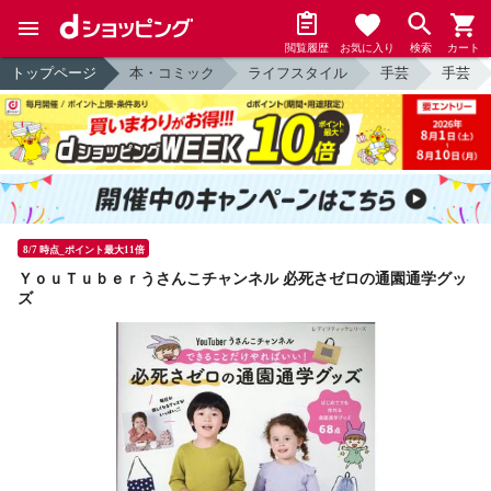
閲覧履歴
お気に入り
検索
カート
トップページ
本・コミック
ライフスタイル
手芸
手芸
8/7 時点_ポイント最大11倍
ＹｏｕＴｕｂｅｒうさんこチャンネル 必死さゼロの通園通学グッ
ズ