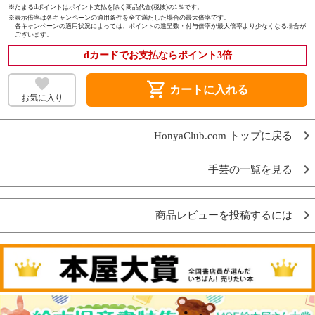
※たまるdポイントはポイント支払を除く商品代金(税抜)の1％です。
※
表示倍率は各キャンペーンの適用条件を全て満たした場合の最大倍率です。
各キャンペーンの適用状況によっては、ポイントの進呈数・付与倍率が最大倍率より少なくなる場合が
ございます。
dカードでお支払ならポイント3倍
shopping_cart
カートに入れる
お気に入り
HonyaClub.com トップに戻る
手芸の一覧を見る
商品レビューを投稿するには