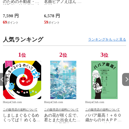
のための不動産・建
名曲ピアノえほん 新
設取引の法律実務 売
装版 /はっとりなな
買、賃貸借、媒介、
み かいちとおる カ
開発、設計・監理、
ワシマミワコ
7,590 円
6,578 円
4
建設請負 第２版 /富
69
59
3
田裕 小里佳嵩
人気ランキング
ランキングをもっと見る
1
2
3
位
位
位
HonyaClub.com
HonyaClub.com
HonyaClub.com
H
この販売店の送料について
この販売店の送料について
この販売店の送料について
しましまぐるぐるめ
あの花が咲く丘で、
ババア最高！＋６０
くってぱ！ めくるし
君とまた出会えた
歳からのＨＡＰＰＹ
かけえほん /かしわ
ら。 /汐見夏衛
おしゃれ /地曳いく