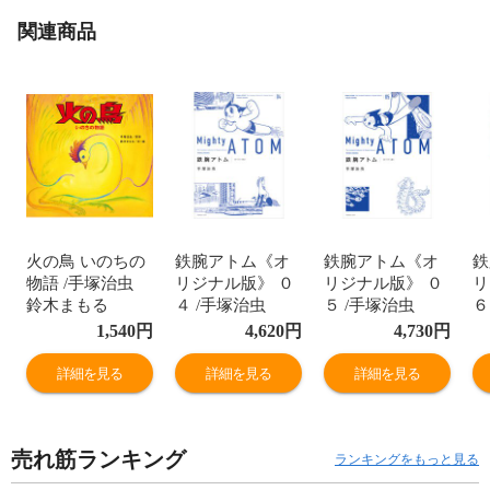
関連商品
火の鳥 いのちの
鉄腕アトム《オ
鉄腕アトム《オ
鉄
物語 /手塚治虫
リジナル版》 ０
リジナル版》 ０
リ
鈴木まもる
４ /手塚治虫
５ /手塚治虫
６
1,540
円
4,620
円
4,730
円
詳細を見る
詳細を見る
詳細を見る
売れ筋ランキング
ランキングをもっと見る