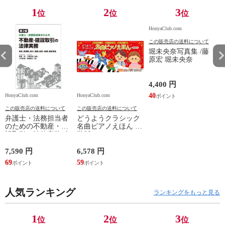
1
2
3
位
位
位
HonyaClub.com
この販売店の送料について
堀未央奈写真集 /藤
原宏 堀未央奈
4,400 円
40
HonyaClub.com
HonyaClub.com
H
この販売店の送料について
この販売店の送料について
弁護士・法務担当者
どうようクラシック
のための不動産・建
名曲ピアノえほん 新
設取引の法律実務 売
装版 /はっとりなな
買、賃貸借、媒介、
み かいちとおる カ
開発、設計・監理、
ワシマミワコ
7,590 円
6,578 円
4
建設請負 第２版 /富
69
59
3
田裕 小里佳嵩
人気ランキング
ランキングをもっと見る
1
2
3
位
位
位