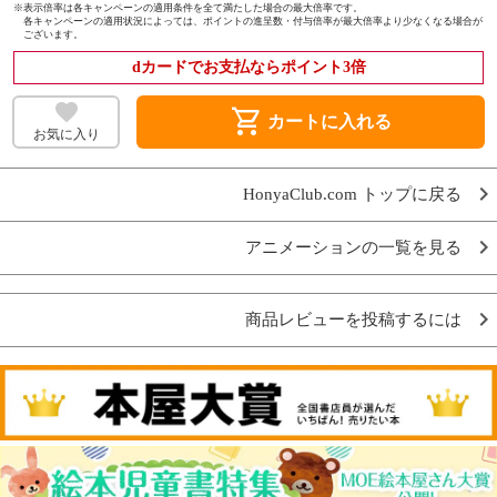
※
表示倍率は各キャンペーンの適用条件を全て満たした場合の最大倍率です。
各キャンペーンの適用状況によっては、ポイントの進呈数・付与倍率が最大倍率より少なくなる場合が
ございます。
dカードでお支払ならポイント3倍
shopping_cart
カートに入れる
お気に入り
HonyaClub.com トップに戻る
アニメーションの一覧を見る
商品レビューを投稿するには