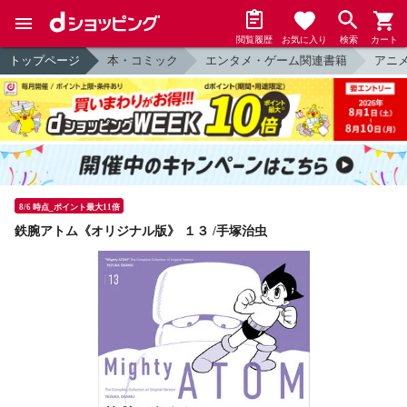
閲覧履歴
お気に入り
検索
カート
トップページ
本・コミック
エンタメ・ゲーム関連書籍
アニ
8/6 時点_ポイント最大11倍
鉄腕アトム《オリジナル版》 １３ /手塚治虫