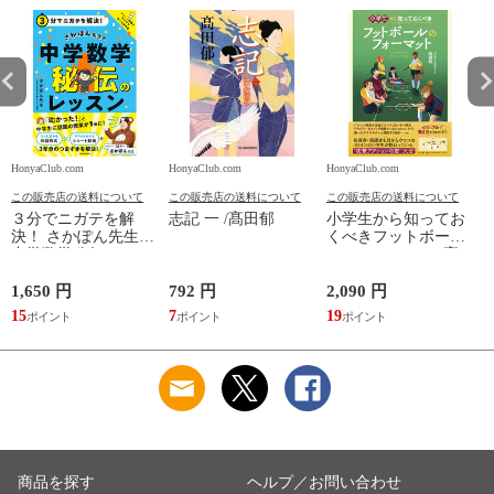
HonyaClub.com
HonyaClub.com
HonyaClub.com
H
この販売店の送料について
この販売店の送料について
この販売店の送料について
３分でニガテを解
志記 一 /髙田郁
小学生から知ってお
決！ さかぽん先生の
くべきフットボール
中学数学秘伝のレッ
のフォーマット /高
スン /さかぽん先生
田純
1,650 円
792 円
2,090 円
8
15
7
19
7
商品を探す
ヘルプ／お問い合わせ