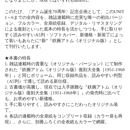
このたび、〈アトム誕生70周年〉記念企画として、このUNIT
1～6までの全内容を、雑誌連載時に忠実な唯一の初出バージ
ョン、フルカラー、全扉絵収録、デジタル・リマスタリング
による復刻といった底本の特長を活かしつつも、手に取りや
すく読みやすいA5判・ソフトカバー、新価格・新装丁によっ
て装いもあらたに“新”『鉄腕アトム《オリジナル版》』とし
て刊行いたします。
★本書の特長
1. 雑誌連載時の貴重な《オリジナル・バージョン》にて制作
された『鉄腕アトム《オリジナル版》復刻大全集［1951-1968
年］』と同じボリューム、同じ収録作品を、読みやすい判型
（A5判）で通して読める新仕様。
2. 古書価が高騰し、現在では入手困難な『鉄腕アトム《オリ
ジナル版》復刻大全集［1951-1968年］』の発売時に比べて
も、お求めやすい新価格。
3. 手に取りやすく、読みやすさにこだわったオリジナル装
丁。
4. 各話の連載時の全扉絵をコンプリート収録（カラー扉も再
現）。さらに、別冊ふろくの全表紙もカラーで網羅。