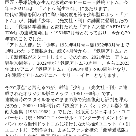
巨匠・手塚治虫が生んだ永遠のSFヒーロー・鉄腕アトム。今
年＝2021年は、「アトム 誕生70年」にあたります。
世代や国籍を問わずに高い知名度を誇る少年型ロボット「ア
トム」が、雑誌「少年」（光文社・刊）の誌面に登場したの
は、「長編科学漫画」と銘打たれた『アトム大使 CAPTAIN A
TOM』の連載第4回目・1951年7月号となっており、今から70
年前のことでした。
『アトム大使』は「少年」1951年4月号～翌1952年3月号まで
1年にわたって連載され、続く4月号から、『鉄腕アトム』と
して新連載がスタートします。そのため、2021年は「アトム
誕生70周年」、2022年が「鉄腕アトム70周年」、さらに2023
年はTVアニメ『鉄腕アトム』（1963年版）の60周年となり、
3年連続でアトムのアニバーサリー・イヤーとなります。
その“原点”と言えるのが、雑誌「少年」（光文社・刊）に連
載されたオリジナル版コミック（1951～68年）です。
連載当時のスタイルをそのままの形で完全復刻し評判を呼ん
だのが、2009～10年刊行の『鉄腕アトム《オリジナル版》復
刻大全集［1951-1968］』でした。出版元もジェネオン・ユニ
バーサル（現：NBCユニバーサル・エンターテイメントジャ
パン）から復刊ドットコムに移行しながら全6ユニット（＋別
ユニット1）で制作され、まさにファン必携の「豪華愛蔵版」
となりましたが、現在ではいずれも品切れ。