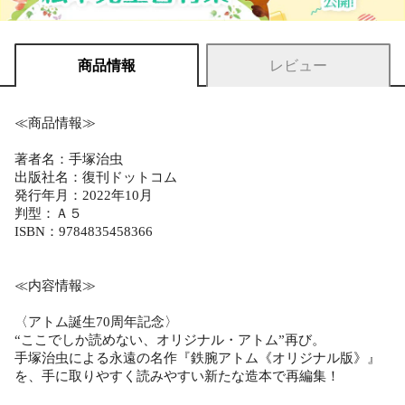
商品情報
レビュー
≪商品情報≫
著者名：手塚治虫
出版社名：復刊ドットコム
発行年月：2022年10月
判型：Ａ５
ISBN：9784835458366
≪内容情報≫
〈アトム誕生70周年記念〉
“ここでしか読めない、オリジナル・アトム”再び。
手塚治虫による永遠の名作『鉄腕アトム《オリジナル版》』
を、手に取りやすく読みやすい新たな造本で再編集！