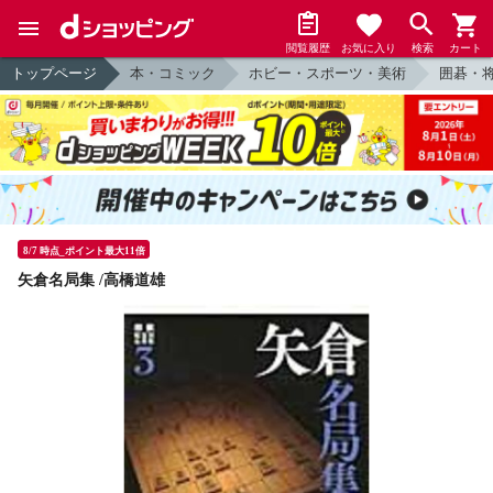
閲覧履歴
お気に入り
検索
カート
トップページ
本・コミック
ホビー・スポーツ・美術
囲碁・
8/7 時点_ポイント最大11倍
矢倉名局集 /高橋道雄