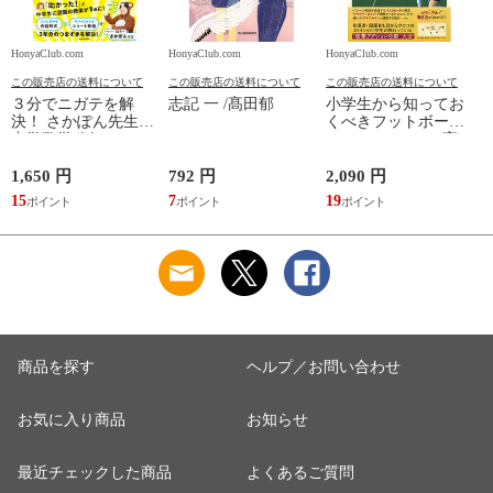
HonyaClub.com
HonyaClub.com
HonyaClub.com
H
この販売店の送料について
この販売店の送料について
この販売店の送料について
３分でニガテを解
志記 一 /髙田郁
小学生から知ってお
決！ さかぽん先生の
くべきフットボール
中学数学秘伝のレッ
のフォーマット /高
スン /さかぽん先生
田純
1,650 円
792 円
2,090 円
8
15
7
19
7
商品を探す
ヘルプ／お問い合わせ
お気に入り商品
お知らせ
最近チェックした商品
よくあるご質問