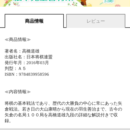
商品情報
レビュー
≪商品情報≫
著者名：高橋道雄
出版社名：日本将棋連盟
発行年月：2016年03月
判型：Ａ５
ISBN：9784839958596
≪内容情報≫
将棋の基本戦法であり、歴代の大勝負の中心に常にあった矢
倉戦法。若き日の大山康晴から現在の羽生善治まで、古今の
矢倉の名局１００局を高橋道雄九段の詳細な解説付きで収
録。