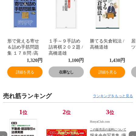
形で覚える寄せ
１手～９手詰め
勝てる矢倉戦法 /
居
＆詰め手筋問題
詰将棋２０２題 /
高橋道雄
ツ
集 １７８問 /高
高橋道雄
橋道雄
1,320
円
1,100
円
1,430
円
詳細を見る
在庫なし
詳細を見る
売れ筋ランキング
ランキングをもっと見る
1
2
3
位
位
位
HonyaClub.com
この販売店の送料について
堀未央奈写真集 /藤