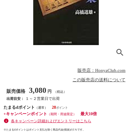
販売店：HonyaClub.com
この販売店の送料について
3,080
販売価格
円
（税込）
１～２営業日で出荷
出荷目安：
たまるdポイント
28
（通常）
+キャンペーンポイント
最大10倍
（期間・用途限定）
各キャンペーン詳細およびエントリーはこちら
※たまるdポイントはポイント支払を除く商品代金(税抜)の1％です。