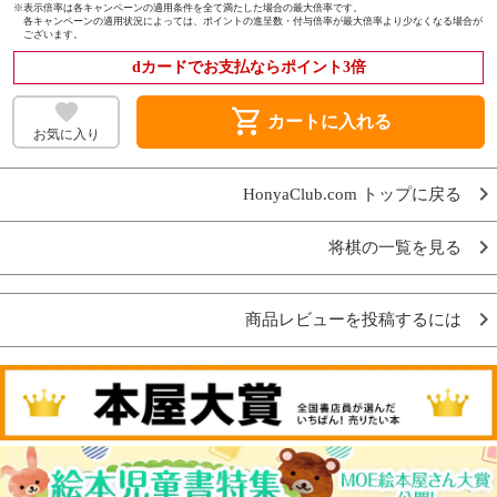
※
表示倍率は各キャンペーンの適用条件を全て満たした場合の最大倍率です。
各キャンペーンの適用状況によっては、ポイントの進呈数・付与倍率が最大倍率より少なくなる場合が
ございます。
dカードでお支払ならポイント3倍
shopping_cart
カートに入れる
お気に入り
HonyaClub.com トップに戻る
将棋の一覧を見る
商品レビューを投稿するには