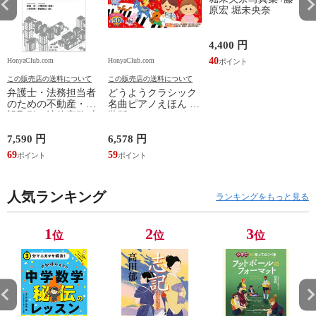
原宏 堀未央奈
4,400 円
40
HonyaClub.com
HonyaClub.com
H
この販売店の送料について
この販売店の送料について
弁護士・法務担当者
どうようクラシック
のための不動産・建
名曲ピアノえほん 新
設取引の法律実務 売
装版 /はっとりなな
買、賃貸借、媒介、
み かいちとおる カ
開発、設計・監理、
ワシマミワコ
7,590 円
6,578 円
4
建設請負 第２版 /富
69
59
3
田裕 小里佳嵩
人気ランキング
ランキングをもっと見る
1
2
3
位
位
位