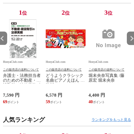
1
2
3
位
位
位
HonyaClub.com
HonyaClub.com
HonyaClub.com
H
この販売店の送料について
この販売店の送料について
この販売店の送料について
弁護士・法務担当者
どうようクラシック
堀未央奈写真集 /藤
のための不動産・建
名曲ピアノえほん 新
原宏 堀未央奈
設取引の法律実務 売
装版 /はっとりなな
買、賃貸借、媒介、
み かいちとおる カ
開発、設計・監理、
ワシマミワコ
7,590 円
6,578 円
4,400 円
4
建設請負 第２版 /富
69
59
40
3
田裕 小里佳嵩
人気ランキング
ランキングをもっと見る