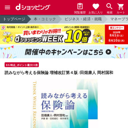
閲覧履歴
お気に入り
検索
カート
トップページ
本・コミック
ビジネス・経済・就職
マネープ
8/6 時点_ポイント最大11倍
読みながら考える保険論 増補改訂第４版 /田畑康人 岡村国和