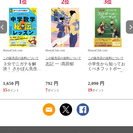
1
2
3
位
位
位
HonyaClub.com
HonyaClub.com
HonyaClub.com
H
この販売店の送料について
この販売店の送料について
この販売店の送料について
３分でニガテを解
志記 一 /髙田郁
小学生から知ってお
決！ さかぽん先生の
くべきフットボール
中学数学秘伝のレッ
のフォーマット /高
スン /さかぽん先生
田純
1,650 円
792 円
2,090 円
8
15
7
19
7