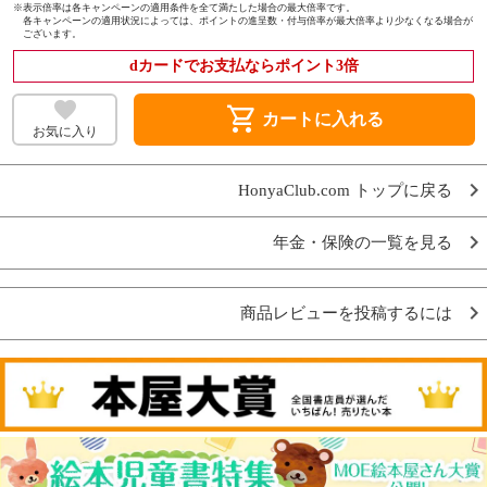
※
表示倍率は各キャンペーンの適用条件を全て満たした場合の最大倍率です。
各キャンペーンの適用状況によっては、ポイントの進呈数・付与倍率が最大倍率より少なくなる場合が
ございます。
dカードでお支払ならポイント3倍
shopping_cart
カートに入れる
お気に入り
HonyaClub.com トップに戻る
年金・保険の一覧を見る
商品レビューを投稿するには