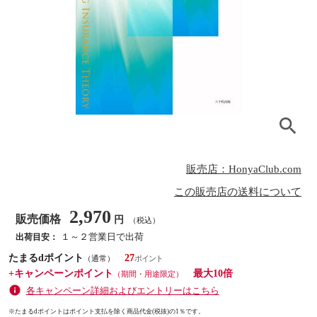
販売店：HonyaClub.com
この販売店の送料について
2,970
販売価格
円
（税込）
１～２営業日で出荷
出荷目安：
たまるdポイント
27
（通常）
+キャンペーンポイント
最大10倍
（期間・用途限定）
各キャンペーン詳細およびエントリーはこちら
※たまるdポイントはポイント支払を除く商品代金(税抜)の1％です。