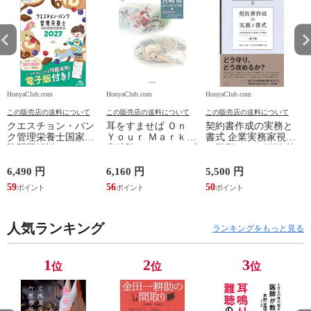
HonyaClub.com
HonyaClub.com
HonyaClub.com
H
この販売店の送料について
この販売店の送料について
この販売店の送料について
クエスチョン・バン
耳をすませば Ｏｎ
契約書作成の実務と
ク管理栄養士国家試
Ｙｏｕｒ Ｍａｒｋ /
書式 企業実務家視点
験問題解説 ２０２７
宮﨑駿 スタジオジブ
の雛形とその解説 第
第２３版 /医療情報
リ
３版 /阿部・井窪・
科学研究所
片山法律
6,490 円
6,160 円
5,500 円
2
59
56
50
2
人気ランキング
ランキングをもっと見る
1
2
3
位
位
位