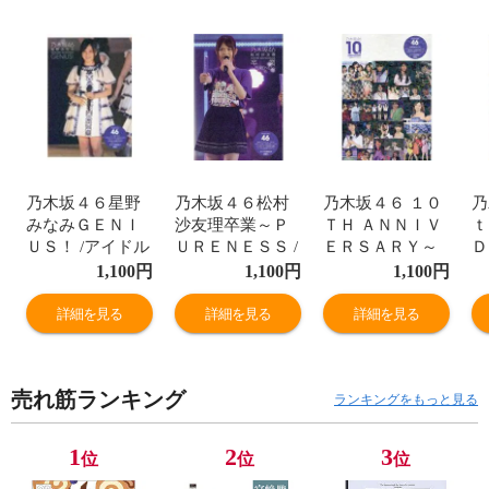
乃木坂４６星野
乃木坂４６松村
乃木坂４６ １０
乃
みなみＧＥＮＩ
沙友理卒業～Ｐ
ＴＨ ＡＮＮＩＶ
ｔ
ＵＳ！ /アイドル
ＵＲＥＮＥＳＳ /
ＥＲＳＡＲＹ～
Ｄ
研究会
アイドル研究会
１０年のミラク
の
1,100
円
1,100
円
1,100
円
ル /アイドル研究
Ｌ
会
会
詳細を見る
詳細を見る
詳細を見る
売れ筋ランキング
ランキングをもっと見る
1
2
3
位
位
位