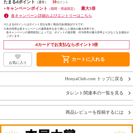
たまるdポイント
10
（通常）
+キャンペーンポイント
最大1倍
（期間・用途限定）
各キャンペーン詳細およびエントリーはこちら
※たまるdポイントはポイント支払を除く商品代金(税抜)の1％です。
※
表示倍率は各キャンペーンの適用条件を全て満たした場合の最大倍率です。
各キャンペーンの適用状況によっては、ポイントの進呈数・付与倍率が最大倍率より少なくなる場合が
ございます。
dカードでお支払ならポイント3倍
shopping_cart
カートに入れる
お気に入り
HonyaClub.com トップに戻る
タレント関連本の一覧を見る
商品レビューを投稿するには