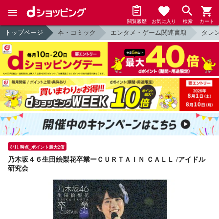
閲覧履歴
お気に入り
検索
カート
トップページ
本・コミック
エンタメ・ゲーム関連書籍
タレ
8/11 時点_ポイント最大2倍
乃木坂４６生田絵梨花卒業ーＣＵＲＴＡＩＮ ＣＡＬＬ /アイドル
研究会