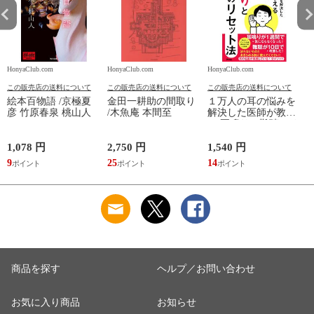
HonyaClub.com
HonyaClub.com
HonyaClub.com
H
この販売店の送料について
この販売店の送料について
この販売店の送料について
絵本百物語 /京極夏
金田一耕助の間取り
１万人の耳の悩みを
彦 竹原春泉 桃山人
/木魚庵 本間至
解決した医師が教え
る 耳鳴りと難聴のリ
セット法 /木村至信
1,078 円
2,750 円
1,540 円
1
9
25
14
9
商品を探す
ヘルプ／お問い合わせ
お気に入り商品
お知らせ