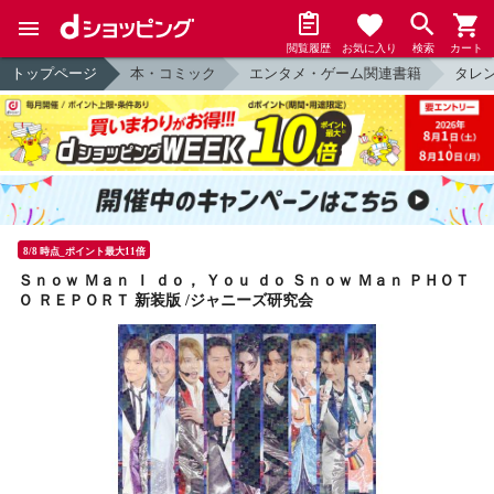
閲覧履歴
お気に入り
検索
カート
トップページ
本・コミック
エンタメ・ゲーム関連書籍
タレ
8/8 時点_ポイント最大11倍
Ｓｎｏｗ Ｍａｎ Ｉ ｄｏ， Ｙｏｕ ｄｏ Ｓｎｏｗ Ｍａｎ ＰＨＯＴ
Ｏ ＲＥＰＯＲＴ 新装版 /ジャニーズ研究会