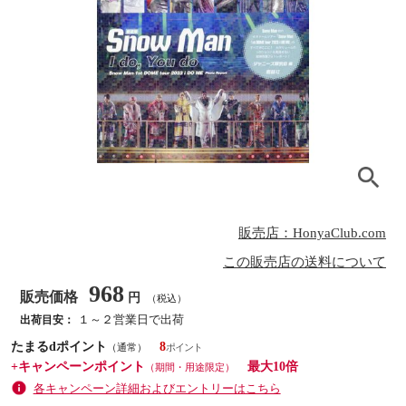
販売店：HonyaClub.com
この販売店の送料について
968
販売価格
円
（税込）
１～２営業日で出荷
出荷目安：
たまるdポイント
8
（通常）
+キャンペーンポイント
最大10倍
（期間・用途限定）
各キャンペーン詳細およびエントリーはこちら