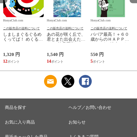
HonyaClub.com
HonyaClub.com
HonyaClub.com
H
この販売店の送料について
この販売店の送料について
この販売店の送料について
しましまぐるぐるめ
あの花が咲く丘で、
ババア最高！＋６０
くってぱ！ めくるし
君とまた出会えた
歳からのＨＡＰＰＹ
かけえほん /かしわ
ら。 /汐見夏衛
おしゃれ /地曳いく
らあきお
子 槇村さとる
1,320 円
1,540 円
550 円
7
12
14
5
6
商品を探す
ヘルプ／お問い合わせ
お気に入り商品
お知らせ
最近チェックした商品
よくあるご質問