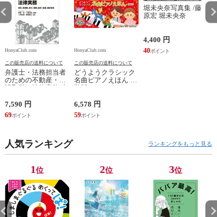
堀未央奈写真集 /藤
原宏 堀未央奈
4,400 円
40
HonyaClub.com
HonyaClub.com
H
この販売店の送料について
この販売店の送料について
弁護士・法務担当者
どうようクラシック
のための不動産・建
名曲ピアノえほん 新
設取引の法律実務 売
装版 /はっとりなな
買、賃貸借、媒介、
み かいちとおる カ
開発、設計・監理、
ワシマミワコ
7,590 円
6,578 円
4
建設請負 第２版 /富
69
59
3
田裕 小里佳嵩
人気ランキング
ランキングをもっと見る
1
2
3
位
位
位