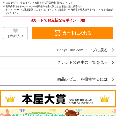
※たまるdポイントはポイント支払を除く商品代金(税抜)の1％です。
※
表示倍率は各キャンペーンの適用条件を全て満たした場合の最大倍率です。
各キャンペーンの適用状況によっては、ポイントの進呈数・付与倍率が最大倍率より少なくなる場合が
ございます。
dカードでお支払ならポイント3倍
shopping_cart
カートに入れる
お気に入り
HonyaClub.com トップに戻る
タレント関連本の一覧を見る
商品レビューを投稿するには