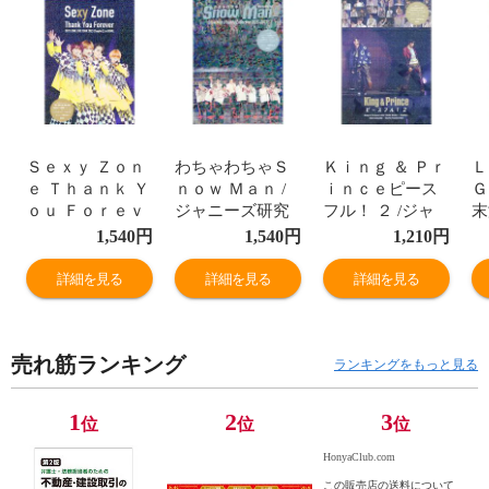
Ｓｅｘｙ Ｚｏｎ
わちゃわちゃＳ
Ｋｉｎｇ ＆ Ｐｒ
Ｌ
ｅ Ｔｈａｎｋ Ｙ
ｎｏｗ Ｍａｎ /
ｉｎｃｅピース
Ｇ
ｏｕ Ｆｏｒｅｖ
ジャニーズ研究
フル！ ２ /ジャ
末
ｅｒ Ｓｅｘｙ Ｚ
会
ニーズ研究会
ｃ
1,540
円
1,540
円
1,210
円
ｏｎｅ ＰＨＯＴ
Ｔ
Ｏ ＲＥＰＯＲＴ
Ｔ
詳細を見る
詳細を見る
詳細を見る
/ジャニーズ研究
究
会
売れ筋ランキング
ランキングをもっと見る
1
2
3
位
位
位
HonyaClub.com
この販売店の送料について