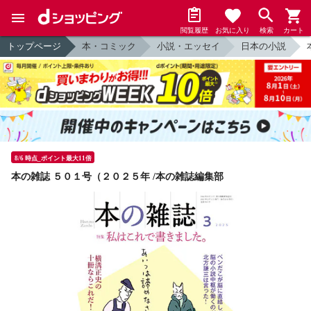
閲覧履歴
お気に入り
検索
カート
トップページ
本・コミック
小説・エッセイ
日本の小説
8/6 時点_ポイント最大11倍
本の雑誌 ５０１号（２０２５年 /本の雑誌編集部