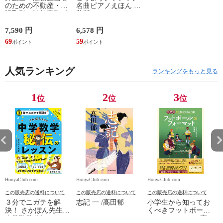
のための不動産・建
名曲ピアノえほん 新
設取引の法律実務 売
装版 /はっとりなな
買、賃貸借、媒介、
み かいちとおる カ
開発、設計・監理、
ワシマミワコ
7,590 円
6,578 円
4
建設請負 第２版 /富
69
59
3
田裕 小里佳嵩
人気ランキング
ランキングをもっと見る
1
2
3
位
位
位
HonyaClub.com
HonyaClub.com
HonyaClub.com
H
この販売店の送料について
この販売店の送料について
この販売店の送料について
３分でニガテを解
志記 一 /髙田郁
小学生から知ってお
決！ さかぽん先生の
くべきフットボール
中学数学秘伝のレッ
のフォーマット /高