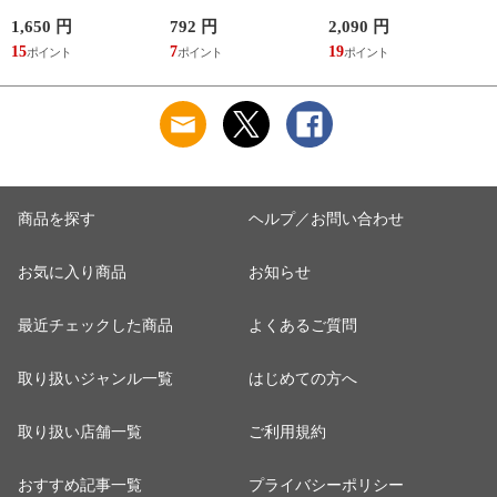
スン /さかぽん先生
田純
1,650 円
792 円
2,090 円
8
15
7
19
7
商品を探す
ヘルプ／お問い合わせ
お気に入り商品
お知らせ
最近チェックした商品
よくあるご質問
取り扱いジャンル一覧
はじめての方へ
取り扱い店舗一覧
ご利用規約
おすすめ記事一覧
プライバシーポリシー