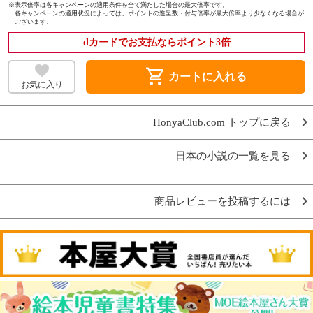
※
表示倍率は各キャンペーンの適用条件を全て満たした場合の最大倍率です。
各キャンペーンの適用状況によっては、ポイントの進呈数・付与倍率が最大倍率より少なくなる場合が
ございます。
dカードでお支払ならポイント3倍
shopping_cart
カートに入れる
お気に入り
HonyaClub.com トップに戻る
日本の小説の一覧を見る
商品レビューを投稿するには