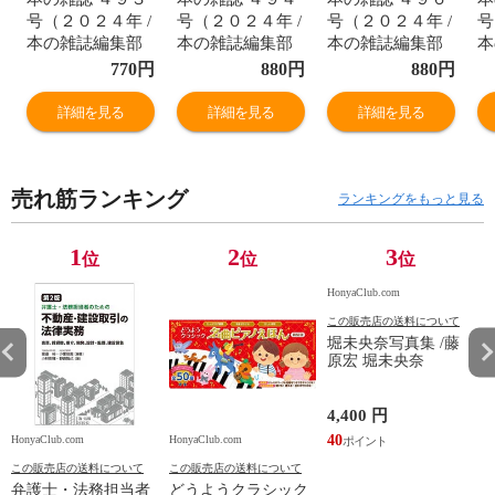
号（２０２４年 /
号（２０２４年 /
号（２０２４年 /
号
本の雑誌編集部
本の雑誌編集部
本の雑誌編集部
本
770
円
880
円
880
円
詳細を見る
詳細を見る
詳細を見る
売れ筋ランキング
ランキングをもっと見る
1
2
3
位
位
位
HonyaClub.com
この販売店の送料について
堀未央奈写真集 /藤
原宏 堀未央奈
4,400 円
40
HonyaClub.com
HonyaClub.com
H
この販売店の送料について
この販売店の送料について
弁護士・法務担当者
どうようクラシック