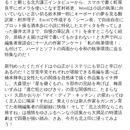
る！と断じる北方謙三インタビューから、スマホで書く町屋
良平にポメラを使いこなす芝村裕吏、Wordは小説の執筆に向
いていないと言い切る鈴木輝一郎にキーボードの夢を見る翻
訳家・村井理子、Excelで作成する「シーン表」で自由自在に
プロット操る酒本歩に小説に特化したエディタを作ってしま
った藤井太洋まで、自慢の筆記具（？）を余すところなく紹
介。原稿さえ届けば何で書いてもかまわない！と大声で叫ぶ
編集者座談会に十一人の作家アンケート「私の執筆環境！」
も付けて、ハードとソフトの両面から令和の執筆環境に迫る
特集なのだ！
新刊めったくたガイドは小山正がミステリにも甘口と辛口が
あるのだ！と甘党辛党それぞれが堪能できる長編を選べば、
橋本輝幸は女性たちの関係を自然体で描く作品集をイチ押
し。大森望が『星を継ぐもの』５部作の完結を寿げば、梅原
いずみは『逃亡犯とゆびきり』の歪な関係性に、たまらな
い！ 久田かおりが『マイ・ディア・キッチン』の変わってゆ
く主人公に喝采！すれば、東えりかは新人作家をガンガン育
てた名物編集者の回顧録に快哉！ そして「北上次郎ならこれ
推すね」は感情をゆさぶるヘンな小説集から大満足の特濃活
劇まで四冊が揃い踏み。さあ、今月も北上印に浸ってみよ
う！