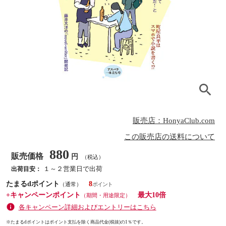
販売店：HonyaClub.com
この販売店の送料について
880
販売価格
円
（税込）
１～２営業日で出荷
出荷目安：
たまるdポイント
8
（通常）
+キャンペーンポイント
最大10倍
（期間・用途限定）
各キャンペーン詳細およびエントリーはこちら
※たまるdポイントはポイント支払を除く商品代金(税抜)の1％です。