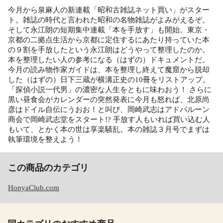
今月から泉麻人の新連載「昭和古雑誌ネット買い」がスター
ト。雑誌の時代と言われた昭和の名物雑誌がよみがえるぞ。
そして永江朗の短期集中連載「本を手放す」も開始。東京・
京都の二拠点生活から京都に定住するにあたり持っていた本
の９割を手放したという永江朗はどうやって整理したのか。
本を整理したい人の参考になる（はずの）ドキュメントだ。
今月の読み物作家ガイドは、本を整理し終えて魔窟から脱却
した（はずの）日下三蔵が横溝正史の10冊をリストアップ。
「探偵小説一代男」の濃密な人生をともに味わおう！ さらに
黒い昼食会がカレンダーの突然発表に今月も怒れば、北原尚
彦はドイル自伝にうおお！と叫び、岡崎武志はアドバルーン
商会で岡崎武志堂をスタート!? 手放す人もいれば買い込む人
もいて、とかく本の世は享楽騒乱。本の雑誌３月号でまずは
執筆環境を整えよう！
この商品のカテゴリ
HonyaClub.com