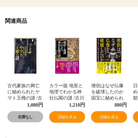
関連商品
古代豪族の興亡
カラー版 地形と
僧侶はなぜ仏像
日
に秘められたヤ
地理でわかる神
を破壊したのか
め
マト王権の謎 /古
社仏閣の謎 /古川
国宝に秘められ
順
川順弘
順弘 青木康
た神仏分離・廃
1,080
円
1,210
円
880
円
仏毀釈の闇 /古川
順弘
在庫なし
詳細を見る
詳細を見る