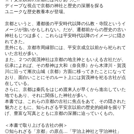
ディープな視点で京都の神社と歴史の深層を探る
ユニークな歴史教養本が登場。
京都というと、遷都後の平安時代以降の仏教・寺院というイ
メージが強いかもしれない。だが、遷都前からの歴史の古い
神社もじつは多く、これらは平安時代以降のイメージに隠さ
れてきた。
意外にも、京都市周縁部には、平安京成立以前から祀られて
いた古社が多い。
また、２つの賀茂神社は京都の地主神ともいえる古社だが、
伝承によれば、その祭神は大和（奈良県）から木津川・賀茂
川に沿って漸次山城（京都）方面に移ってきたことになって
おり、面白いことにそのルート上には賀茂神を祀る古社が点
在している。
さらに、京都は秦氏をはじめ渡来人が早くから進出していた
地でもあり、それに関係した神社が多い。
本書では、これらの京都の古社に焦点をあて、その隠された
魅力とともに、知られざる平安京以前の歴史的経緯を掘り下
げ、豊富な写真とともに京都の深層に迫っていくもの。
＜本書で取り上げる古社の例＞
◎知られざる「京都」の原点…「宇治上神社と宇治神社」