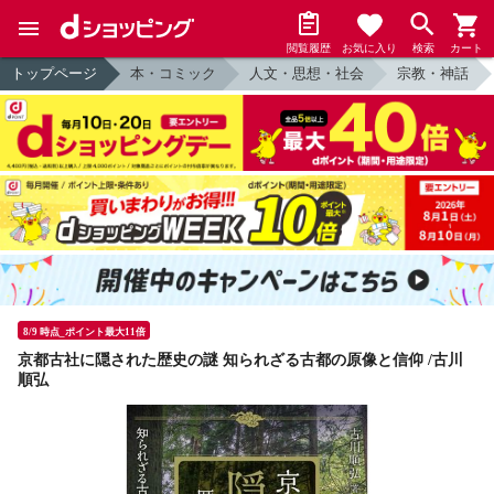
閲覧履歴
お気に入り
検索
カート
トップページ
本・コミック
人文・思想・社会
宗教・神話
8/9 時点_ポイント最大11倍
京都古社に隠された歴史の謎 知られざる古都の原像と信仰 /古川
順弘