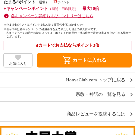
たまるdポイント
13
（通常）
+キャンペーンポイント
最大10倍
（期間・用途限定）
各キャンペーン詳細およびエントリーはこちら
※たまるdポイントはポイント支払を除く商品代金(税抜)の1％です。
※
表示倍率は各キャンペーンの適用条件を全て満たした場合の最大倍率です。
各キャンペーンの適用状況によっては、ポイントの進呈数・付与倍率が最大倍率より少なくなる場合が
ございます。
dカードでお支払ならポイント3倍
shopping_cart
カートに入れる
お気に入り
HonyaClub.com トップに戻る
宗教・神話の一覧を見る
商品レビューを投稿するには