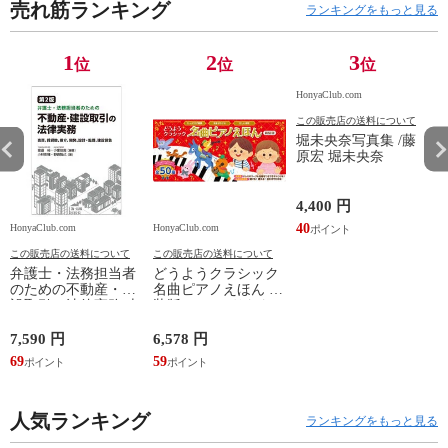
売れ筋ランキング
ランキングをもっと見る
1
2
3
位
位
位
HonyaClub.com
この販売店の送料について
堀未央奈写真集 /藤
原宏 堀未央奈
4,400 円
40
HonyaClub.com
HonyaClub.com
H
この販売店の送料について
この販売店の送料について
弁護士・法務担当者
どうようクラシック
のための不動産・建
名曲ピアノえほん 新
設取引の法律実務 売
装版 /はっとりなな
買、賃貸借、媒介、
み かいちとおる カ
開発、設計・監理、
ワシマミワコ
7,590 円
6,578 円
4
建設請負 第２版 /富
69
59
3
田裕 小里佳嵩
人気ランキング
ランキングをもっと見る