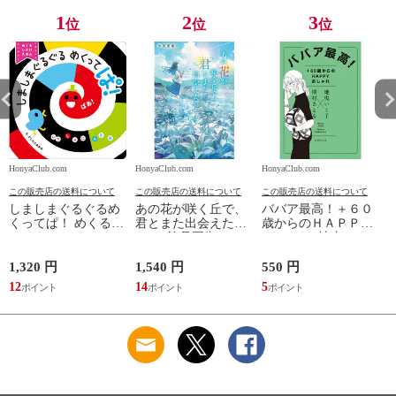
1
2
3
位
位
位
HonyaClub.com
HonyaClub.com
HonyaClub.com
H
この販売店の送料について
この販売店の送料について
この販売店の送料について
しましまぐるぐるめ
あの花が咲く丘で、
ババア最高！＋６０
くってぱ！ めくるし
君とまた出会えた
歳からのＨＡＰＰＹ
かけえほん /かしわ
ら。 /汐見夏衛
おしゃれ /地曳いく
らあきお
子 槇村さとる
1,320 円
1,540 円
550 円
7
12
14
5
6