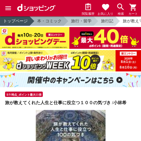
閲覧履歴
お気に入り
検索
カート
トップページ
本・コミック
旅行・留学
旅行記
旅が教え
8/9 時点_ポイント最大11倍
旅が教えてくれた人生と仕事に役立つ１００の気づき /小林希