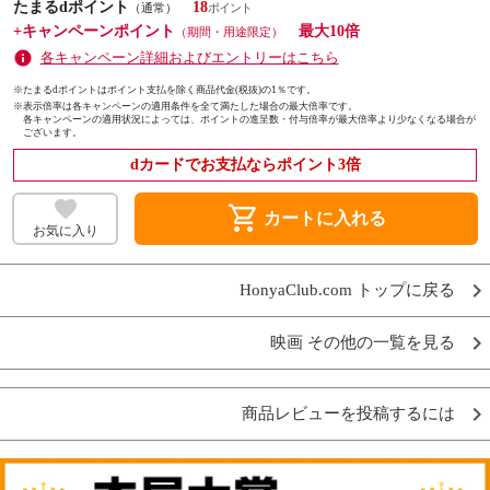
たまるdポイント
18
（通常）
+キャンペーンポイント
最大10倍
（期間・用途限定）
各キャンペーン詳細およびエントリーはこちら
※たまるdポイントはポイント支払を除く商品代金(税抜)の1％です。
※
表示倍率は各キャンペーンの適用条件を全て満たした場合の最大倍率です。
各キャンペーンの適用状況によっては、ポイントの進呈数・付与倍率が最大倍率より少なくなる場合が
ございます。
dカードでお支払ならポイント3倍
shopping_cart
カートに入れる
お気に入り
HonyaClub.com トップに戻る
映画 その他の一覧を見る
商品レビューを投稿するには