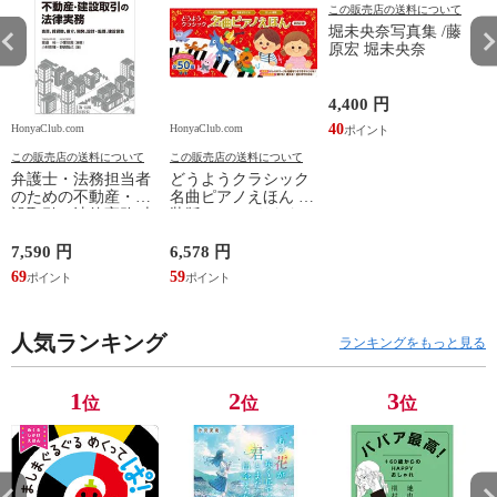
この販売店の送料について
堀未央奈写真集 /藤
原宏 堀未央奈
4,400 円
40
HonyaClub.com
HonyaClub.com
H
この販売店の送料について
この販売店の送料について
弁護士・法務担当者
どうようクラシック
のための不動産・建
名曲ピアノえほん 新
設取引の法律実務 売
装版 /はっとりなな
買、賃貸借、媒介、
み かいちとおる カ
開発、設計・監理、
ワシマミワコ
7,590 円
6,578 円
4
建設請負 第２版 /富
69
59
3
田裕 小里佳嵩
人気ランキング
ランキングをもっと見る
1
2
3
位
位
位