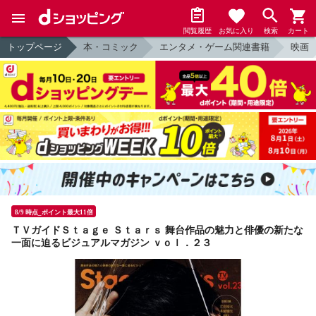
閲覧履歴
お気に入り
検索
カート
トップページ
本・コミック
エンタメ・ゲーム関連書籍
映画
8/9 時点_ポイント最大11倍
ＴＶガイドＳｔａｇｅ Ｓｔａｒｓ 舞台作品の魅力と俳優の新たな
一面に迫るビジュアルマガジン ｖｏｌ．２３