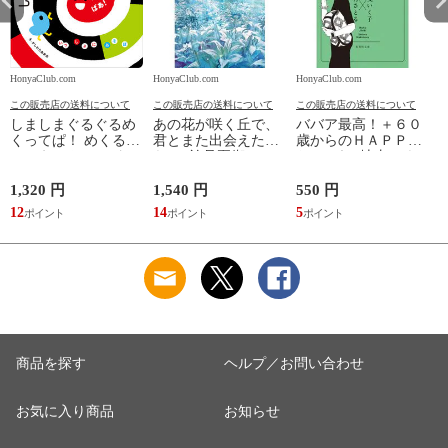
HonyaClub.com
HonyaClub.com
HonyaClub.com
H
この販売店の送料について
この販売店の送料について
この販売店の送料について
しましまぐるぐるめ
あの花が咲く丘で、
ババア最高！＋６０
くってぱ！ めくるし
君とまた出会えた
歳からのＨＡＰＰＹ
かけえほん /かしわ
ら。 /汐見夏衛
おしゃれ /地曳いく
らあきお
子 槇村さとる
1,320 円
1,540 円
550 円
7
12
14
5
6
商品を探す
ヘルプ／お問い合わせ
お気に入り商品
お知らせ