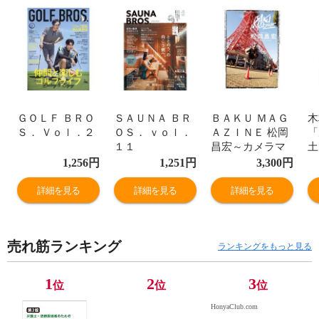
ＧＯＬＦ ＢＲＯ
ＳＡＵＮＡ ＢＲ
ＢＡＫＵ ＭＡＧ
木
Ｓ． Ｖｏｌ．２
ＯＳ． ｖｏｌ．
ＡＺＩＮＥ 松岡
「
１１
昌宏～カメラマ
土
ン小林ばく４０
1,256
円
1,251
円
3,300
円
周年特別企画
詳細を見る
詳細を見る
詳細を見る
売れ筋ランキング
ランキングをもっと見る
1
2
3
位
位
位
HonyaClub.com