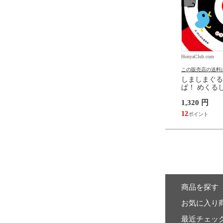
.com
HonyaClub.com
HonyaClub.com
の送料について
この販売店の送料について
この販売店の送料
たらスライムだった件
どうようクラシック名曲ピア
しましまぐる
魔国暮らしのトリニティ
ノえほん 新装版 /はっとりな
ぱ！ めくるし
伏瀬 戸野タエ みっつば
なみ かいちとおる カワシマミ
しわらあきお
6,578 円
1,320 円
ワコ
59
12
商品を探す
お気に入り
最近チェッ