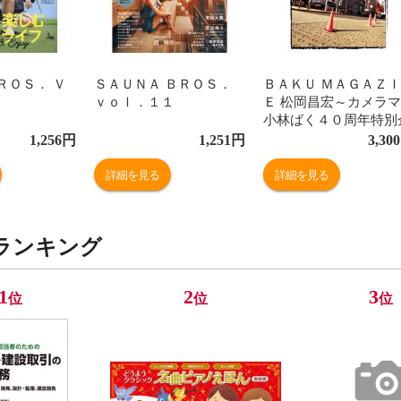
ＲＯＳ． Ｖ
ＳＡＵＮＡ ＢＲＯＳ．
ＢＡＫＵ ＭＡＧＡＺ
ｖｏｌ．１１
Ｅ 松岡昌宏～カメラ
小林ばく４０周年特別
画
1,256
円
1,251
円
3,300
詳細を見る
詳細を見る
ランキング
1
2
3
位
位
位