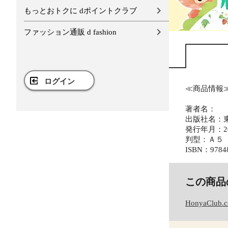
もっとおトクに dポイントクラブ
ファッション通販 d fashion
ログイン
≪商品情報
著者名：
出版社名：
発行年月：20
判型：Ａ５
ISBN：9784
この商品
HonyaClub.