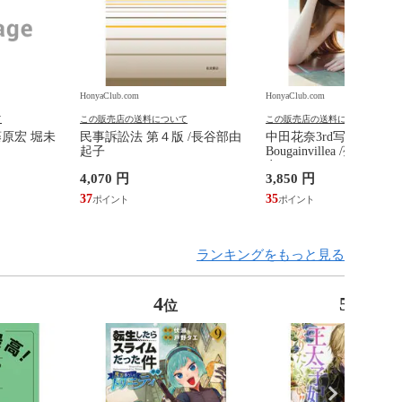
HonyaClub.com
HonyaClub.com
て
この販売店の送料について
この販売店の送料について
藤原宏 堀未
民事訴訟法 第４版 /長谷部由
中田花奈3rd写真集
起子
Bougainvillea /菊地泰
奈
4,070 円
3,850 円
37
35
ランキングをもっと見る
4
5
位
位