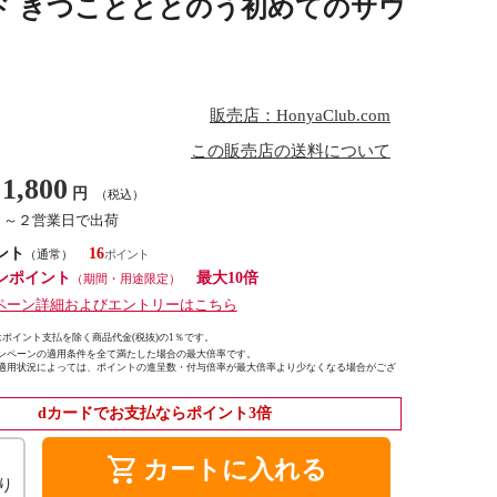
ド きつことととのう初めてのサウ
販売店：HonyaClub.com
この販売店の送料について
1,800
円
（税込）
１～２営業日で出荷
ント
16
（通常）
ンポイント
最大10倍
（期間・用途限定）
ペーン詳細およびエントリーはこちら
ポイント支払を除く商品代金(税抜)の1％です。
ンペーンの適用条件を全て満たした場合の最大倍率です。
適用状況によっては、ポイントの進呈数・付与倍率が最大倍率より少なくなる場合がござ
dカードでお支払ならポイント3倍
shopping_cart
カートに入れる
り