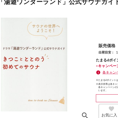
「湯遊ワンダーランド」公式サウナガイ
販売価格
出荷目安：
たまるdポイ
+キャンペー
各キャン
※たまるdポイントは
※
表示倍率は各キャ
各キャンペーンの
います。
お気に入