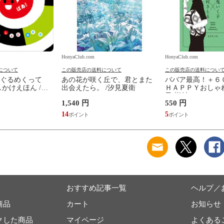
HonyaClub.com
HonyaClub.com
について
この販売店の送料について
この販売店の送料につい
ぐるめくって
あの花が咲く丘で、君とまた
ババア最高！＋６
かけえほん /か
出会えたら。 /汐見夏衛
ＨＡＰＰＹおしゃれ
子 槇村さとる
1,540 円
550 円
14
5
おすすめ記事一覧
ヘルプ／
商品
カート
お知らせ
クした商品
マイページ
よくある