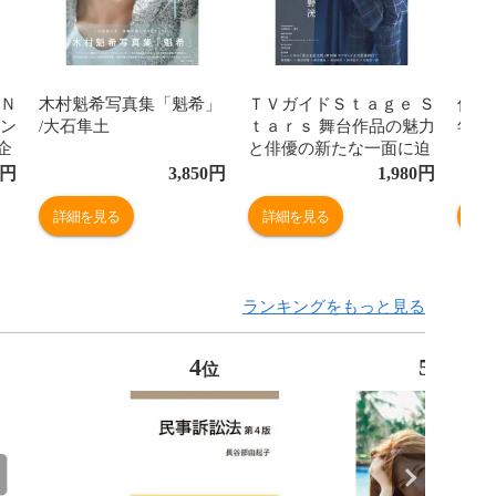
ＩＮ
木村魁希写真集「魁希」
ＴＶガイドＳｔａｇｅ Ｓ
佐藤
マン
/大石隼土
ｔａｒｓ 舞台作品の魅力
年記
企
と俳優の新たな一面に迫
るビジュアルマガジン ｖ
円
3,850
円
1,980
円
ｏｌ．３２
詳細を見る
詳細を見る
詳
ランキングをもっと見る
4
5
位
位