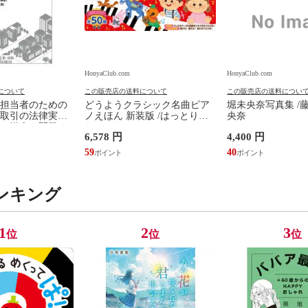
HonyaClub.com
HonyaClub.com
について
この販売店の送料について
この販売店の送料につい
担当者のための
どうようクラシック名曲ピア
堀未央奈写真集 /
取引の法律実務
ノえほん 新装版 /はっとりな
央奈
、媒介、開発、
なみ かいちとおる カワシマミ
6,578 円
4,400 円
建設請負 第２版
ワコ
佳嵩
59
40
ンキング
1
2
3
位
位
位