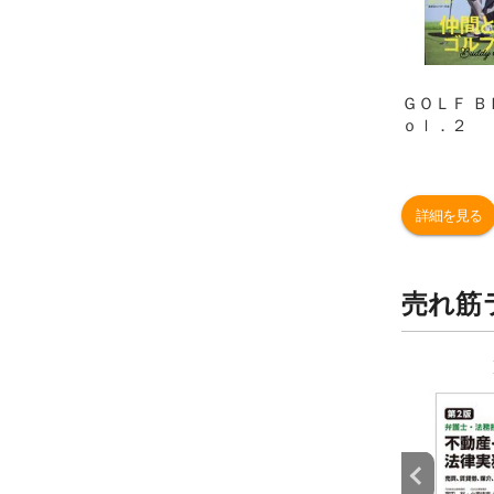
ＧＯＬＦ Ｂ
ｏｌ．２
詳細を見る
売れ筋
9
10
位
位