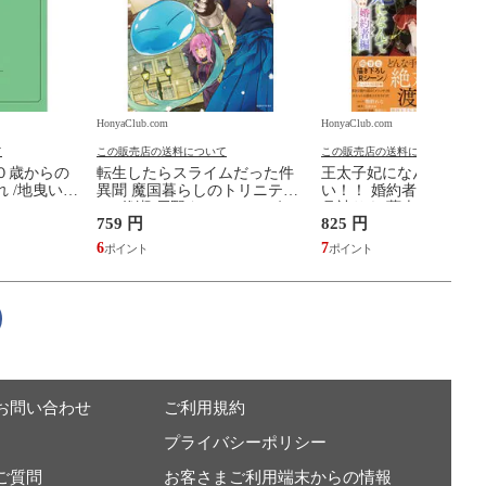
HonyaClub.com
HonyaClub.com
て
この販売店の送料について
この販売店の送料について
０歳からの
転生したらスライムだった件
王太子妃になんてなり
 /地曳いく
異聞 魔国暮らしのトリニティ
い！！ 婚約者編 ２ /鴨
９ /伏瀬 戸野タエ みっつばー
月神サキ 蔦森えん
759 円
825 円
6
7
お問い合わせ
ご利用規約
プライバシーポリシー
ご質問
お客さまご利用端末からの情報