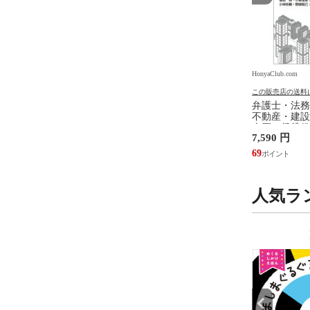
.com
HonyaClub.com
HonyaClub.com
の送料について
この販売店の送料について
この販売店の送料
ジェンダ ２ /井部俊
看護のアジェンダ /井部俊子
弁護士・法務
不動産・建設
売買、賃貸借
円
2,750 円
7,590 円
設計・監理、
/富田裕 小里
25
69
人気ラ
9
10
位
位