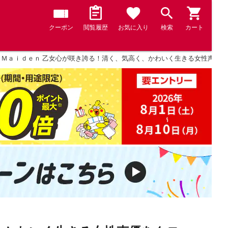
クーポン
閲覧履歴
お気に入り
検索
カート
Ｍａｉｄｅｎ 乙女心が咲き誇る！清く、気高く、かわいく生きる女性声優