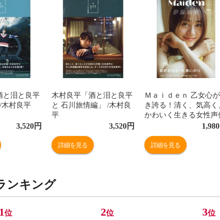
酒と泪と良平
木村良平「酒と泪と良平
Ｍａｉｄｅｎ 乙女心
 /木村良平
と 石川旅情編」 /木村良
き誇る！清く、気高く
平
かわいく生きる女性声
をクローズアップ ｖｏ
3,520
円
3,520
円
1,980
ｌ．３
詳細を見る
詳細を見る
ランキング
1
2
3
位
位
位