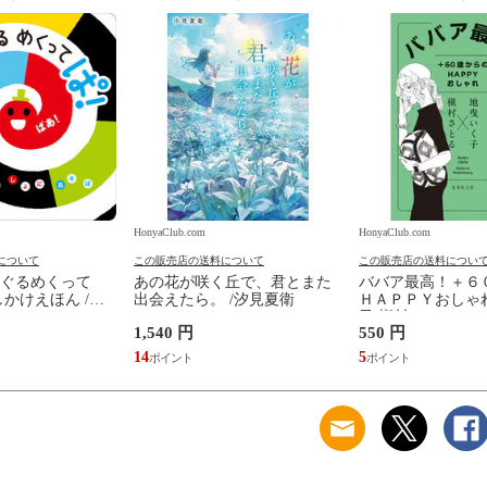
HonyaClub.com
HonyaClub.com
について
この販売店の送料について
この販売店の送料につい
ぐるめくって
あの花が咲く丘で、君とまた
ババア最高！＋６
かけえほん /か
出会えたら。 /汐見夏衛
ＨＡＰＰＹおしゃれ
子 槇村さとる
1,540 円
550 円
14
5