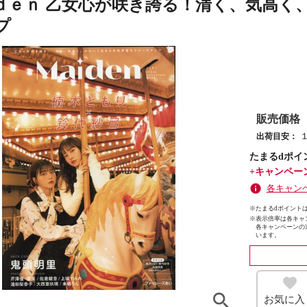
ｄｅｎ 乙女心が咲き誇る！清く、気高く
プ
販売価格
出荷目安：
たまるdポイ
+キャンペー
各キャン
※たまるdポイントは
※
表示倍率は各キャ
各キャンペーンの
います。
お気に入