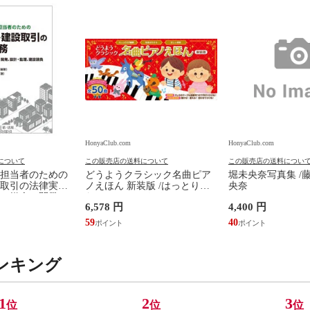
HonyaClub.com
HonyaClub.com
について
この販売店の送料について
この販売店の送料につい
担当者のための
どうようクラシック名曲ピア
堀未央奈写真集 /
取引の法律実務
ノえほん 新装版 /はっとりな
央奈
、媒介、開発、
なみ かいちとおる カワシマミ
6,578 円
4,400 円
建設請負 第２版
ワコ
佳嵩
59
40
ンキング
1
2
3
位
位
位