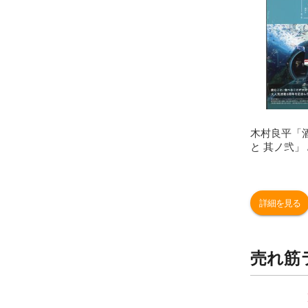
木村良平「
と 其ノ弐」
詳細を見る
売れ筋
9
10
位
位