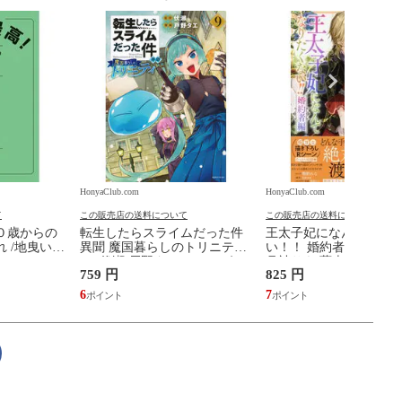
HonyaClub.com
HonyaClub.com
て
この販売店の送料について
この販売店の送料について
０歳からの
転生したらスライムだった件
王太子妃になんてなり
 /地曳いく
異聞 魔国暮らしのトリニティ
い！！ 婚約者編 ２ /鴨
９ /伏瀬 戸野タエ みっつばー
月神サキ 蔦森えん
759 円
825 円
6
7