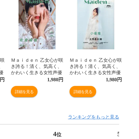
が咲
Ｍａｉｄｅｎ 乙女心が咲
Ｍａｉｄｅｎ 乙女心が咲
、
き誇る！清く、気高く、
き誇る！清く、気高く、
優
かわいく生きる女性声優
かわいく生きる女性声優
をクローズアップ ｖｏ
をクローズアップ ｖｏ
円
1,980
円
1,980
円
ｌ．４
ｌ．６
詳細を見る
詳細を見る
ランキングをもっと見る
4
5
位
位