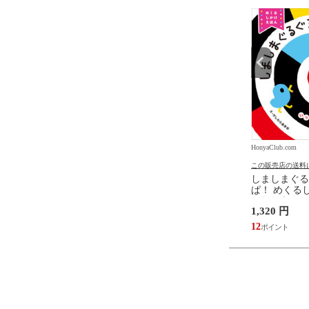
.com
HonyaClub.com
HonyaClub.com
の送料について
この販売店の送料について
この販売店の送料
たらスライムだった件
どうようクラシック名曲ピア
しましまぐる
魔国暮らしのトリニティ
ノえほん 新装版 /はっとりな
ぱ！ めくるし
伏瀬 戸野タエ みっつば
なみ かいちとおる カワシマミ
しわらあきお
6,578 円
1,320 円
ワコ
59
12