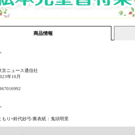
商品情報
≫
東京ニュース通信社
23年10月
867016992
≫
ともり×鈴代紗弓/裏表紙：鬼頭明里