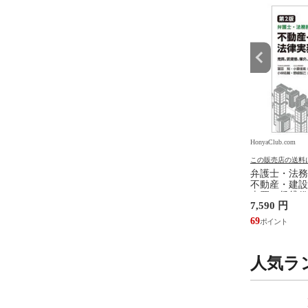
.com
HonyaClub.com
HonyaClub.com
の送料について
この販売店の送料について
この販売店の送料
ジェンダ ２ /井部俊
看護のアジェンダ /井部俊子
弁護士・法務
不動産・建設
売買、賃貸借
円
2,750 円
7,590 円
設計・監理、
/富田裕 小里
25
69
人気ラ
9
10
位
位