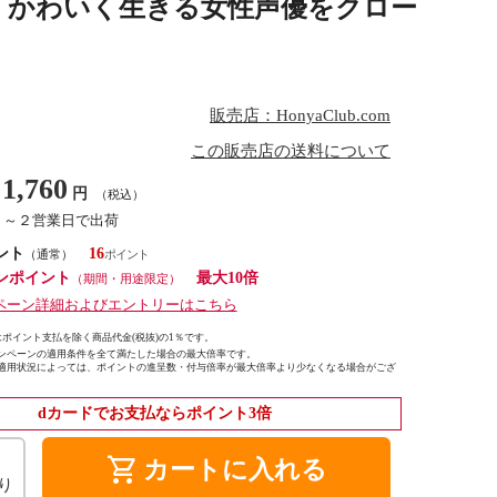
、かわいく生きる女性声優をクロー
販売店：HonyaClub.com
この販売店の送料について
1,760
円
（税込）
１～２営業日で出荷
ント
16
（通常）
ンポイント
最大10倍
（期間・用途限定）
ペーン詳細およびエントリーはこちら
ポイント支払を除く商品代金(税抜)の1％です。
ンペーンの適用条件を全て満たした場合の最大倍率です。
適用状況によっては、ポイントの進呈数・付与倍率が最大倍率より少なくなる場合がござ
dカードでお支払ならポイント3倍
shopping_cart
カートに入れる
り