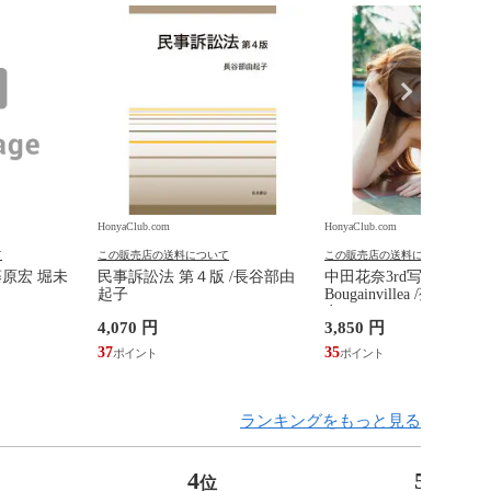
HonyaClub.com
HonyaClub.com
て
この販売店の送料について
この販売店の送料について
藤原宏 堀未
民事訴訟法 第４版 /長谷部由
中田花奈3rd写真集
起子
Bougainvillea /菊地泰
奈
4,070 円
3,850 円
37
35
ランキングをもっと見る
4
5
位
位