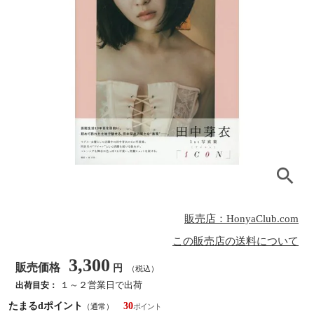
販売店：HonyaClub.com
この販売店の送料について
3,300
販売価格
円
（税込）
１～２営業日で出荷
出荷目安：
たまるdポイント
30
（通常）