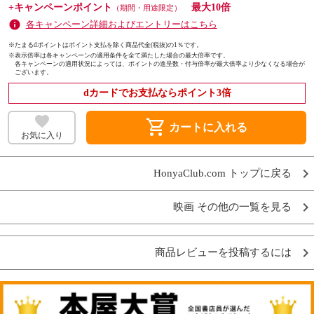
+キャンペーンポイント
最大10倍
（期間・用途限定）
各キャンペーン詳細およびエントリーはこちら
※たまるdポイントはポイント支払を除く商品代金(税抜)の1％です。
※
表示倍率は各キャンペーンの適用条件を全て満たした場合の最大倍率です。
各キャンペーンの適用状況によっては、ポイントの進呈数・付与倍率が最大倍率より少なくなる場合が
ございます。
dカードでお支払ならポイント3倍
shopping_cart
カートに入れる
お気に入り
HonyaClub.com トップに戻る
映画 その他の一覧を見る
商品レビューを投稿するには