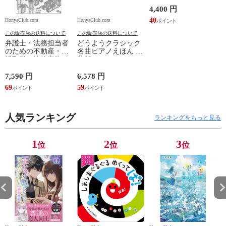
4,400 円
40
HonyaClub.com
HonyaClub.com
H
この販売店の送料について
この販売店の送料について
弁護士・法務担当者
どうようクラシック
のための不動産・建
名曲ピアノえほん 新
設取引の法律実務 売
装版 /はっとりなな
買、賃貸借、媒介、
み かいちとおる カ
開発、設計・監理、
ワシマミワコ
7,590 円
6,578 円
4
建設請負 第２版 /富
69
59
3
田裕 小里佳嵩
人気ランキング
ランキングをもっと見る
1
2
3
位
位
位