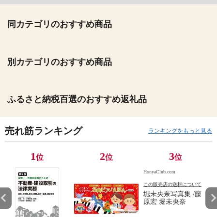
同カテゴリのおすすめ商品
別カテゴリのおすすめ商品
ふるさと納税百選のおすすめ返礼品
売れ筋ランキング
ランキングをもっと見る
1
2
3
位
位
位
HonyaClub.com
この販売店の送料について
堀未央奈写真集 /藤
原宏 堀未央奈