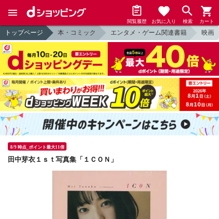
閲覧履歴
お気に入り
検索
カート
トップページ
本・コミック
エンタメ・ゲーム関連書籍
映画
8/9 時点_ポイント最大11倍
田中芽衣１ｓｔ写真集「１ＣＯＮ」