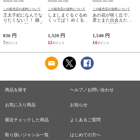
HonyaClub.com
HonyaClub.com
HonyaClub.com
H
この販売店の送料について
この販売店の送料について
この販売店の送料について
王太子妃になんてな
しましまぐるぐるめ
あの花が咲く丘で、
りたくない！！ 婚約
くってぱ！ めくるし
君とまた出会えた
者編 ４ /鴨野れな 月
かけえほん /かしわ
ら。 /汐見夏衛
神サキ 蔦森えん
らあきお
836 円
1,320 円
1,540 円
5
7
12
14
5
商品を探す
ヘルプ／お問い合わせ
お気に入り商品
お知らせ
最近チェックした商品
よくあるご質問
取り扱いジャンル一覧
はじめての方へ